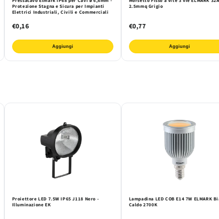
Pressacavo Elmark IP68 per Cavi ø 6,6mm -
Morsetto Fisso a Vite 3 Vie ELMARK 32
Protezione Stagna e Sicura per Impianti
2.5mmq Grigio
Elettrici Industriali, Civili e Commerciali
€0,16
€0,77
Aggiungi
Aggiungi
Proiettore LED 7.5W IP65 J118 Nero -
Lampadina LED COB E14 7W ELMARK Bi
Illuminazione EK
Caldo 2700K