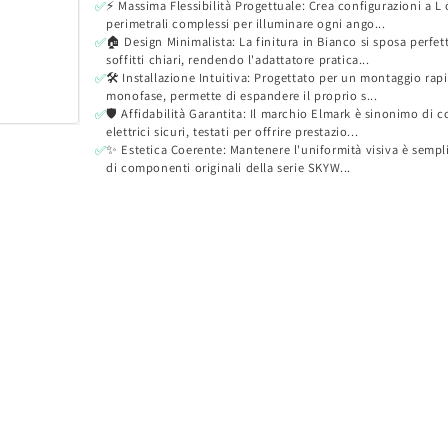
⚡ Massima Flessibilità Progettuale: Crea configurazioni a L 
✅
perimetrali complessi per illuminare ogni ango...
🏠 Design Minimalista: La finitura in Bianco si sposa perfe
✅
soffitti chiari, rendendo l'adattatore pratica...
🛠️ Installazione Intuitiva: Progettato per un montaggio rap
✅
monofase, permette di espandere il proprio s...
🛡️ Affidabilità Garantita: Il marchio Elmark è sinonimo di
✅
elettrici sicuri, testati per offrire prestazio...
✨ Estetica Coerente: Mantenere l'uniformità visiva è sempli
✅
di componenti originali della serie SKYW...