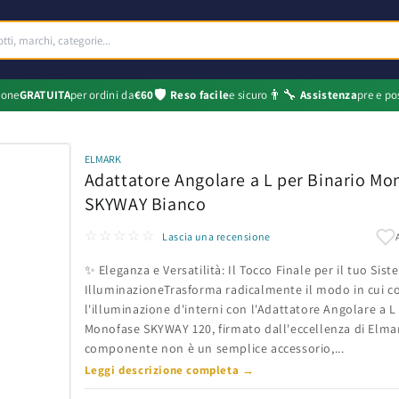
🛡️
👨‍🔧
ione
GRATUITA
per ordini da
€60
Reso facile
e sicuro
Assistenza
pre e po
ELMARK
Adattatore Angolare a L per Binario Mo
SKYWAY Bianco
☆☆☆☆☆
Lascia una recensione
✨ Eleganza e Versatilità: Il Tocco Finale per il tuo Sist
IlluminazioneTrasforma radicalmente il modo in cui c
l'illuminazione d'interni con l'Adattatore Angolare a L
Monofase SKYWAY 120, firmato dall'eccellenza di Elma
componente non è un semplice accessorio,...
Leggi descrizione completa →