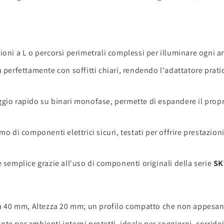
oni a L o percorsi perimetrali complessi per illuminare ogni an
 perfettamente con soffitti chiari, rendendo l'adattatore prati
io rapido su binari monofase, permette di espandere il propri
mo di componenti elettrici sicuri, testati per offrire prestazio
 semplice grazie all'uso di componenti originali della serie
SK
40 mm, Altezza 20 mm; un profilo compatto che non appesantis
te per ambienti interni protetti, ideale per soggiorni, corridoi