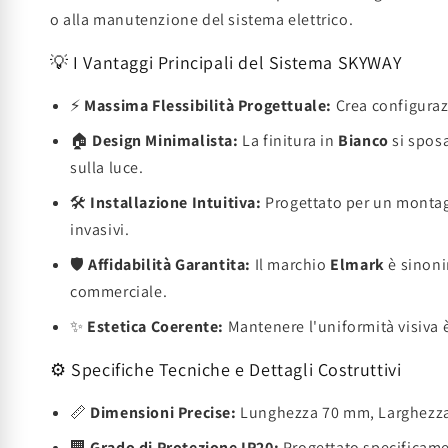
o alla manutenzione del sistema elettrico.
💡 I Vantaggi Principali del Sistema SKYWAY
⚡
Massima Flessibilità Progettuale:
Crea configurazi
🏠
Design Minimalista:
La finitura in
Bianco
si sposa
sulla luce.
🛠️
Installazione Intuitiva:
Progettato per un montagg
invasivi.
🛡️
Affidabilità Garantita:
Il marchio
Elmark
è sinoni
commerciale.
✨
Estetica Coerente:
Mantenere l'uniformità visiva è
⚙️ Specifiche Tecniche e Dettagli Costruttivi
📏
Dimensioni Precise:
Lunghezza 70 mm, Larghezza 
🏢
Grado di Protezione IP20:
Progettato specificamen