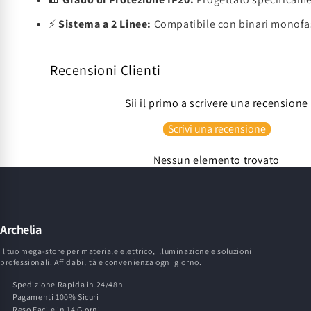
⚡
Sistema a 2 Linee:
Compatibile con binari monofas
Recensioni Clienti
Sii il primo a scrivere una recensione
Scrivi una recensione
Nessun elemento trovato
Archelia
Il tuo mega-store per materiale elettrico, illuminazione e soluzioni
professionali. Affidabilità e convenienza ogni giorno.
Spedizione Rapida in 24/48h
Pagamenti 100% Sicuri
Reso Facile in 14 Giorni