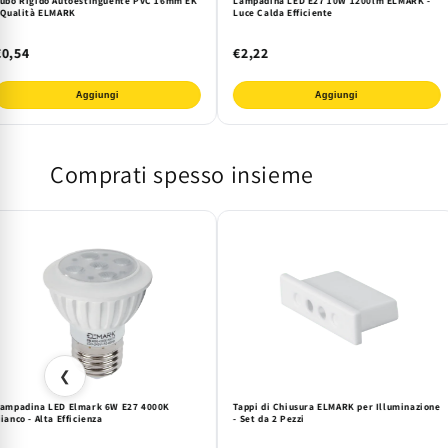
ubo Rigido Autoestinguente PVC 16mm EK
Lampadina LED E27 10W 1200lm ELMARK -
 Qualità ELMARK
Luce Calda Efficiente
€0,54
€2,22
Aggiungi
Aggiungi
Comprati spesso insieme
❮
ampadina LED Elmark 6W E27 4000K
Tappi di Chiusura ELMARK per Illuminazione
ianco - Alta Efficienza
- Set da 2 Pezzi