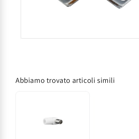
Apri
contenuti
multimediali
1
in
finestra
modale
Abbiamo trovato articoli simili