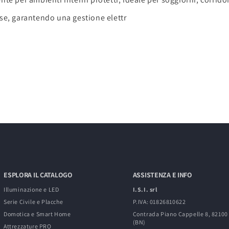
e, garantendo una gestione elettr
ESPLORA IL CATALOGO
ASSISTENZA E INFO
Illuminazione e LED
I.S.I. srl
Serie Civile e Placche
P.IVA: 01826810622
Domotica e Smart Home
Contrada Piano Cappelle 8, 8210
(BN)
Attrezzature PRO