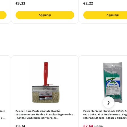
€8,22
€2,22
Aggiungi
Aggiungi
❯
iaio
Pennellessa Professionale Kombo
Fascette Verdi Surelock 153x3,
150x50mm con Manico Plastica Ergonomico
66, 100Pz. Alta Resistenza (18kg
 e
- Setole Sintetiche per Vernici
Interno/Esterno. Ideali Cablaggi
Acqua/Solvente, Grandi Superfici e Fai da
e Industriale. Certif. UL/RoHS.
Te
€9,74
€2,64
€2,84