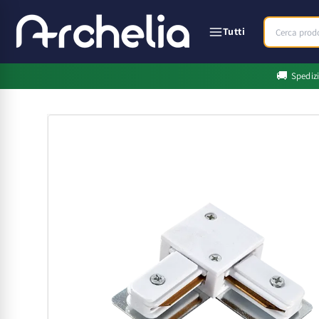
Vai
direttamente
ai contenuti
Tutti
🚚
Spediz
Passa alle
informazioni
sul prodotto