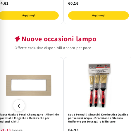
€4,61
€0,16
Aggiungi
Aggiungi
Nuove occasioni lampo
Offerte esclusive disponibili ancora per poco
❮
lacca Matix 6 Posti Champagne - Alluminio
Set 3 Pennelli Sintetici Kombo Alta Qualita
pazzolato Elegante e Resistente per
per Vernici Acqua - Precisione e Stesura
mpianti Civili
Uniforme per Dettagli e Rifiniture
€21,13
€4,93
€22,72