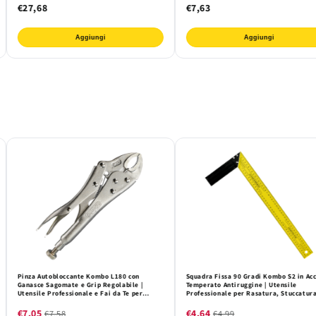
€27,68
€7,63
Aggiungi
Aggiungi
Pinza Autobloccante Kombo L180 con
Squadra Fissa 90 Gradi Kombo S2 in Acc
Ganasce Sagomate e Grip Regolabile |
Temperato Antiruggine | Utensile
Utensile Professionale e Fai da Te per
Professionale per Rasatura, Stuccatura
Presa Sicura e Precisa
Finitura Edile L450xW170mm
€7,05
€4,64
€7,58
€4,99