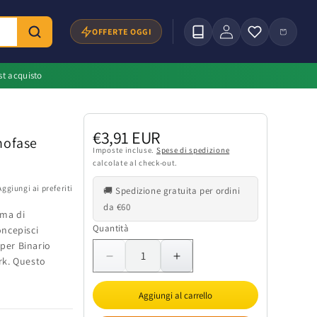
Accedi
Carrello
OFFERTE OGGI
st acquisto
Prezzo
€3,91 EUR
nofase
di
Imposte incluse.
Spese di spedizione
calcolate al check-out.
listino
Aggiungi ai preferiti
🚚 Spedizione gratuita per ordini
da €60
ema di
Quantità
Quantità
oncepisci
 per Binario
rk. Questo
Diminuisci
Aumenta
quantità
quantità
per
per
Aggiungi al carrello
Adattatore
Adattatore