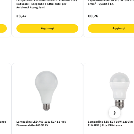
A
Lampadina LED Fiamma 6W E14 4000K Luce
Capocorda Non Isolato SC 6-8 E
Naturale | Elegante e Efficiente per
6mm² - Qualità EK
Ambienti Accoglienti
€3,47
€0,26
Aggiungi
Aggiungi
❯
anco
Lampadina LED A60 13W E27 12-48V
Lampadina LED E27 10W 1200lm
Dimmerabile 4000K EK
ELMARK | Alta Efficienza