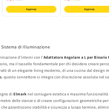
Aggiungi
Aggiungi
uo Sistema di Illuminazione
minazione d'interni con l'
Adattatore Angolare a L per Binari
o, ma il tassello fondamentale per chi desidera creare percor
ratti di un elegante living moderno, di una cucina dal design m
o
, questo connettore si integra con discrezione assoluta nel so
pegno di
Elmark
nel coniugare estetica e massima funzionalità 
erimetro delle stanze o di creare configurazioni geometriche per
tri che garantiscono stabilità e sicurezza a lungo termine, elim