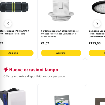
❮
❯
ttore Stagno IP68 ELMARK
Portalampada E14 Elmark Bianco |
Campana Led 2
0A - Affidabile e Sicuro
Attacco Piccolo per Lampadari e
Illuminazione 
Illuminazione
Commerciale P
Efficienza e L
57
€1,57
€155,93
Aggiungi
Aggiungi
Nuove occasioni lampo
Offerte esclusive disponibili ancora per poco