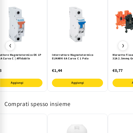
❮
❯
ruttore Magnetotermico EK 1P
Interruttore Magnetotermico
Morsetto Fisso
A Curva C | Affidabile
ELMARK 6A Curva C 1 Polo
32A 2.5mmq Gr
3
€1,44
€0,77
Aggiungi
Aggiungi
Comprati spesso insieme