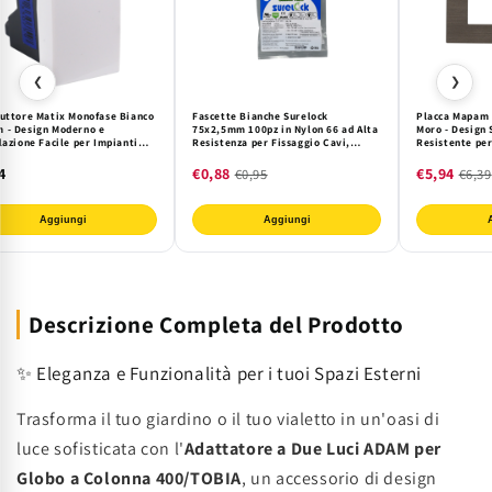
❮
❯
ruttore Matix Monofase Bianco
Fascette Bianche Surelock
Placca Mapam S
 - Design Moderno e
75x2,5mm 100pz in Nylon 66 ad Alta
Moro - Design 
lazione Facile per Impianti
Resistenza per Fissaggio Cavi,
Resistente per
ici Civili 250V
Organizzazione e Cablaggi Elettrici
e Industriali
4
€0,88
€5,94
€0,95
€6,39
Aggiungi
Aggiungi
Descrizione Completa del Prodotto
✨ Eleganza e Funzionalità per i tuoi Spazi Esterni
Trasforma il tuo giardino o il tuo vialetto in un'oasi di
luce sofisticata con l'
Adattatore a Due Luci ADAM per
Globo a Colonna 400/TOBIA
, un accessorio di design