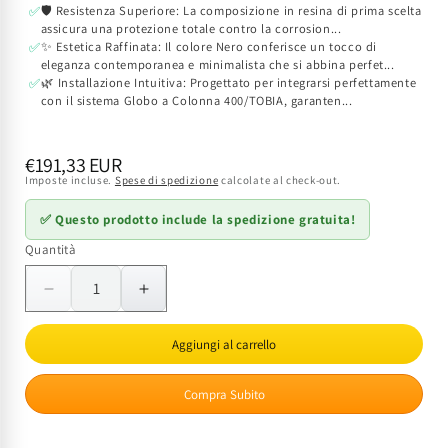
🛡️ Resistenza Superiore: La composizione in resina di prima scelta
✅
assicura una protezione totale contro la corrosion...
✨ Estetica Raffinata: Il colore Nero conferisce un tocco di
✅
eleganza contemporanea e minimalista che si abbina perfet...
🌿 Installazione Intuitiva: Progettato per integrarsi perfettamente
✅
con il sistema Globo a Colonna 400/TOBIA, garanten...
Prezzo
€191,33 EUR
Imposte incluse.
Spese di spedizione
calcolate al check-out.
di
listino
✅ Questo prodotto include la spedizione gratuita!
Quantità
Quantità
Diminuisci
Aumenta
quantità
quantità
per
per
Aggiungi al carrello
Adattatore
Adattatore
Doppio
Doppio
Compra Subito
ADAM
ADAM
per
per
Globo
Globo