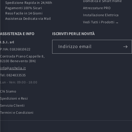
Domotica e Smart Home
Spedizione Rapida in 24/48h
Pagamenti 100% Sicuri
Attrezzature PRO
Reso Facile in 14 Giorni
Installazione Elettrica
Assistenza Dedicata via Mail
Vedi Tutti i Prodotti →
ASSISTENZA E INFO
ISCRIVITI PER LE NOVITÀ
I.S.I. srl
Indirizzo email
P.IVA: 01826810622
Contrada Piano Cappelle 8,
82100 Benevento (BN)
info@archelia.it
Tel: 0824833535
Lun - Ven: 09:00 - 18:00
Chi Siamo
Spedizioni e Resi
Servizio Clienti
Termini e Condizioni