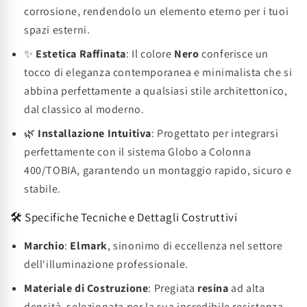
corrosione, rendendolo un elemento eterno per i tuoi
spazi esterni.
✨
Estetica Raffinata
: Il colore
Nero
conferisce un
tocco di eleganza contemporanea e minimalista che si
abbina perfettamente a qualsiasi stile architettonico,
dal classico al moderno.
🌿
Installazione Intuitiva
: Progettato per integrarsi
perfettamente con il sistema Globo a Colonna
400/TOBIA, garantendo un montaggio rapido, sicuro e
stabile.
🛠️ Specifiche Tecniche e Dettagli Costruttivi
Marchio
:
Elmark
, sinonimo di eccellenza nel settore
dell'illuminazione professionale.
Materiale di Costruzione
: Pregiata
resina
ad alta
densità, selezionata per la sua incredibile resistenza