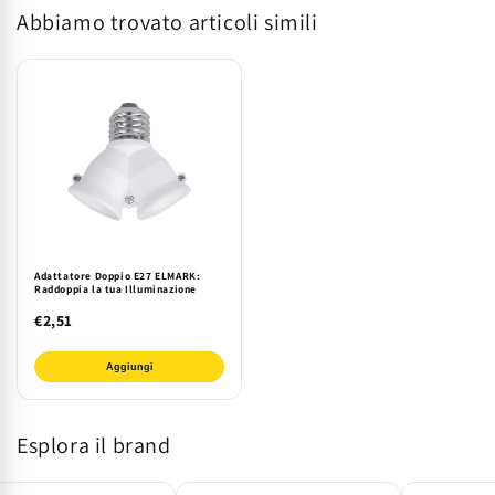
Abbiamo trovato articoli simili
EK
EK
400/TOBIA
400/TOBIA
-
-
Nero
Nero
Adattatore Doppio E27 ELMARK:
Raddoppia la tua Illuminazione
€2,51
Aggiungi
Esplora il brand