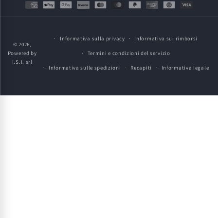
Metodi
di
pagamento
Informativa sulla privacy
Informativa sui rimborsi
© 2026,
Powered by
Termini e condizioni del servizio
I.S.I. srl
Informativa sulle spedizioni
Recapiti
Informativa legale