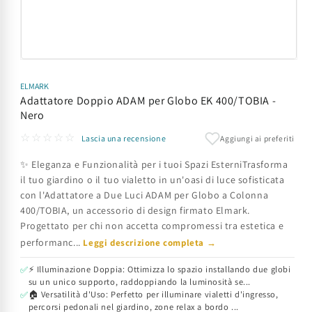
Apri
contenuti
multimediali
ELMARK
1
Adattatore Doppio ADAM per Globo EK 400/TOBIA -
in
Nero
finestra
modale
☆☆☆☆☆
Aggiungi ai preferiti
Lascia una recensione
✨ Eleganza e Funzionalità per i tuoi Spazi EsterniTrasforma
il tuo giardino o il tuo vialetto in un'oasi di luce sofisticata
con l'Adattatore a Due Luci ADAM per Globo a Colonna
400/TOBIA, un accessorio di design firmato Elmark.
Progettato per chi non accetta compromessi tra estetica e
performanc...
Leggi descrizione completa →
⚡ Illuminazione Doppia: Ottimizza lo spazio installando due globi
✅
su un unico supporto, raddoppiando la luminosità se...
🏠 Versatilità d'Uso: Perfetto per illuminare vialetti d'ingresso,
✅
percorsi pedonali nel giardino, zone relax a bordo ...