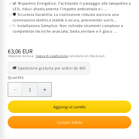
🌿 Risparmio Energetico: Facilitando il passaggio alle lampadine a
✅
LED, riduci drasticamente l'impatto ambientale e i ...
🛡️ Sicurezza Garantita: La costruzione robusta assicura una
✅
connessione elettrica stabile e sicura, prevenendo surris...
✨ Installazione Semplice: Non richiede strumenti complessi o
✅
competenze tecniche avanzate; basta avvitare e il gioco ...
Prezzo
€3,06 EUR
Imposte incluse.
Spese di spedizione
calcolate al check-out.
di
listino
🚚 Spedizione gratuita per ordini da €60
Quantità
Quantità
Diminuisci
Aumenta
quantità
quantità
per
per
Aggiungi al carrello
Adattatore
Adattatore
Portalampada
Portalampada
Compra Subito
G24
G24
a
a
E27
E27