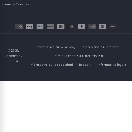
Termini e Condizioni
Metodi
di
pagamento
Informativa sulla privacy
Informativa sui rimborsi
© 2026,
Powered by
Termini e condizioni del servizio
I.S.I. srl
Informativa sulle spedizioni
Recapiti
Informativa legale