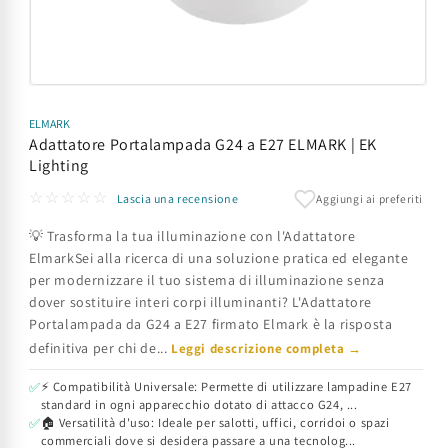
Apri
contenuti
multimediali
ELMARK
1
Adattatore Portalampada G24 a E27 ELMARK | EK
in
Lighting
finestra
modale
☆☆☆☆☆
Aggiungi ai preferiti
Lascia una recensione
💡 Trasforma la tua illuminazione con l'Adattatore
ElmarkSei alla ricerca di una soluzione pratica ed elegante
per modernizzare il tuo sistema di illuminazione senza
dover sostituire interi corpi illuminanti? L'Adattatore
Portalampada da G24 a E27 firmato Elmark è la risposta
definitiva per chi de...
Leggi descrizione completa →
⚡ Compatibilità Universale: Permette di utilizzare lampadine E27
✅
standard in ogni apparecchio dotato di attacco G24, ...
🏠 Versatilità d'uso: Ideale per salotti, uffici, corridoi o spazi
✅
commerciali dove si desidera passare a una tecnolog...