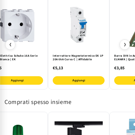
❮
❯
Elettrica Schuko 16A Serie
Interruttore Magnetotermico EK 1P
Barra DIN in A
Bianca | EK
20A 6kA Curva C | Affidabile
ELMARK | Qual
5
€5,13
€3,85
Aggiungi
Aggiungi
Comprati spesso insieme