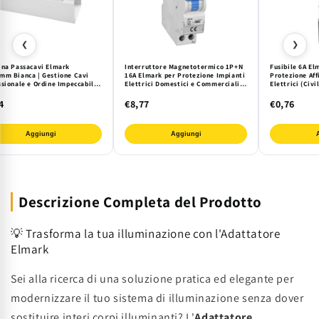
❮
❯
ina Passacavi Elmark
Interruttore Magnetotermico 1P+N
Fusibile 6A El
mm Bianca | Gestione Cavi
16A Elmark per Protezione Impianti
Protezione Aff
ssionale e Ordine Impeccabile
Elettrici Domestici e Commerciali
Elettrici (Civil
tezione Robusta per Impianti
da Sovraccarichi e Cortocircuiti su
Elettronici) da
ici e Rete
Guida DIN
Sovraccarichi.
4
€8,77
€0,76
e Durata.
Aggiungi
Aggiungi
Descrizione Completa del Prodotto
💡 Trasforma la tua illuminazione con l'Adattatore
Elmark
Sei alla ricerca di una soluzione pratica ed elegante per
modernizzare il tuo sistema di illuminazione senza dover
sostituire interi corpi illuminanti? L'
Adattatore