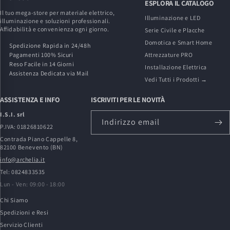
ESPLORA IL CATALOGO
Il tuo mega-store per materiale elettrico,
Illuminazione e LED
illuminazione e soluzioni professionali.
Affidabilità e convenienza ogni giorno.
Serie Civile e Placche
Domotica e Smart Home
Spedizione Rapida in 24/48h
Pagamenti 100% Sicuri
Attrezzature PRO
Reso Facile in 14 Giorni
Installazione Elettrica
Assistenza Dedicata via Mail
Vedi Tutti i Prodotti →
ASSISTENZA E INFO
ISCRIVITI PER LE NOVITÀ
I.S.I. srl
Indirizzo email
P.IVA: 01826810622
Contrada Piano Cappelle 8,
82100 Benevento (BN)
info@archelia.it
Tel: 0824833535
Lun - Ven: 09:00 - 18:00
Chi Siamo
Spedizioni e Resi
Servizio Clienti