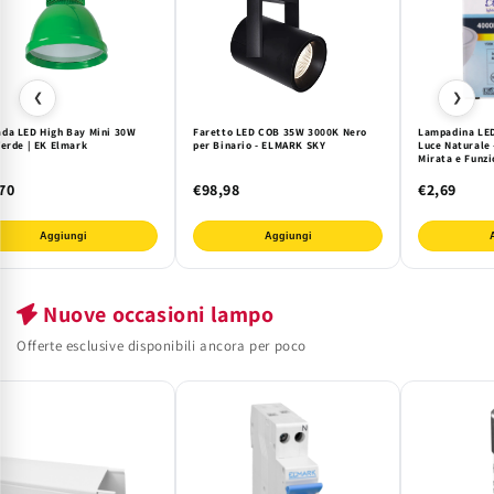
❮
❯
da LED High Bay Mini 30W
Faretto LED COB 35W 3000K Nero
Lampadina LE
Verde | EK Elmark
per Binario - ELMARK SKY
Luce Naturale 
Mirata e Funzi
Risparmio Ene
70
€98,98
€2,69
Aggiungi
Aggiungi
Nuove occasioni lampo
Offerte esclusive disponibili ancora per poco