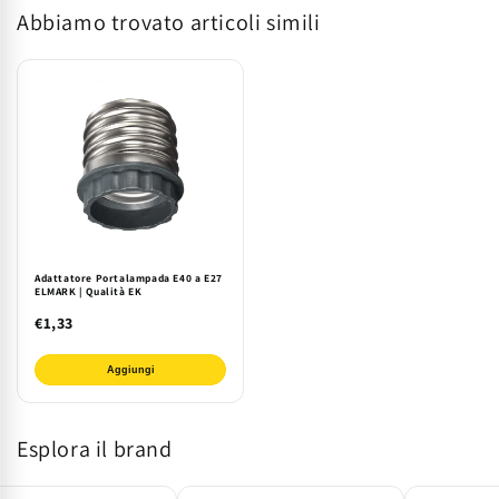
Abbiamo trovato articoli simili
ELMARK
ELMARK
|
|
EK
EK
Lighting
Lighting
Adattatore Portalampada E40 a E27
ELMARK | Qualità EK
€1,33
Aggiungi
Esplora il brand