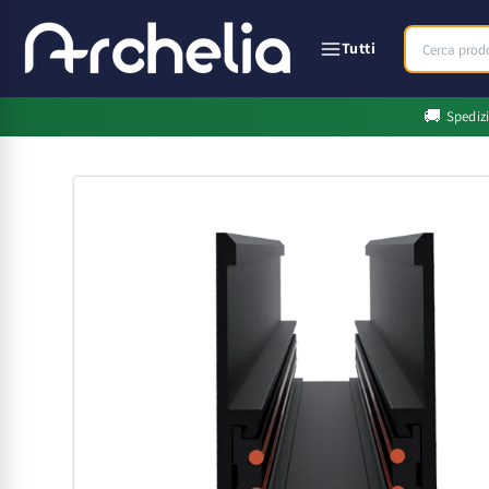
Vai
direttamente
ai contenuti
Tutti
🚚
Spediz
Passa alle
informazioni
sul prodotto