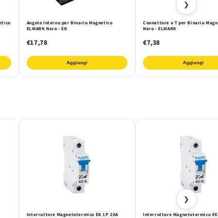
❯
etico
Angolo Interno per Binario Magnetico
Connettore a T per Binario Magn
ELMARK Nero - EK
Nero - ELMARK
€17,78
€7,38
Aggiungi
Aggiungi
❯
Interruttore Magnetotermico EK 1P 20A
Interruttore Magnetotermico EK