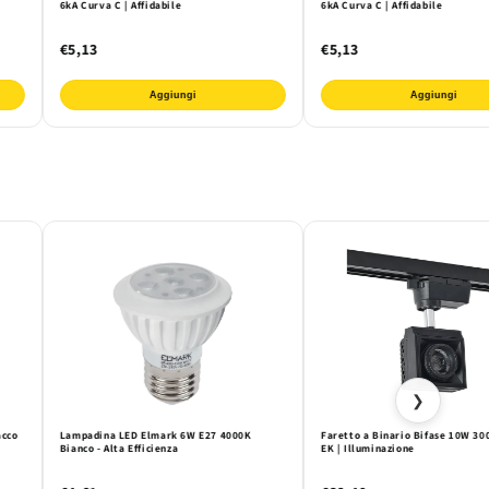
6kA Curva C | Affidabile
6kA Curva C | Affidabile
€5,13
€5,13
Aggiungi
Aggiungi
❯
acco
Lampadina LED Elmark 6W E27 4000K
Faretto a Binario Bifase 10W 30
Bianco - Alta Efficienza
EK | Illuminazione