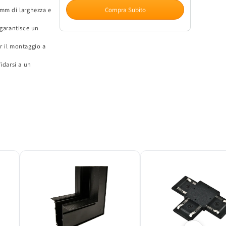
Magnetico
Magnetico
Compra Subito
0mm di larghezza e
4
4
Poli
Poli
 garantisce un
1m
1m
ELMARK
ELMARK
r il montaggio a
48V
48V
fidarsi a un
-
-
Montaggio
Montaggio
Superficie
Superficie