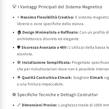
💡 I Vantaggi Principali del Sistema Magnetico
⚡
Massima Flessibilità Creativa:
Il sistema magnetico
librerie o zone specifiche della stanza.
🏠
Design Minimalista e Raffinato:
Con un profilo di
architettonico discreto ed elegante.
🛡️
Sicurezza Avanzata a 48V:
L'utilizzo della bassa 
assoluta.
🛠️
Installazione Semplificata:
Progettato specificam
che per ristrutturazioni dove non è possibile interv
🌟
Qualità Costruttiva Elmark:
Scegliere
Elmark
sig
e una finitura impeccabile.
⚙️ Specifiche Tecniche e Dettagli Costruttivi
📏
Dimensioni Precise:
Lunghezza totale di 1000 mm 