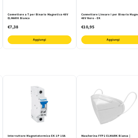
Connettore a T per Binario Magnetico 48V
Connettore Lineare I per Binario Magn
ELMARK Bianco
48V Nero - EK
€7,38
€10,95
Aggiungi
Aggiungi
Interruttore Magnetotermico EK 1P 10A
Mascherina FFP2 ELMARK Bianca |