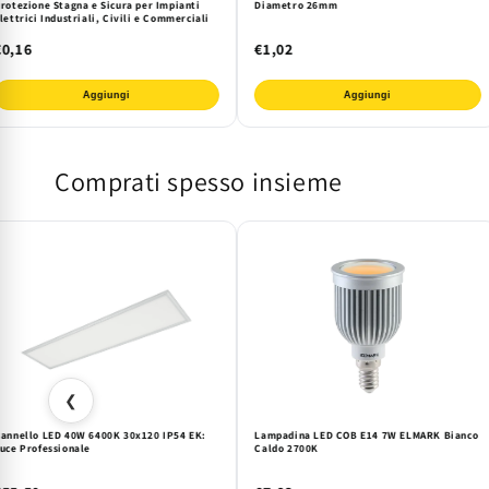
rotezione Stagna e Sicura per Impianti
Diametro 26mm
lettrici Industriali, Civili e Commerciali
€0,16
€1,02
Aggiungi
Aggiungi
Comprati spesso insieme
❮
annello LED 40W 6400K 30x120 IP54 EK:
Lampadina LED COB E14 7W ELMARK Bianco
uce Professionale
Caldo 2700K