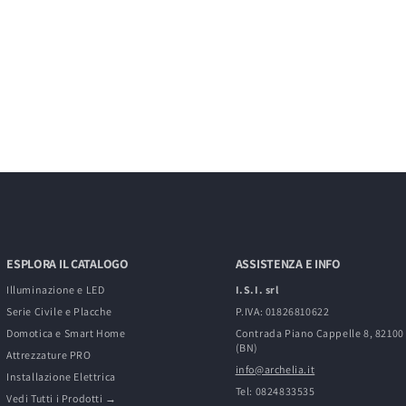
ESPLORA IL CATALOGO
ASSISTENZA E INFO
Illuminazione e LED
I.S.I. srl
Serie Civile e Placche
P.IVA: 01826810622
Domotica e Smart Home
Contrada Piano Cappelle 8, 8210
(BN)
Attrezzature PRO
info@archelia.it
Installazione Elettrica
Tel: 0824833535
Vedi Tutti i Prodotti →