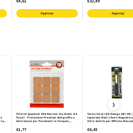
€4,61
€32,49
Aggiungi
Aggiungi
❯
Feltrini Quadrati EVA Marroni 25x25mm (18
Torcia Stick LED Omega 2W+1W 
 e
Pezzi) - Protezione Premium Antigraffio e
Ispezione Mani Libere Magnetica
rca
Antirumore per Pavimenti in Parquet,
Ultra Sottile per Officina Meccan
Laminato e Mobili
te
€1,77
€6,45