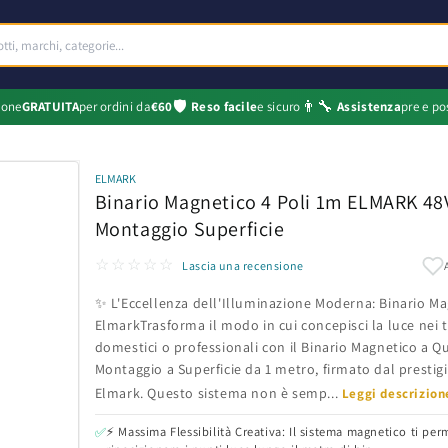
🛡️
👨‍🔧
ione
GRATUITA
per ordini da
€60
Reso facile
e sicuro
Assistenza
pre e po
ELMARK
Binario Magnetico 4 Poli 1m ELMARK 48V
Montaggio Superficie
☆☆☆☆☆
Lascia una recensione
✨ L'Eccellenza dell'Illuminazione Moderna: Binario M
ElmarkTrasforma il modo in cui concepisci la luce nei 
domestici o professionali con il Binario Magnetico a Qu
Montaggio a Superficie da 1 metro, firmato dal presti
Elmark. Questo sistema non è semp...
Leggi descrizio
⚡ Massima Flessibilità Creativa: Il sistema magnetico ti per
✅