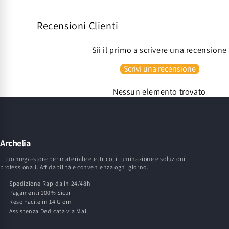
Recensioni Clienti
Sii il primo a scrivere una recensione
Scrivi una recensione
Nessun elemento trovato
Archelia
Il tuo mega-store per materiale elettrico, illuminazione e soluzioni
professionali. Affidabilità e convenienza ogni giorno.
Spedizione Rapida in 24/48h
Pagamenti 100% Sicuri
Reso Facile in 14 Giorni
Assistenza Dedicata via Mail