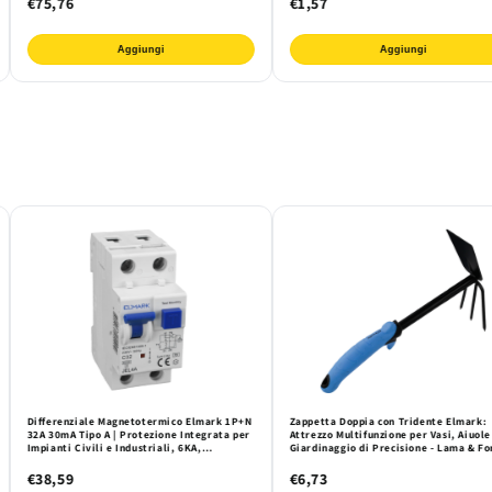
€75,76
€1,57
Aggiungi
Aggiungi
Differenziale Magnetotermico Elmark 1P+N
Zappetta Doppia con Tridente Elmark:
32A 30mA Tipo A | Protezione Integrata per
Attrezzo Multifunzione per Vasi, Aiuole
Impianti Civili e Industriali, 6KA,
Giardinaggio di Precisione - Lama & Fo
Sovraccarichi, Cortocircuiti, Dispersioni
Ergonomica
€38,59
€6,73