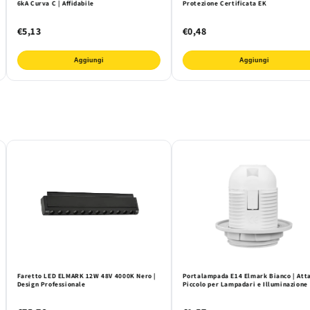
6kA Curva C | Affidabile
Protezione Certificata EK
€5,13
€0,48
Aggiungi
Aggiungi
Faretto LED ELMARK 12W 48V 4000K Nero |
Portalampada E14 Elmark Bianco | Att
Design Professionale
Piccolo per Lampadari e Illuminazione