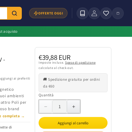
Accedi
Carrello
OFFERTE OGGI
st acquisto
Prezzo
€39,88 EUR
 -
di
Imposte incluse.
Spese di spedizione
calcolate al check-out.
listino
Aggiungi ai preferiti
🚚 Spedizione gratuita per ordini
da €60
agnetico
Quantità
Quantità
tuoi ambienti
attro Poli per
gioso brand
Diminuisci
Aumenta
quantità
quantità
ne completa →
per
per
Aggiungi al carrello
mette di
Binario
Binario