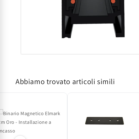
Apri
contenuti
multimediali
1
in
Abbiamo trovato articoli simili
finestra
modale