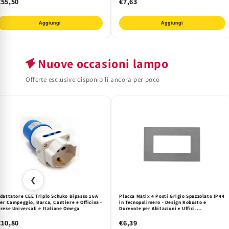
€55,50
€7,63
Aggiungi
Aggiungi
Nuove occasioni lampo
Offerte esclusive disponibili ancora per poco
❮
dattatore CEE Triplo Schuko Bipasso 16A
Placca Matix 4 Posti Grigio Spazzolato IP44
er Campeggio, Barca, Cantiere e Officina -
in Tecnopolimero - Design Robusto e
rese Universali e Italiane Omega
Durevole per Abitazioni e Uffici.
Compatibile Matix Mapam.
€10,80
€6,39