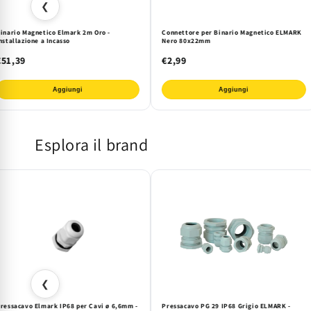
❮
inario Magnetico Elmark 2m Oro -
Connettore per Binario Magnetico ELMARK
nstallazione a Incasso
Nero 80x22mm
€51,39
€2,99
Aggiungi
Aggiungi
Esplora il brand
❮
ressacavo Elmark IP68 per Cavi ø 6,6mm -
Pressacavo PG 29 IP68 Grigio ELMARK -