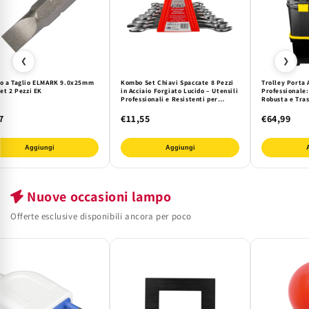
❮
❯
to a Taglio ELMARK 9.0x25mm
Kombo Set Chiavi Spaccate 8 Pezzi
Trolley Porta
Set 2 Pezzi EK
in Acciaio Forgiato Lucido – Utensili
Professionale:
Professionali e Resistenti per
Robusta e Tras
Meccanica, Casa e Fai da Te con
Utensili e Min
Pratico Supporto
7
€11,55
€64,99
Aggiungi
Aggiungi
Nuove occasioni lampo
Offerte esclusive disponibili ancora per poco