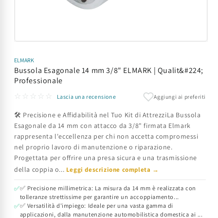
Apri
contenuti
multimediali
ELMARK
1
Bussola Esagonale 14 mm 3/8" ELMARK | Qualit&#224;
in
Professionale
finestra
modale
☆☆☆☆☆
Aggiungi ai preferiti
Lascia una recensione
🛠️ Precisione e Affidabilità nel Tuo Kit di AttrezziLa Bussola
Esagonale da 14 mm con attacco da 3/8" firmata Elmark
rappresenta l'eccellenza per chi non accetta compromessi
nel proprio lavoro di manutenzione o riparazione.
Progettata per offrire una presa sicura e una trasmissione
della coppia o...
Leggi descrizione completa →
✅ Precisione millimetrica: La misura da 14 mm è realizzata con
✅
tolleranze strettissime per garantire un accoppiamento...
✅ Versatilità d'impiego: Ideale per una vasta gamma di
✅
applicazioni, dalla manutenzione automobilistica domestica ai ...