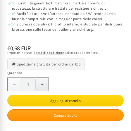
✅ Durabilità garantita: Il marchio Elmark è sinonimo di
✅
robustezza; la struttura è trattata per resistere a oli, solv...
✅ Facilità di utilizzo: L'attacco standard da 3/8" rende questa
✅
bussola compatibile con la maggior parte delle chiavi...
✅ Sicurezza operativa: Il profilo interno è studiato per distribuire
✅
la pressione sulle facce del bullone anziché sug...
Prezzo
€0,68 EUR
Imposte incluse.
Spese di spedizione
calcolate al check-out.
di
listino
🚚 Spedizione gratuita per ordini da €60
Quantità
Quantità
Diminuisci
Aumenta
quantità
quantità
per
per
Aggiungi al carrello
Bussola
Bussola
Esagonale
Esagonale
Compra Subito
14
14
mm
mm
3/8&quot;
3/8&quot;