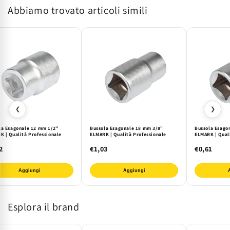
Abbiamo trovato articoli simili
ELMARK
ELMARK
|
|
Qualit&#224;
Qualit&#224;
Professionale
Professionale
❮
❯
la Esagonale 12 mm 1/2"
Bussola Esagonale 18 mm 3/8"
Bussola Esago
K | Qualità Professionale
ELMARK | Qualità Professionale
ELMARK | Qual
2
€1,03
€0,61
Aggiungi
Aggiungi
Esplora il brand