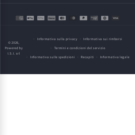
Metodi
di
pagamento
Informativa sulla privacy
Informativa sui rimborsi
© 2026,
Powered by
Termini e condizioni del servizio
I.S.I. srl
Informativa sulle spedizioni
Recapiti
Informativa legale