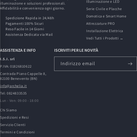
Illuminazione e LED
illuminazione e soluzioni professionali.
Affidabilità e convenienza ogni giorno.
Serie Civile e Placche
Domotica e Smart Home
Spedizione Rapida in 24/48h
Pagamenti 100% Sicuri
Attrezzature PRO
Reso Facile in 14 Giorni
Installazione Elettrica
Assistenza Dedicata via Mail
Vedi Tutti i Prodotti →
ASSISTENZA E INFO
ISCRIVITI PER LE NOVITÀ
I.S.I. srl
Indirizzo email
P.IVA: 01826810622
Contrada Piano Cappelle 8,
82100 Benevento (BN)
info@archelia.it
Tel: 0824833535
Lun - Ven: 09:00 - 18:00
Chi Siamo
Spedizioni e Resi
Servizio Clienti
Termini e Condizioni