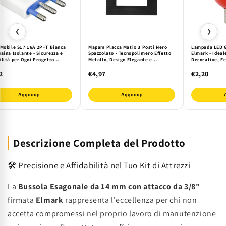
❮
❯
 Mobile S17 16A 2P+T Bianca
Mapam Placca Matix 3 Posti Nero
Lampada LED 
aina Isolante - Sicurezza e
Spazzolato - Tecnopolimero Effetto
Elmark - Ideal
ilità per Ogni Progetto
Metallo, Design Elegante e
Decorative, Fe
ico DIY e Professionale
Resistente per Ambienti Moderni
Intensa per In
2
€4,97
€2,20
Aggiungi
Aggiungi
Descrizione Completa del Prodotto
🛠️ Precisione e Affidabilità nel Tuo Kit di Attrezzi
La
Bussola Esagonale da 14 mm con attacco da 3/8"
firmata
Elmark
rappresenta l'eccellenza per chi non
accetta compromessi nel proprio lavoro di manutenzione