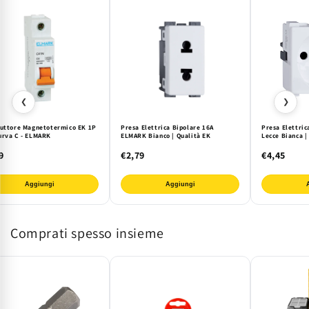
❮
❯
ruttore Magnetotermico EK 1P
Presa Elettrica Bipolare 16A
Presa Elettric
urva C - ELMARK
ELMARK Bianco | Qualità EK
Lecce Bianca |
9
€2,79
€4,45
Aggiungi
Aggiungi
Comprati spesso insieme