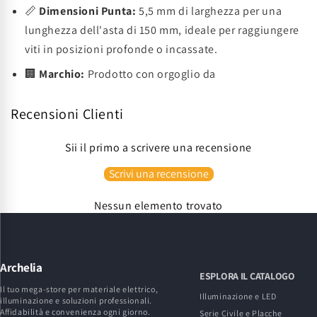
📏
Dimensioni Punta:
5,5 mm di larghezza per una
lunghezza dell'asta di 150 mm, ideale per raggiungere
viti in posizioni profonde o incassate.
🏢
Marchio:
Prodotto con orgoglio da
Recensioni Clienti
Sii il primo a scrivere una recensione
Scrivi una recensione
Nessun elemento trovato
Archelia
ESPLORA IL CATALOGO
Il tuo mega-store per materiale elettrico,
Illuminazione e LED
illuminazione e soluzioni professionali.
Affidabilità e convenienza ogni giorno.
Serie Civile e Placche