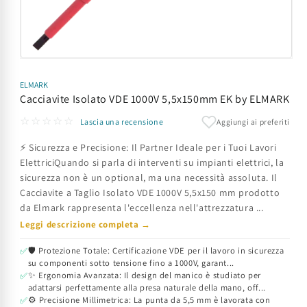
Apri
contenuti
multimediali
ELMARK
1
Cacciavite Isolato VDE 1000V 5,5x150mm EK by ELMARK
in
finestra
☆☆☆☆☆
Aggiungi ai preferiti
Lascia una recensione
modale
⚡ Sicurezza e Precisione: Il Partner Ideale per i Tuoi Lavori
ElettriciQuando si parla di interventi su impianti elettrici, la
sicurezza non è un optional, ma una necessità assoluta. Il
Cacciavite a Taglio Isolato VDE 1000V 5,5x150 mm prodotto
da Elmark rappresenta l'eccellenza nell'attrezzatura ...
Leggi descrizione completa →
🛡️ Protezione Totale: Certificazione VDE per il lavoro in sicurezza
✅
su componenti sotto tensione fino a 1000V, garant...
✨ Ergonomia Avanzata: Il design del manico è studiato per
✅
adattarsi perfettamente alla presa naturale della mano, off...
⚙️ Precisione Millimetrica: La punta da 5,5 mm è lavorata con
✅