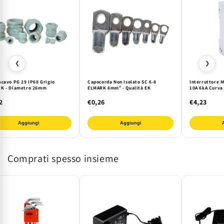
❮
❯
acavo PG 29 IP68 Grigio
Capocorda Non Isolato SC 6-8
Interruttore 
K - Diametro 26mm
ELMARK 6mm² - Qualità EK
10A 6kA Curva 
2
€0,26
€4,23
Aggiungi
Aggiungi
Comprati spesso insieme