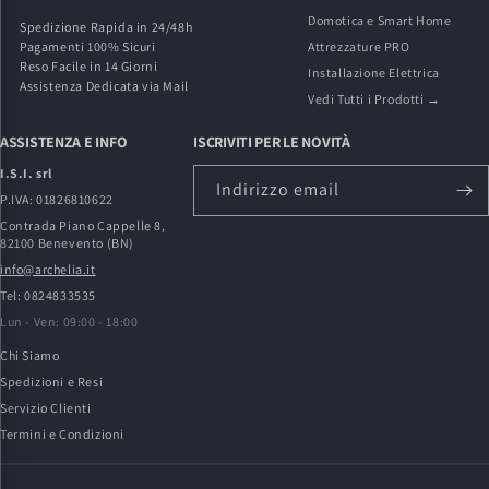
Domotica e Smart Home
Spedizione Rapida in 24/48h
Pagamenti 100% Sicuri
Attrezzature PRO
Reso Facile in 14 Giorni
Installazione Elettrica
Assistenza Dedicata via Mail
Vedi Tutti i Prodotti →
ASSISTENZA E INFO
ISCRIVITI PER LE NOVITÀ
I.S.I. srl
Indirizzo email
P.IVA: 01826810622
Contrada Piano Cappelle 8,
82100 Benevento (BN)
info@archelia.it
Tel: 0824833535
Lun - Ven: 09:00 - 18:00
Chi Siamo
Spedizioni e Resi
Servizio Clienti
Termini e Condizioni