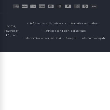
Metodi
di
pagamento
Informativa sulla privacy
Informativa sui rimborsi
© 2026,
Powered by
Termini e condizioni del servizio
I.S.I. srl
Informativa sulle spedizioni
Recapiti
Informativa legale