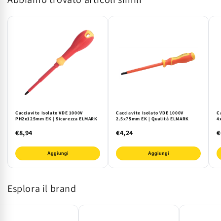
by
by
ELMARK
ELMARK
Cacciavite Isolato VDE 1000V
Cacciavite Isolato VDE 1000V
C
PH2x125mm EK | Sicurezza ELMARK
2.5x75mm EK | Qualità ELMARK
4
€8,94
€4,24
€
Aggiungi
Aggiungi
Esplora il brand