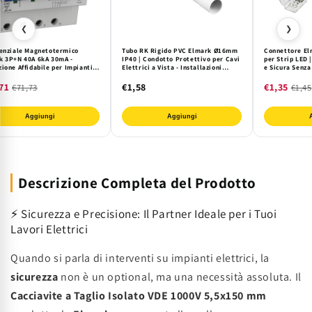
❮
❯
renziale Magnetotermico
Tubo RK Rigido PVC Elmark Ø16mm
Connettore E
k 3P+N 40A 6kA 30mA -
IP40 | Condotto Protettivo per Cavi
per Strip LED |
ione Affidabile per Impianti
Elettrici a Vista - Installazioni
e Sicura Senza
e
Interne Sicure e Ordinate
Flessibilità M
71
€1,58
€1,35
€71,73
€1,45
Aggiungi
Aggiungi
Descrizione Completa del Prodotto
⚡ Sicurezza e Precisione: Il Partner Ideale per i Tuoi
Lavori Elettrici
Quando si parla di interventi su impianti elettrici, la
sicurezza
non è un optional, ma una necessità assoluta. Il
Cacciavite a Taglio Isolato VDE 1000V 5,5x150 mm