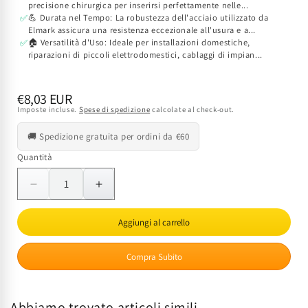
precisione chirurgica per inserirsi perfettamente nelle...
💪 Durata nel Tempo: La robustezza dell'acciaio utilizzato da
✅
Elmark assicura una resistenza eccezionale all'usura e a...
🏠 Versatilità d'Uso: Ideale per installazioni domestiche,
✅
riparazioni di piccoli elettrodomestici, cablaggi di impian...
Prezzo
€8,03 EUR
Imposte incluse.
Spese di spedizione
calcolate al check-out.
di
listino
🚚 Spedizione gratuita per ordini da €60
Quantità
Quantità
Diminuisci
Aumenta
quantità
quantità
per
per
Aggiungi al carrello
Cacciavite
Cacciavite
Isolato
Isolato
Compra Subito
VDE
VDE
1000V
1000V
5,5x150mm
5,5x150mm
Abbiamo trovato articoli simili
EK
EK