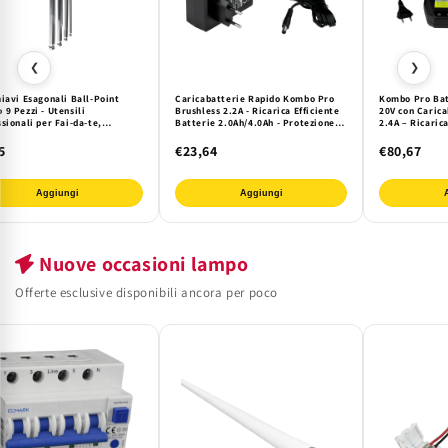
❮
❯
iavi Esagonali Ball-Point
Caricabatterie Rapido Kombo Pro
Kombo Pro Bat
9 Pezzi - Utensili
Brushless 2.2A - Ricarica Efficiente
20V con Carica
sionali per Fai-da-te,
Batterie 2.0Ah/4.0Ah - Protezione
2.4A – Ricaric
nica e Assemblaggio di
Sovraccarico per Utensili Cordless
Elettrici Komb
sione
Easy2Use
5
€23,64
€80,67
Aggiungi
Aggiungi
Nuove occasioni lampo
Offerte esclusive disponibili ancora per poco