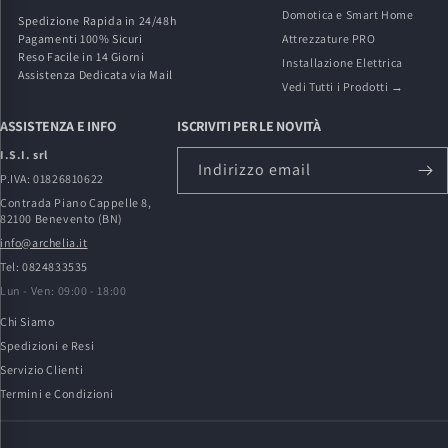
Domotica e Smart Home
Spedizione Rapida in 24/48h
Pagamenti 100% Sicuri
Attrezzature PRO
Reso Facile in 14 Giorni
Installazione Elettrica
Assistenza Dedicata via Mail
Vedi Tutti i Prodotti →
ASSISTENZA E INFO
ISCRIVITI PER LE NOVITÀ
I.S.I. srl
Indirizzo email
P.IVA: 01826810622
Contrada Piano Cappelle 8,
82100 Benevento (BN)
info@archelia.it
Tel: 0824833535
Lun - Ven: 09:00 - 18:00
Chi Siamo
Spedizioni e Resi
Servizio Clienti
Termini e Condizioni