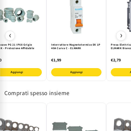
❮
❯
acavo PG 21 IP68 Grigio
Interruttore Magnetotermico EK 1P
Presa Elettric
K - Protezione Affidabile
40A Curva C - ELMARK
ELMARK Bianco
0
€1,99
€2,79
Aggiungi
Aggiungi
Comprati spesso insieme