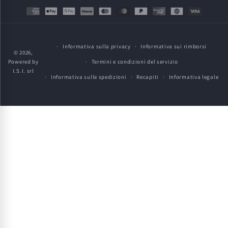
Metodi
di
pagamento
Informativa sulla privacy
Informativa sui rimborsi
© 2026,
Powered by
Termini e condizioni del servizio
I.S.I. srl
Informativa sulle spedizioni
Recapiti
Informativa legale