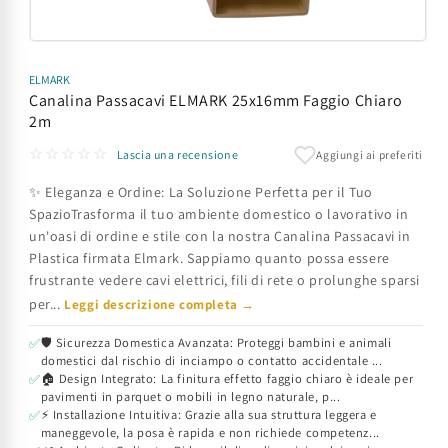
Apri
contenuti
multimediali
ELMARK
1
Canalina Passacavi ELMARK 25x16mm Faggio Chiaro
in
2m
finestra
modale
☆☆☆☆☆
Aggiungi ai preferiti
Lascia una recensione
✨ Eleganza e Ordine: La Soluzione Perfetta per il Tuo
SpazioTrasforma il tuo ambiente domestico o lavorativo in
un'oasi di ordine e stile con la nostra Canalina Passacavi in
Plastica firmata Elmark. Sappiamo quanto possa essere
frustrante vedere cavi elettrici, fili di rete o prolunghe sparsi
per...
Leggi descrizione completa →
🛡️ Sicurezza Domestica Avanzata: Proteggi bambini e animali
✅
domestici dal rischio di inciampo o contatto accidentale ...
🏠 Design Integrato: La finitura effetto faggio chiaro è ideale per
✅
pavimenti in parquet o mobili in legno naturale, p...
⚡ Installazione Intuitiva: Grazie alla sua struttura leggera e
✅
maneggevole, la posa è rapida e non richiede competenz...