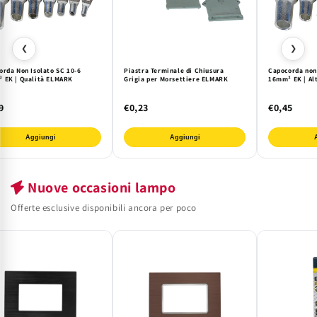
❮
❯
orda Non Isolato SC 10-6
Piastra Terminale di Chiusura
Capocorda non 
 EK | Qualità ELMARK
Grigia per Morsettiere ELMARK
16mm² EK | Alt
9
€0,23
€0,45
Aggiungi
Aggiungi
Nuove occasioni lampo
Offerte esclusive disponibili ancora per poco