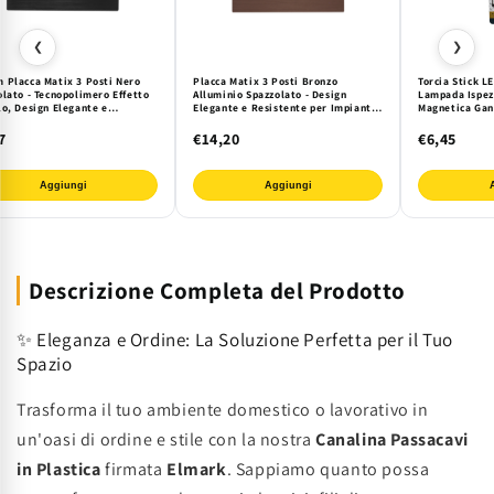
❮
❯
 Placca Matix 3 Posti Nero
Placca Matix 3 Posti Bronzo
Torcia Stick 
olato - Tecnopolimero Effetto
Alluminio Spazzolato - Design
Lampada Ispez
lo, Design Elegante e
Elegante e Resistente per Impianti
Magnetica Ganc
tente per Ambienti Moderni
Civili
Officina Mecca
7
€14,20
€6,45
Aggiungi
Aggiungi
Descrizione Completa del Prodotto
✨ Eleganza e Ordine: La Soluzione Perfetta per il Tuo
Spazio
Trasforma il tuo ambiente domestico o lavorativo in
un'oasi di ordine e stile con la nostra
Canalina Passacavi
in Plastica
firmata
Elmark
. Sappiamo quanto possa