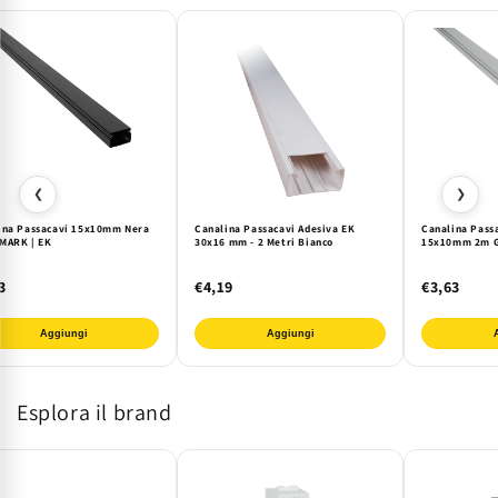
❮
❯
ina Passacavi 15x10mm Nera
Canalina Passacavi Adesiva EK
Canalina Pass
MARK | EK
30x16 mm - 2 Metri Bianco
15x10mm 2m Gr
3
€4,19
€3,63
Aggiungi
Aggiungi
Esplora il brand