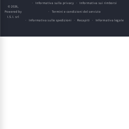
Informativa sulla privacy
Informativa sui rimborsi
© 2026,
Powered by
Termini e condizioni del servizio
I.S.I. srl
Informativa sulle spedizioni
Recapiti
Informativa legale