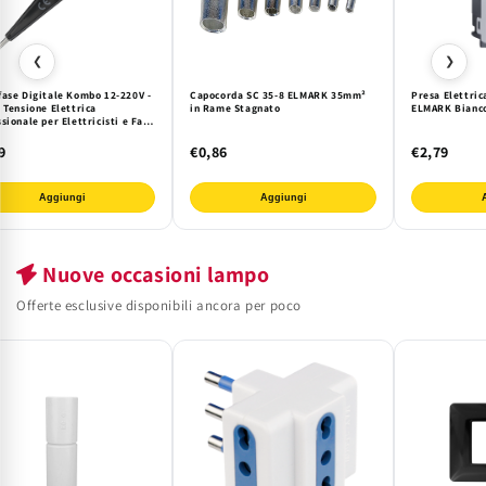
❮
❯
fase Digitale Kombo 12-220V -
Capocorda SC 35-8 ELMARK 35mm²
Presa Elettric
 Tensione Elettrica
in Rame Stagnato
ELMARK Bianco
sionale per Elettricisti e Fai-
| Sicurezza e Precisione
tite
9
€0,86
€2,79
Aggiungi
Aggiungi
Nuove occasioni lampo
Offerte esclusive disponibili ancora per poco