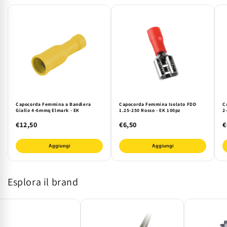
-
-
100
100
Pezzi
Pezzi
Capocorda Femmina a Bandiera
Capocorda Femmina Isolato FDD
C
Giallo 4-6mmq Elmark - EK
1.25-250 Rosso - EK 100pz
2
€12,50
€6,50
€
Aggiungi
Aggiungi
Esplora il brand