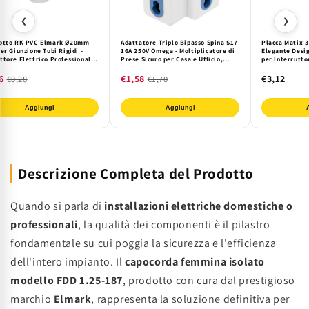
❮
❯
otto RK PVC Elmark Ø20mm
Adattatore Triplo Bipasso Spina S17
Placca Matix 3
er Giunzione Tubi Rigidi -
16A 250V Omega - Moltiplicatore di
Elegante Desi
ttore Elettrico Professionale
Prese Sicuro per Casa e Ufficio,
per Interrutto
ro
Plastica Termoresistente IP20
6
€1,58
€3,12
€0,28
€1,70
Aggiungi
Aggiungi
Descrizione Completa del Prodotto
Quando si parla di
installazioni elettriche domestiche o
professionali
, la qualità dei componenti è il pilastro
fondamentale su cui poggia la sicurezza e l'efficienza
dell'intero impianto. Il
capocorda femmina isolato
modello FDD 1.25-187
, prodotto con cura dal prestigioso
marchio
Elmark
, rappresenta la soluzione definitiva per