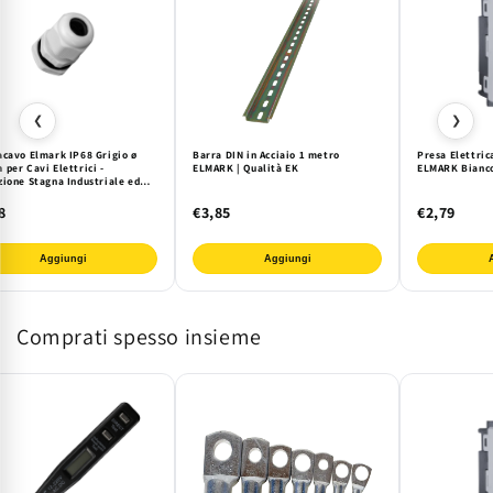
❮
❯
acavo Elmark IP68 Grigio ø
Barra DIN in Acciaio 1 metro
Presa Elettric
per Cavi Elettrici -
ELMARK | Qualità EK
ELMARK Bianco
zione Stagna Industriale ed
na
8
€3,85
€2,79
Aggiungi
Aggiungi
Comprati spesso insieme