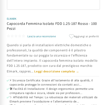
Apri
contenuti
multimediali
ELMARK
1
Capocorda Femmina Isolato FDD 1.25-187 Rosso - 100
in
Pezzi
finestra
modale
☆☆☆☆☆
Aggiungi ai preferiti
Lascia una recensione
Quando si parla di installazioni elettriche domestiche o
professionali, la qualità dei componenti è il pilastro
fondamentale su cui poggia la sicurezza e l'efficienza
dell'intero impianto. Il capocorda femmina isolato modello
FDD 1.25-187, prodotto con cura dal prestigioso marchio
Elmark, rappres...
Leggi descrizione completa →
⚡ Sicurezza Certificata: Grazie all'isolamento di alta qualità, il
✅
capocorda protegge le connessioni da contatti acci...
🛠️ Facilità di Installazione: Il design ergonomico permette una
✅
crimpatura rapida e sicura, ideale sia per profession...
✨ Affidabilità nel Tempo: La robustezza dei materiali utilizzati da
✅
Elmark previene l'ossidazione e l'allentamento de...