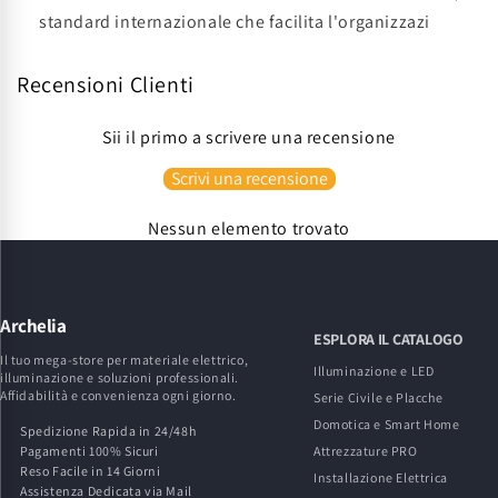
standard internazionale che facilita l'organizzazi
Recensioni Clienti
Sii il primo a scrivere una recensione
Scrivi una recensione
Nessun elemento trovato
Archelia
ESPLORA IL CATALOGO
Il tuo mega-store per materiale elettrico,
Illuminazione e LED
illuminazione e soluzioni professionali.
Affidabilità e convenienza ogni giorno.
Serie Civile e Placche
Domotica e Smart Home
Spedizione Rapida in 24/48h
Pagamenti 100% Sicuri
Attrezzature PRO
Reso Facile in 14 Giorni
Installazione Elettrica
Assistenza Dedicata via Mail