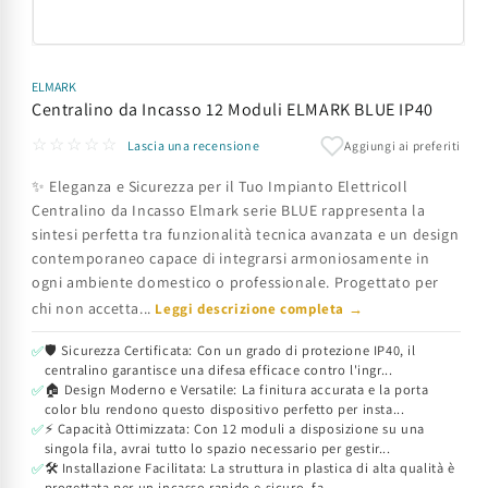
Apri
contenuti
multimediali
ELMARK
1
Centralino da Incasso 12 Moduli ELMARK BLUE IP40
in
finestra
☆☆☆☆☆
Aggiungi ai preferiti
Lascia una recensione
modale
✨ Eleganza e Sicurezza per il Tuo Impianto ElettricoIl
Centralino da Incasso Elmark serie BLUE rappresenta la
sintesi perfetta tra funzionalità tecnica avanzata e un design
contemporaneo capace di integrarsi armoniosamente in
ogni ambiente domestico o professionale. Progettato per
chi non accetta...
Leggi descrizione completa →
🛡️ Sicurezza Certificata: Con un grado di protezione IP40, il
✅
centralino garantisce una difesa efficace contro l'ingr...
🏠 Design Moderno e Versatile: La finitura accurata e la porta
✅
color blu rendono questo dispositivo perfetto per insta...
⚡ Capacità Ottimizzata: Con 12 moduli a disposizione su una
✅
singola fila, avrai tutto lo spazio necessario per gestir...
🛠️ Installazione Facilitata: La struttura in plastica di alta qualità è
✅
progettata per un incasso rapido e sicuro, fa...