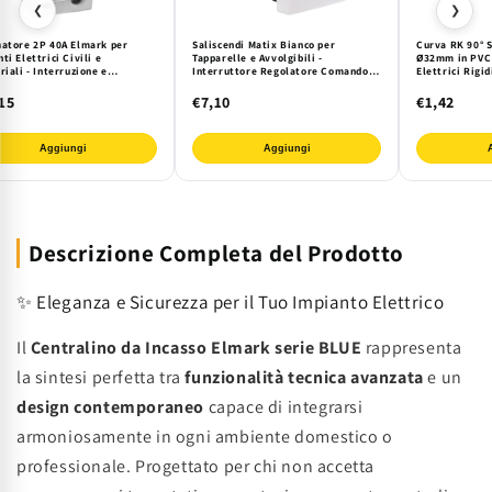
❮
❯
natore 2P 40A Elmark per
Saliscendi Matix Bianco per
Curva RK 90° 
ti Elettrici Civili e
Tapparelle e Avvolgibili -
Ø32mm in PVC 
riali - Interruzione e
Interruttore Regolatore Comando a
Elettrici Rigi
mento Sicuro su Guida DIN
Incasso in Termoplastico Resistente
a Muro e Mini
- Serie Matix Mapam
Installazioni 
15
€7,10
€1,42
Aggiungi
Aggiungi
Descrizione Completa del Prodotto
✨ Eleganza e Sicurezza per il Tuo Impianto Elettrico
Il
Centralino da Incasso Elmark serie BLUE
rappresenta
la sintesi perfetta tra
funzionalità tecnica avanzata
e un
design contemporaneo
capace di integrarsi
armoniosamente in ogni ambiente domestico o
professionale. Progettato per chi non accetta