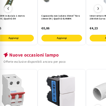
❮
❯
DIN in Acciaio 1 metro
Capocorda non isolato 35mm² foro
Interruttore 
K | Qualità EK
10mm EK | Qualità ELMARK
25A 6kA Curva
5
€0,86
€4,23
Aggiungi
Aggiungi
Nuove occasioni lampo
Offerte esclusive disponibili ancora per poco