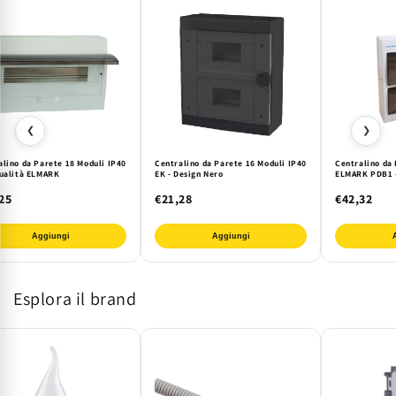
❮
❯
alino da Parete 18 Moduli IP40
Centralino da Parete 16 Moduli IP40
Centralino da 
Qualità ELMARK
EK - Design Nero
ELMARK PDB1 
25
€21,28
€42,32
Aggiungi
Aggiungi
Esplora il brand