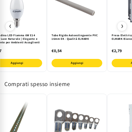
❮
❯
dina LED Fiamma 6W E14
Tubo Rigido Autoestinguente PVC
Presa Elettric
 Luce Naturale | Elegante e
16mm EK - Qualità ELMARK
ELMARK Bianco
ente per Ambienti Accoglienti
7
€0,54
€2,79
Aggiungi
Aggiungi
Comprati spesso insieme