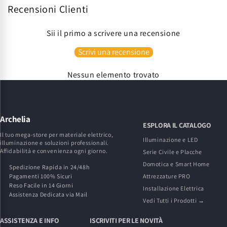
Recensioni Clienti
Sii il primo a scrivere una recensione
Scrivi una recensione
Nessun elemento trovato
Archelia
ESPLORA IL CATALOGO
Il tuo mega-store per materiale elettrico,
Illuminazione e LED
illuminazione e soluzioni professionali.
Affidabilità e convenienza ogni giorno.
Serie Civile e Placche
Domotica e Smart Home
Spedizione Rapida in 24/48h
Pagamenti 100% Sicuri
Attrezzature PRO
Reso Facile in 14 Giorni
Installazione Elettrica
Assistenza Dedicata via Mail
Vedi Tutti i Prodotti →
ASSISTENZA E INFO
ISCRIVITI PER LE NOVITÀ