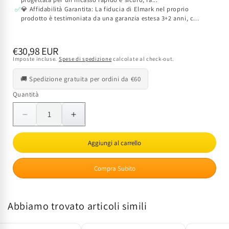
💎 Affidabilità Garantita: La fiducia di Elmark nel proprio
✅
prodotto è testimoniata da una garanzia estesa 3+2 anni, c...
Prezzo
€30,98 EUR
Imposte incluse.
Spese di spedizione
calcolate al check-out.
di
listino
🚚 Spedizione gratuita per ordini da €60
Quantità
Quantità
Diminuisci
Aumenta
quantità
quantità
per
per
Aggiungi al carrello
Centralino
Centralino
da
da
Compra Subito
Incasso
Incasso
12
12
Moduli
Moduli
Abbiamo trovato articoli simili
ELMARK
ELMARK
BLUE
BLUE
IP40
IP40