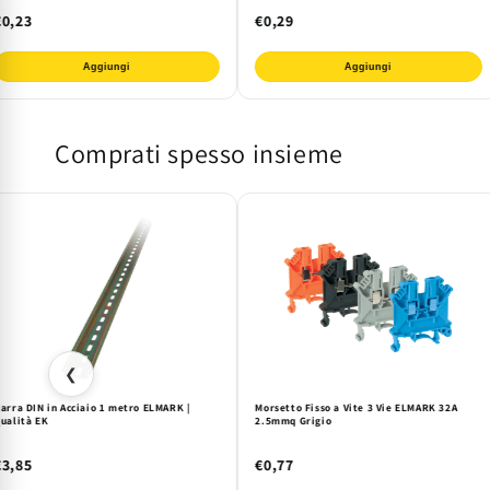
€0,23
€0,29
Aggiungi
Aggiungi
Comprati spesso insieme
❮
arra DIN in Acciaio 1 metro ELMARK |
Morsetto Fisso a Vite 3 Vie ELMARK 32A
ualità EK
2.5mmq Grigio
€3,85
€0,77