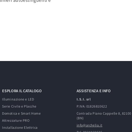
imeri autoestinguenti e
ESPLORA IL CATALOGO
ASSISTENZA E INFO
Illuminazione e LED
I.S.I. srl
Serie Civile e Placche
P.IVA: 01826810622
Domotica e Smart Home
Contrada Piano Cappelle 8, 8210
(BN)
Attrezzature PRO
info@archelia.it
Installazione Elettrica