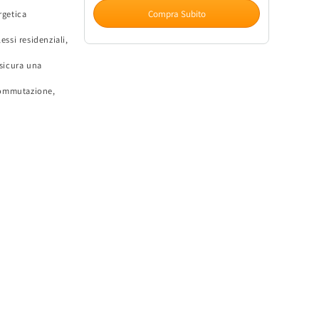
Motore
Motore
Compra Subito
rgetica
per
per
Interruttore
Interruttore
essi residenziali,
MCCB
MCCB
DS1
DS1
ssicura una
MAX
MAX
commutazione,
400A
400A
ELMARK
ELMARK