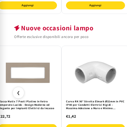
Aggiungi
Aggiungi
Nuove occasioni lampo
Offerte esclusive disponibili ancora per poco
❮
lacca Matix 7 Posti Platino in Vetro
Curva RK 90° Stretta Elmark Ø32mm in PVC
emperato Lucido - Design Moderno ed
IP40 per Condotti Elettrici Rigidi –
legante per Impianti Elettrici da Incasso
Massima Adesione a Muro e Minimo
Ingombro per Installazioni Professionali
€22,72
€1,42