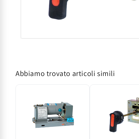
Apri
contenuti
multimediali
1
in
finestra
modale
Abbiamo trovato articoli simili