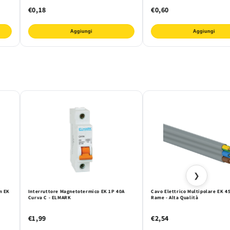
€0,18
€0,60
Aggiungi
Aggiungi
❯
m EK
Interruttore Magnetotermico EK 1P 40A
Cavo Elettrico Multipolare EK 4
Curva C - ELMARK
Rame - Alta Qualità
€1,99
€2,54