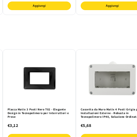
Aggiungi
Aggiungi
Placca Matix 3 Posti Nero T02 - Elegante
Cassetta da Muro Matix 4 Posti Grigia 
Design in Tecnopolimero per Interruttori e
Installazioni Esterne - Robusta in
Prese
Tecnopolimero IP40, Soluzione Ordinat
Sicura
€3,12
€5,68