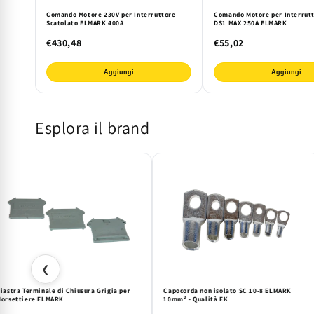
Comando Motore 230V per Interruttore
Comando Motore per Interrut
Scatolato ELMARK 400A
DS1 MAX 250A ELMARK
€430,48
€55,02
Aggiungi
Aggiungi
Esplora il brand
❮
iastra Terminale di Chiusura Grigia per
Capocorda non isolato SC 10-8 ELMARK
orsettiere ELMARK
10mm² - Qualità EK