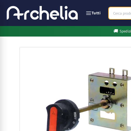
Vai
direttamente
ai contenuti
Tutti
🚚
Spediz
Passa alle
informazioni
sul prodotto