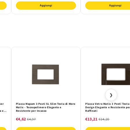
Aggiungi
Aggiungi
❯
per
Placca Mapam 3 Posti SL Slim Testa di Moro
Placca Vetro Matix 3 Posti Testa
Matix - Tecnopolimero Elegante e
Design Elegante e Resistente pe
a e
Resistente per Incasso
Raffinati
€4,62
€13,21
€4,97
€14,20