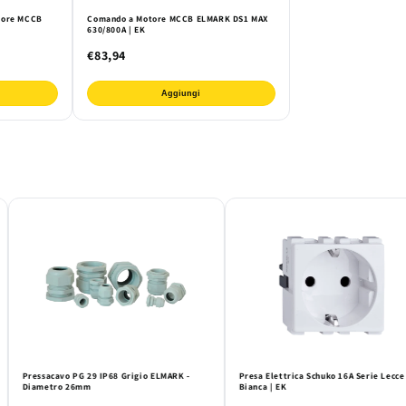
tore MCCB
Comando a Motore MCCB ELMARK DS1 MAX
630/800A | EK
€83,94
Aggiungi
Pressacavo PG 29 IP68 Grigio ELMARK -
Presa Elettrica Schuko 16A Serie Lecce
Diametro 26mm
Bianca | EK