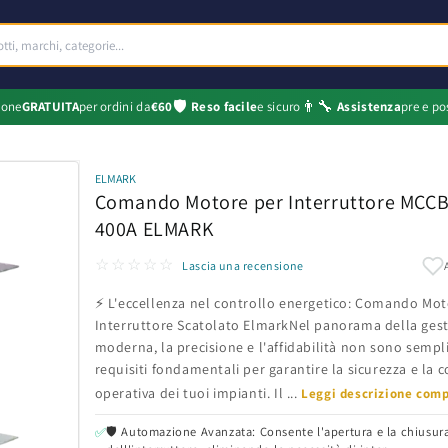
🛡️
👨‍🔧
ione
GRATUITA
per ordini da
€60
Reso facile
e sicuro
Assistenza
pre e po
ELMARK
Comando Motore per Interruttore MCC
400A ELMARK
☆☆☆☆☆
Lascia una recensione
⚡ L'eccellenza nel controllo energetico: Comando Mot
Interruttore Scatolato ElmarkNel panorama della gest
moderna, la precisione e l'affidabilità non sono sempl
requisiti fondamentali per garantire la sicurezza e la c
operativa dei tuoi impianti. Il ...
Leggi descrizione com
🛡️ Automazione Avanzata: Consente l'apertura e la chiusur
✅