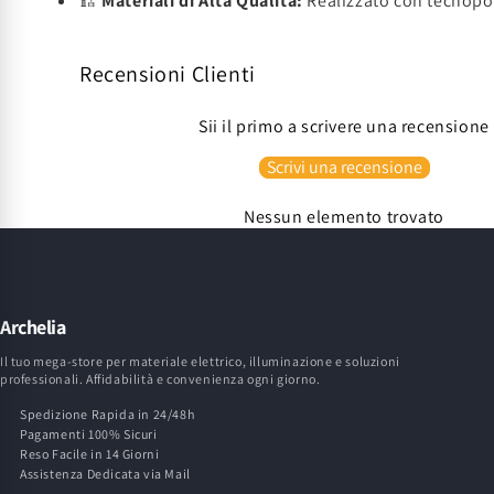
🏗️
Materiali di Alta Qualità:
Realizzato con tecnopol
Recensioni Clienti
Sii il primo a scrivere una recensione
Scrivi una recensione
Nessun elemento trovato
Archelia
Il tuo mega-store per materiale elettrico, illuminazione e soluzioni
professionali. Affidabilità e convenienza ogni giorno.
Spedizione Rapida in 24/48h
Pagamenti 100% Sicuri
Reso Facile in 14 Giorni
Assistenza Dedicata via Mail