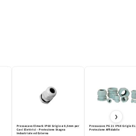
❯
Pressacavo Elmark IP68 Grigio ø 8,5mm per
Pressacavo PG 21 IP68 Grigio E
Cavi Elettrici - Protezione Stagna
Protezione Affidabile
Industriale ed Esterna