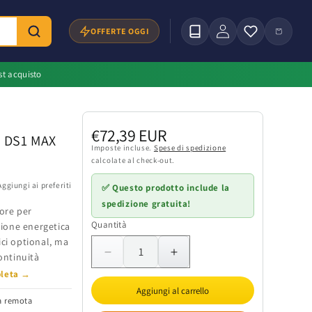
Accedi
Carrello
OFFERTE OGGI
st acquisto
Prezzo
€72,39 EUR
B DS1 MAX
di
Imposte incluse.
Spese di spedizione
calcolate al check-out.
listino
Aggiungi ai preferiti
✅ Questo prodotto include la
spedizione gratuita!
ore per
Quantità
Quantità
ione energetica
ici optional, ma
ontinuità
Diminuisci
Aumenta
quantità
quantità
pleta →
per
per
Aggiungi al carrello
a remota
Comando
Comando