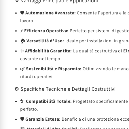
💡 Vantaggi Principali e Applicazioni
🛡️
Automazione Avanzata:
Consente l'apertura e la c
lavoro.
⚡
Efficienza Operativa:
Perfetto per sistemi di gesti
🏠
Versatilità d'Uso:
Ideale per installazioni in gran
✨
Affidabilità Garantita:
La qualità costruttiva di
El
costante nel tempo.
🌿
Sostenibilità e Risparmio:
Ottimizzando le manovr
ritardi operativi.
⚙️ Specifiche Tecniche e Dettagli Costruttivi
🔌
Compatibilità Totale:
Progettato specificamente pe
perfetto.
🛡️
Garanzia Estesa:
Beneficia di una protezione ecc