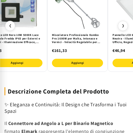
❮
❯
to LED Nero 10W 5000K Luce
Miscelatore Professionale Kombo
Pannello LED 
ale Fredda IP65 per Esterni e
Pro 1600W per Malta, Intonaco e
Neutra - Illum
i - Illuminazione Efficace,
Vernici - Velocità Regolabile per
Ufficio, Negoz
n Moderno e Risparmio
Edilizia e Cantiere
Commerciali | 
etico
3
€161,33
€46,94
Aggiungi
Aggiungi
Descrizione Completa del Prodotto
✨ Eleganza e Continuità: Il Design che Trasforma i Tuoi
Spazi
Il
Connettore ad Angolo a L per Binario Magnetico
firmato
Elmark
rappresenta l'elemento di congiunzione