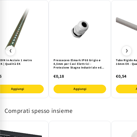
❮
❯
DIN in Acciaio 1 metro
Pressacavo Elmark IP68 Grigio ø
Tubo Rigido A
K | Qualità EK
8,5mm per Cavi Elettrici -
16mm EK - Qu
Protezione Stagna Industriale ed
Esterna
5
€0,18
€0,54
Aggiungi
Aggiungi
Comprati spesso insieme