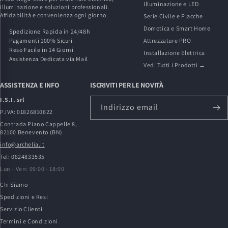
Illuminazione e LED
illuminazione e soluzioni professionali.
Affidabilità e convenienza ogni giorno.
Serie Civile e Placche
Domotica e Smart Home
Spedizione Rapida in 24/48h
Pagamenti 100% Sicuri
Attrezzature PRO
Reso Facile in 14 Giorni
Installazione Elettrica
Assistenza Dedicata via Mail
Vedi Tutti i Prodotti →
ASSISTENZA E INFO
ISCRIVITI PER LE NOVITÀ
I.S.I. srl
Indirizzo email
P.IVA: 01826810622
Contrada Piano Cappelle 8,
82100 Benevento (BN)
info@archelia.it
Tel: 0824833535
Lun - Ven: 09:00 - 18:00
Chi Siamo
Spedizioni e Resi
Servizio Clienti
Termini e Condizioni