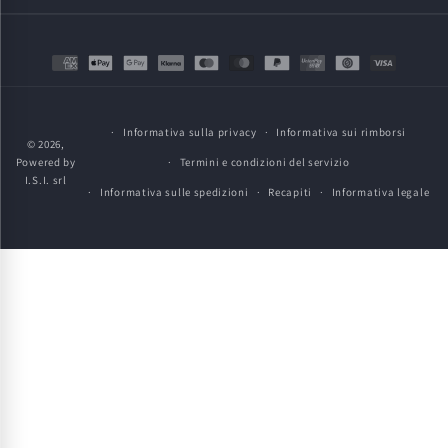
Metodi
di
pagamento
Informativa sulla privacy
Informativa sui rimborsi
© 2026,
Powered by
Termini e condizioni del servizio
I.S.I. srl
Informativa sulle spedizioni
Recapiti
Informativa legale