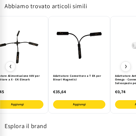
Abbiamo trovato articoli simili
per
per
Binario
Binario
Magnetico
Magnetico
ELMARK
ELMARK
Nero
Nero
❮
❯
atore Alimentazione 48V per
Adattatore Connettore a T EK per
Adattatore An
ttore a X - EK Elmark
Binari Magnetici
Omega - Conne
Salvaspazio pe
Installazione D
Certificazione
45
€35,64
€0,74
Aggiungi
Aggiungi
Esplora il brand