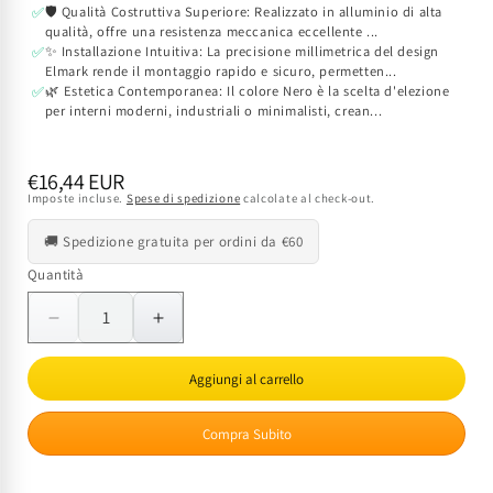
🛡️ Qualità Costruttiva Superiore: Realizzato in alluminio di alta
✅
qualità, offre una resistenza meccanica eccellente ...
✨ Installazione Intuitiva: La precisione millimetrica del design
✅
Elmark rende il montaggio rapido e sicuro, permetten...
🌿 Estetica Contemporanea: Il colore Nero è la scelta d'elezione
✅
per interni moderni, industriali o minimalisti, crean...
Prezzo
€16,44 EUR
Imposte incluse.
Spese di spedizione
calcolate al check-out.
di
listino
🚚 Spedizione gratuita per ordini da €60
Quantità
Quantità
Diminuisci
Aumenta
quantità
quantità
per
per
Aggiungi al carrello
Connettore
Connettore
ad
ad
Compra Subito
Angolo
Angolo
a
a
L
L