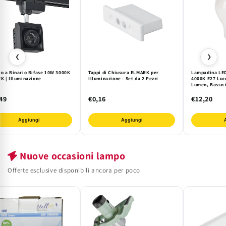
❮
❯
to a Binario Bifase 10W 3000K
Tappi di Chiusura ELMARK per
Lampadina LE
K | Illuminazione
Illuminazione - Set da 2 Pezzi
4000K E27 Luc
Lumen, Basso 
Durata 15.000
49
€0,16
€12,20
Aggiungi
Aggiungi
Nuove occasioni lampo
Offerte esclusive disponibili ancora per poco