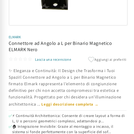
Apri
contenuti
multimediali
ELMARK
1
Connettore ad Angolo a L per Binario Magnetico
in
ELMARK Nero
finestra
modale
☆☆☆☆☆
Aggiungi ai preferiti
Lascia una recensione
✨ Eleganza e Continuità: Il Design che Trasforma i Tuoi
SpaziIl Connettore ad Angolo a L per Binario Magnetico
firmato Elmark rappresenta l'elemento di congiunzione
definitivo per chi non accetta compromessi tra estetica e
funzionalità. Progettato per chi desidera un'illuminazione
architettonica ...
Leggi descrizione completa →
⚡ Continuità Architettonica: Consente di creare layout a forma di
✅
L, U o percorsi geometrici complessi, adattandosi p...
🏠 Integrazione Invisibile: Grazie al montaggio a incasso, il
✅
sistema si fonde perfettamente con la superficie del sof...