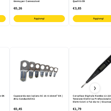
6mmq per Connessioni
Qualità EK
€0,26
€3,85
Aggiungi
Aggiungi
❯
m EK
Capocorda non isolato SC 16-6 16mm² EK |
Cercafase Digitale Kombo 12-220
Alta Conducibilità
Tensione Elettrica Professionale
Elettricisti e Fai-da-te | Sicurez
Precisione Garantite
€0,45
€1,79