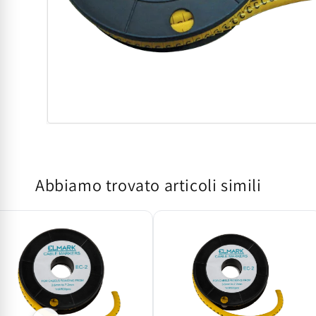
Apri
contenuti
multimediali
1
in
Abbiamo trovato articoli simili
finestra
modale