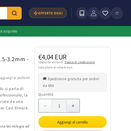
Accedi
Carrello
OFFERTE OGGI
st acquisto
Prezzo
€4,04 EUR
1.5-3.2mm -
di
Imposte incluse.
Spese di spedizione
calcolate al check-out.
listino
Aggiungi ai preferiti
🚚 Spedizione gratuita per ordini
da €60
o si parla di
Quantità
Quantità
ofessionale, la
riale da una
 per Cavi Elmark
Diminuisci
Aumenta
quantità
quantità
per
per
Aggiungi al carrello
una tecnologia ad
Etichette
Etichette