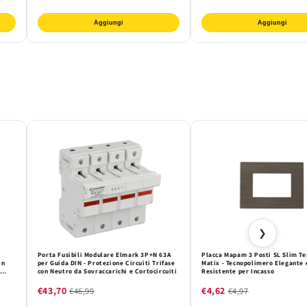
Aggiungi
Aggiungi
❯
Porta Fusibili Modulare Elmark 3P+N 63A
Placca Mapam 3 Posti SL Slim Te
in
per Guida DIN - Protezione Circuiti Trifase
Matix - Tecnopolimero Elegante 
con Neutro da Sovraccarichi e Cortocircuiti
Resistente per Incasso
€43,70
€4,62
€46,99
€4,97