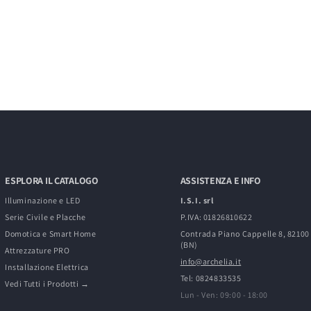
ESPLORA IL CATALOGO
ASSISTENZA E INFO
Illuminazione e LED
I.S.I. srl
Serie Civile e Placche
P.IVA: 01826810622
Domotica e Smart Home
Contrada Piano Cappelle 8, 8210
(BN)
Attrezzature PRO
info@archelia.it
Installazione Elettrica
Tel: 0824833535
Vedi Tutti i Prodotti →
Lun - Ven: 09:00 - 18:00