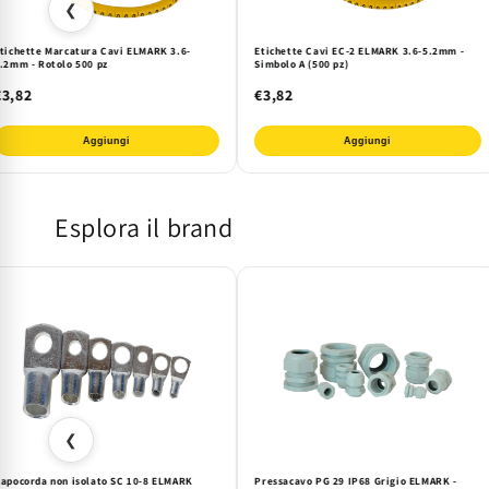
❮
tichette Marcatura Cavi ELMARK 3.6-
Etichette Cavi EC-2 ELMARK 3.6-5.2mm -
.2mm - Rotolo 500 pz
Simbolo A (500 pz)
€3,82
€3,82
Aggiungi
Aggiungi
Esplora il brand
❮
apocorda non isolato SC 10-8 ELMARK
Pressacavo PG 29 IP68 Grigio ELMARK -