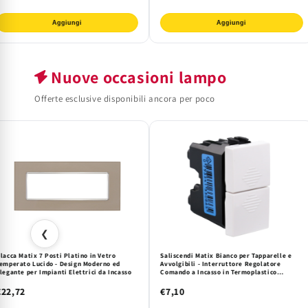
Aggiungi
Aggiungi
Nuove occasioni lampo
Offerte esclusive disponibili ancora per poco
❮
lacca Matix 7 Posti Platino in Vetro
Saliscendi Matix Bianco per Tapparelle e
emperato Lucido - Design Moderno ed
Avvolgibili - Interruttore Regolatore
legante per Impianti Elettrici da Incasso
Comando a Incasso in Termoplastico
Resistente - Serie Matix Mapam
€22,72
€7,10