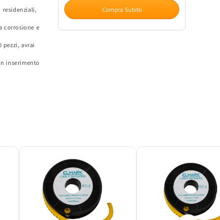
Cavi
Cavi
Compra Subito
 residenziali,
ELMARK
ELMARK
EC-
EC-
la corrosione e
0
0
Simbolo
Simbolo
 pezzi, avrai
N
N
un inserimento
1.5-
1.5-
3.2mm
3.2mm
-
-
1000
1000
pz
pz