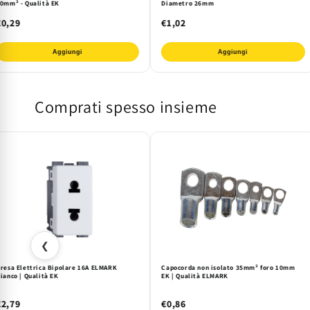
0mm² - Qualità EK
Diametro 26mm
€0,29
€1,02
Aggiungi
Aggiungi
Comprati spesso insieme
❮
resa Elettrica Bipolare 16A ELMARK
Capocorda non isolato 35mm² foro 10mm
ianco | Qualità EK
EK | Qualità ELMARK
€2,79
€0,86