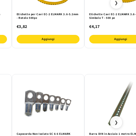
❯
m
Etichette per Cavi EC-2 ELMARK 3.6-5.2mm
Etichette Cavi EC-2 ELMARK 3.6
- Rotolo 500pz
Simbolo T - 500 pz
€3,82
€4,17
Aggiungi
Aggiungi
❯
Capocorda Non Isolato SC 6-6 ELMARK
Barra DIN in Acciaio 1 metro EL