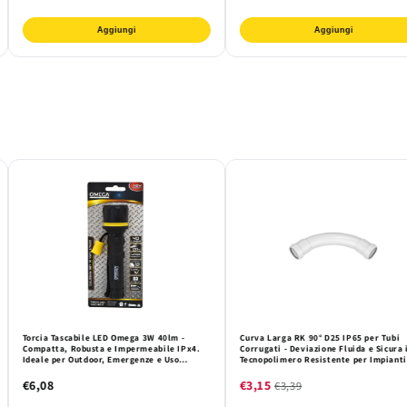
Aggiungi
Aggiungi
Torcia Tascabile LED Omega 3W 40lm -
Curva Larga RK 90° D25 IP65 per Tubi
Compatta, Robusta e Impermeabile IPx4.
Corrugati - Deviazione Fluida e Sicura 
Ideale per Outdoor, Emergenze e Uso
Tecnopolimero Resistente per Impianti
Quotidiano.
Elettrici Elmark
€6,08
€3,15
€3,39