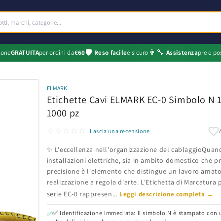
🛡️
👨‍🔧
ione
GRATUITA
per ordini da
€60
Reso facile
e sicuro
Assistenza
pre e po
ELMARK
Etichette Cavi ELMARK EC-0 Simbolo N 
1000 pz
☆☆☆☆☆
Lascia una recensione
✨ L'eccellenza nell'organizzazione del cablaggioQuand
installazioni elettriche, sia in ambito domestico che pr
precisione è l'elemento che distingue un lavoro amato
realizzazione a regola d'arte. L'Etichetta di Marcatura
serie EC-0 rappresen...
Leggi descrizione completa →
✅ Identificazione Immediata: Il simbolo N è stampato con 
✅