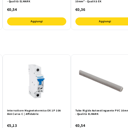
- Qualità ELMARK
10mm² - Qualità EK
€0,54
€0,36
Aggiungi
Aggiungi
Interruttore Magnetotermico EK 1P 10A
Tubo Rigido Autoestinguente PVC 16m
6kA Curva C | Affidabile
- Qualità ELMARK
€5,13
€0,54