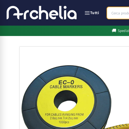
Vai
direttamente
ai contenuti
Tutti
🚚
Spediz
Passa alle
informazioni
sul prodotto