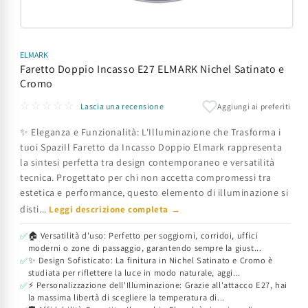
Apri
contenuti
multimediali
ELMARK
1
Faretto Doppio Incasso E27 ELMARK Nichel Satinato e
in
Cromo
finestra
modale
☆☆☆☆☆
Aggiungi ai preferiti
Lascia una recensione
✨ Eleganza e Funzionalità: L'Illuminazione che Trasforma i
tuoi SpaziIl Faretto da Incasso Doppio Elmark rappresenta
la sintesi perfetta tra design contemporaneo e versatilità
tecnica. Progettato per chi non accetta compromessi tra
estetica e performance, questo elemento di illuminazione si
disti...
Leggi descrizione completa →
🏠 Versatilità d'uso: Perfetto per soggiorni, corridoi, uffici
✅
moderni o zone di passaggio, garantendo sempre la giust...
✨ Design Sofisticato: La finitura in Nichel Satinato e Cromo è
✅
studiata per riflettere la luce in modo naturale, aggi...
⚡ Personalizzazione dell'Illuminazione: Grazie all'attacco E27, hai
✅
la massima libertà di scegliere la temperatura di...