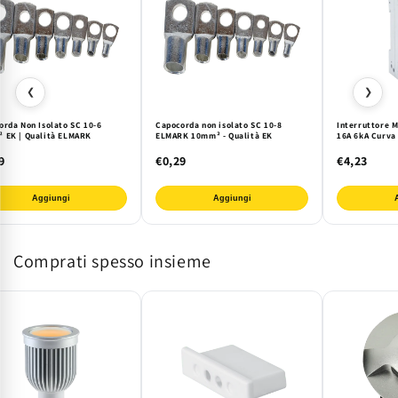
❮
❯
orda Non Isolato SC 10-6
Capocorda non isolato SC 10-8
Interruttore 
 EK | Qualità ELMARK
ELMARK 10mm² - Qualità EK
16A 6kA Curva 
9
€0,29
€4,23
Aggiungi
Aggiungi
Comprati spesso insieme