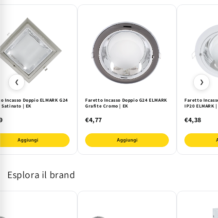
e
e
Cromo
Cromo
❮
❯
to Incasso Doppio ELMARK G24
Faretto Incasso Doppio G24 ELMARK
Faretto Incass
 Satinato | EK
Grafite Cromo | EK
IP20 ELMARK |
9
€4,77
€4,38
Aggiungi
Aggiungi
Esplora il brand