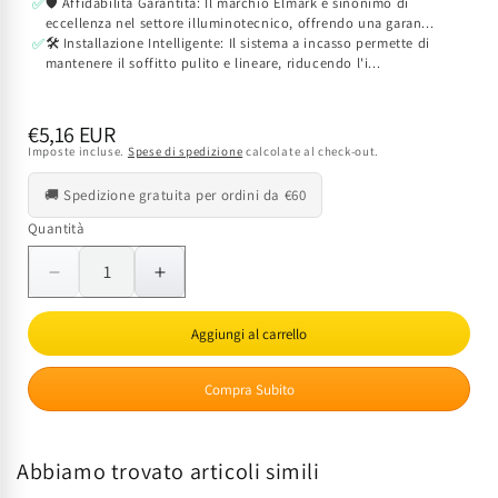
🛡️ Affidabilità Garantita: Il marchio Elmark è sinonimo di
✅
eccellenza nel settore illuminotecnico, offrendo una garan...
🛠️ Installazione Intelligente: Il sistema a incasso permette di
✅
mantenere il soffitto pulito e lineare, riducendo l'i...
Prezzo
€5,16 EUR
Imposte incluse.
Spese di spedizione
calcolate al check-out.
di
listino
🚚 Spedizione gratuita per ordini da €60
Quantità
Quantità
Diminuisci
Aumenta
quantità
quantità
per
per
Aggiungi al carrello
Faretto
Faretto
Doppio
Doppio
Compra Subito
Incasso
Incasso
E27
E27
ELMARK
ELMARK
Abbiamo trovato articoli simili
Nichel
Nichel
Satinato
Satinato