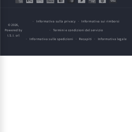
di
pagamento
Informativa sulla privacy
Informativa sui rimborsi
© 2026,
Powered by
Termini e condizioni del servizio
I.S.I. srl
Informativa sulle spedizioni
Recapiti
Informativa legale