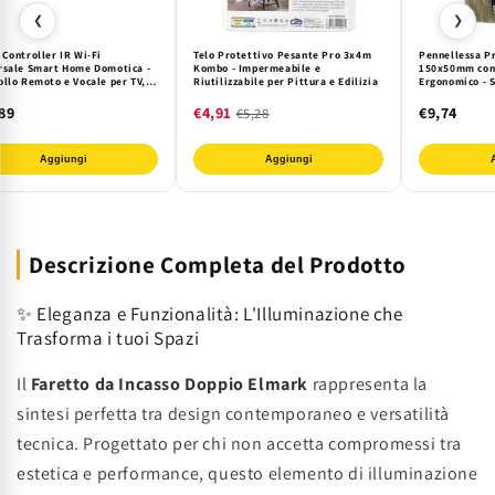
❮
❯
 Controller IR Wi-Fi
Telo Protettivo Pesante Pro 3x4m
Pennellessa P
rsale Smart Home Domotica -
Kombo - Impermeabile e
150x50mm con 
ollo Remoto e Vocale per TV,
Riutilizzabile per Pittura e Edilizia
Ergonomico - S
zionatori, Decoder. Gestione
Vernici Acqua/
ligente da Smartphone e
Superfici e Fai
89
€4,91
€9,74
€5,28
enti Digitali
Aggiungi
Aggiungi
Descrizione Completa del Prodotto
✨ Eleganza e Funzionalità: L'Illuminazione che
Trasforma i tuoi Spazi
Il
Faretto da Incasso Doppio Elmark
rappresenta la
sintesi perfetta tra design contemporaneo e versatilità
tecnica. Progettato per chi non accetta compromessi tra
estetica e performance, questo elemento di illuminazione