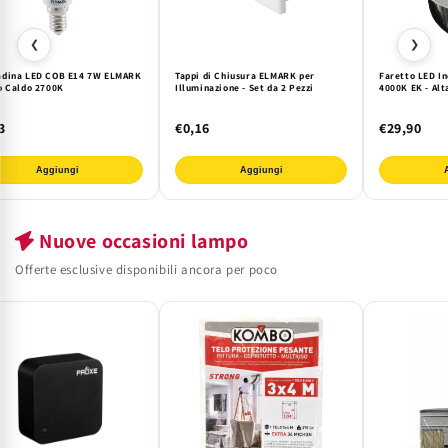
❮
❯
dina LED COB E14 7W ELMARK
Tappi di Chiusura ELMARK per
Faretto LED In
o Caldo 2700K
Illuminazione - Set da 2 Pezzi
4000K EK - Alt
3
€0,16
€29,90
Aggiungi
Aggiungi
Nuove occasioni lampo
Offerte esclusive disponibili ancora per poco