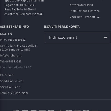
Spedizione Rapida in 24/48h
Pagamenti 100% Sicuri
Attrezzature PRO
Reso Facile in 14 Giorni
Installazione Elettrica
Assistenza Dedicata via Mail
Vedi Tutti i Prodotti →
ASSISTENZA E INFO
ISCRIVITI PER LE NOVITÀ
I.S.I. srl
Indirizzo email
P.IVA: 01826810622
Contrada Piano Cappelle 8,
82100 Benevento (BN)
info@archelia.it
Tel: 0824833535
Lun - Ven: 09:00 - 18:00
Chi Siamo
Spedizioni e Resi
Servizio Clienti
Termini e Condizioni
Metodi