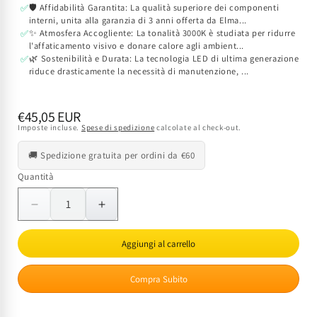
🛡️ Affidabilità Garantita: La qualità superiore dei componenti
✅
interni, unita alla garanzia di 3 anni offerta da Elma...
✨ Atmosfera Accogliente: La tonalità 3000K è studiata per ridurre
✅
l'affaticamento visivo e donare calore agli ambient...
🌿 Sostenibilità e Durata: La tecnologia LED di ultima generazione
✅
riduce drasticamente la necessità di manutenzione, ...
Prezzo
€45,05 EUR
Imposte incluse.
Spese di spedizione
calcolate al check-out.
di
listino
🚚 Spedizione gratuita per ordini da €60
Quantità
Quantità
Diminuisci
Aumenta
quantità
quantità
per
per
Aggiungi al carrello
Faretto
Faretto
LED
LED
Compra Subito
ELMARK
ELMARK
6W
6W
3000K
3000K