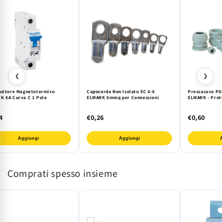
❮
❯
ruttore Magnetotermico
Capocorda Non Isolato SC 6-6
Pressacavo PG
K 6A Curva C 1 Polo
ELMARK 6mmq per Connessioni
ELMARK - Prote
4
€0,26
€0,60
Aggiungi
Aggiungi
Comprati spesso insieme