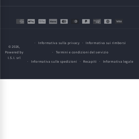
Metodi
di
pagamento
Informativa sulla privacy
Informativa sui rimborsi
© 2026,
Powered by
Termini e condizioni del servizio
I.S.I. srl
Informativa sulle spedizioni
Recapiti
Informativa legale