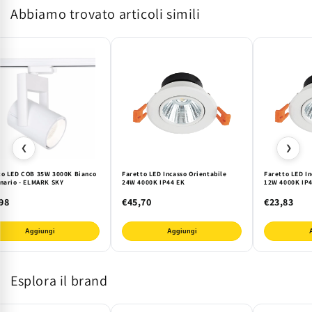
Abbiamo trovato articoli simili
Nero
Nero
48V
48V
|
|
Design
Design
Elegante
Elegante
❮
❯
to LED COB 35W 3000K Bianco
Faretto LED Incasso Orientabile
Faretto LED In
inario - ELMARK SKY
24W 4000K IP44 EK
12W 4000K IP4
98
€45,70
€23,83
Aggiungi
Aggiungi
Esplora il brand