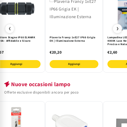
❮
❯
ttore Stagno IP68 ELMARK
Plaveria Francy 1xE27 IP66 Grigia
Lampadina LE
0A - Affidabile e Sicuro
EK | Illuminazione Esterna
4000K Luce Neu
Precisa e Natu
e Uffici. Risp
Stellar
57
€20,20
€2,60
Aggiungi
Aggiungi
Nuove occasioni lampo
Offerte esclusive disponibili ancora per poco