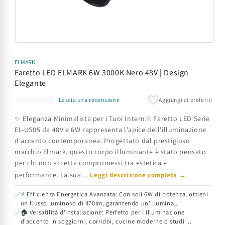
Apri
contenuti
multimediali
ELMARK
1
Faretto LED ELMARK 6W 3000K Nero 48V | Design
in
Elegante
finestra
modale
☆☆☆☆☆
Aggiungi ai preferiti
Lascia una recensione
✨ Eleganza Minimalista per i Tuoi InterniIl Faretto LED Serie
EL-US05 da 48V e 6W rappresenta l'apice dell'illuminazione
d'accento contemporanea. Progettato dal prestigioso
marchio Elmark, questo corpo illuminante è stato pensato
per chi non accetta compromessi tra estetica e
performance. La sua ...
Leggi descrizione completa →
⚡ Efficienza Energetica Avanzata: Con soli 6W di potenza, ottieni
✅
un flusso luminoso di 470lm, garantendo un'illumina...
🏠 Versatilità d'Installazione: Perfetto per l'illuminazione
✅
d'accento in soggiorni, corridoi, cucine moderne o studi ...