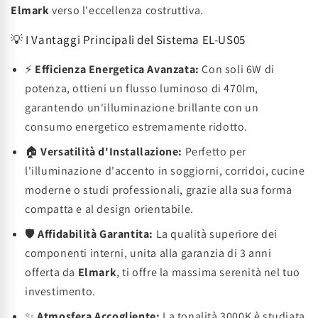
Elmark
verso l'eccellenza costruttiva.
💡 I Vantaggi Principali del Sistema EL-US05
⚡
Efficienza Energetica Avanzata:
Con soli 6W di
potenza, ottieni un flusso luminoso di 470lm,
garantendo un'illuminazione brillante con un
consumo energetico estremamente ridotto.
🏠
Versatilità d'Installazione:
Perfetto per
l'illuminazione d'accento in soggiorni, corridoi, cucine
moderne o studi professionali, grazie alla sua forma
compatta e al design orientabile.
🛡️
Affidabilità Garantita:
La qualità superiore dei
componenti interni, unita alla garanzia di 3 anni
offerta da
Elmark
, ti offre la massima serenità nel tuo
investimento.
✨
Atmosfera Accogliente:
La tonalità 3000K è studiata