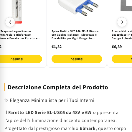
❮
❯
 Trapano Legno Kombo
Spina Mobile S17 16A 2P+T Bianca
Placca Matix 4
mm Acciaio Rinforzato -
con Guaina Isolante - Sicurezza e
Spazzolato IP4
sione e Durata per Forature
Durabilità per Ogni Progetto
Design Robust
tte su Legno con Attacco
Elettrico DIY e Professionale
Abitazioni e U
rsale e Auto-Centrante
Matix Mapam.
2
€1,32
€6,39
Aggiungi
Aggiungi
Descrizione Completa del Prodotto
✨ Eleganza Minimalista per i Tuoi Interni
Il
Faretto LED Serie EL-US05 da 48V e 6W
rappresenta
l'apice dell'illuminazione d'accento contemporanea.
Progettato dal prestigioso marchio
Elmark
, questo corpo