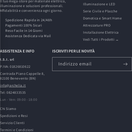
Il tuo mega-store per materiale elettrico,
Illuminazione e LED
illuminazione e soluzioni professionali.
Affidabilità e convenienza ogni giorno.
Serie Civile e Placche
Domotica e Smart Home
Spedizione Rapida in 24/48h
Pagamenti 100% Sicuri
Attrezzature PRO
Reso Facile in 14 Giorni
Installazione Elettrica
Assistenza Dedicata via Mail
Vedi Tutti i Prodotti →
ASSISTENZA E INFO
ISCRIVITI PER LE NOVITÀ
I.S.I. srl
Indirizzo email
P.IVA: 01826810622
Contrada Piano Cappelle 8,
82100 Benevento (BN)
info@archelia.it
Tel: 0824833535
Lun - Ven: 09:00 - 18:00
Chi Siamo
Spedizioni e Resi
Servizio Clienti
Termini e Condizioni