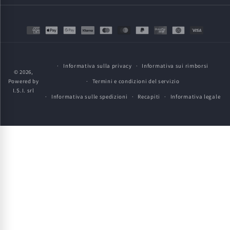
Metodi
di
pagamento
Informativa sulla privacy
Informativa sui rimborsi
© 2026,
Powered by
Termini e condizioni del servizio
I.S.I. srl
Informativa sulle spedizioni
Recapiti
Informativa legale