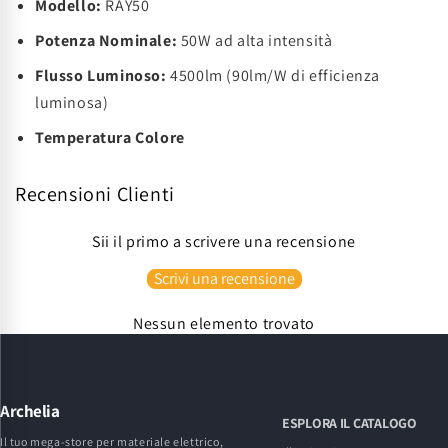
Modello:
RAY50
Potenza Nominale:
50W ad alta intensità
Flusso Luminoso:
4500lm (90lm/W di efficienza
luminosa)
Temperatura Colore
Recensioni Clienti
Sii il primo a scrivere una recensione
Scrivi una recensione
Nessun elemento trovato
Archelia
ESPLORA IL CATALOGO
Il tuo mega-store per materiale elettrico,