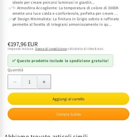
ideale per creare percorsi luminosi in giardin...
✨ Atmosfera Accogliente: La temperatura di colore di 3000K
✅
emette una luce calda e confortevole, perfetta per creare ...
🌿 Design Minimalista: La finitura in Grigio sobrio e raffinato
✅
permette al faretto di integrarsi armoniosamente in qu...
Prezzo
€197,96 EUR
Imposte incluse.
Spese di spedizione
calcolate al check-out.
di
listino
✅ Questo prodotto include la spedizione gratuita!
Quantità
Quantità
Diminuisci
Aumenta
quantità
quantità
per
per
Aggiungi al carrello
Faretto
Faretto
LED
LED
Compra Subito
Incasso
Incasso
a
a
Terra
Terra
Abbiamo trovato articoli simili
EK
EK