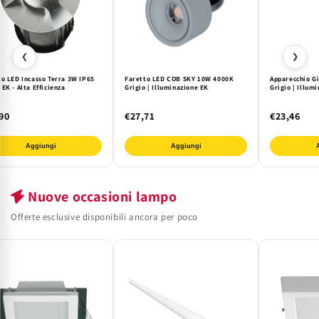
❮
❯
to LED Incasso Terra 3W IP65
Faretto LED COB SKY 10W 4000K
Apparecchio G
EK - Alta Efficienza
Grigio | Illuminazione EK
Grigio | Illum
90
€27,71
€23,46
Aggiungi
Aggiungi
Nuove occasioni lampo
Offerte esclusive disponibili ancora per poco