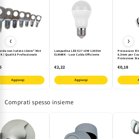
❮
❯
orda non isolato 16mm² M10
Lampadina LED E27 10W 1200lm
Pressacavo El
K | Qualità Professionale
ELMARK - Luce Calda Efficiente
8,5mm per Cavi
Protezione Sta
Esterna
5
€2,22
€0,18
Aggiungi
Aggiungi
Comprati spesso insieme