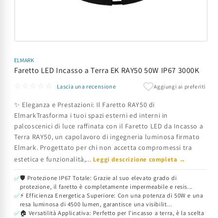
Apri
contenuti
multimediali
ELMARK
1
Faretto LED Incasso a Terra EK RAY50 50W IP67 3000K
in
finestra
☆☆☆☆☆
Aggiungi ai preferiti
Lascia una recensione
modale
✨ Eleganza e Prestazioni: Il Faretto RAY50 di
ElmarkTrasforma i tuoi spazi esterni ed interni in
palcoscenici di luce raffinata con il Faretto LED da Incasso a
Terra RAY50, un capolavoro di ingegneria luminosa firmato
Elmark. Progettato per chi non accetta compromessi tra
estetica e funzionalità,...
Leggi descrizione completa →
🛡️ Protezione IP67 Totale: Grazie al suo elevato grado di
✅
protezione, il faretto è completamente impermeabile e resis...
⚡ Efficienza Energetica Superiore: Con una potenza di 50W e una
✅
resa luminosa di 4500 lumen, garantisce una visibilit...
🏠 Versatilità Applicativa: Perfetto per l'incasso a terra, è la scelta
✅