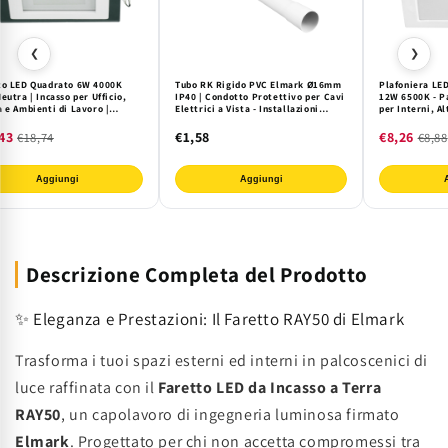
❮
❯
to LED Quadrato 6W 4000K
Tubo RK Rigido PVC Elmark Ø16mm
Plafoniera LED
eutra | Incasso per Ufficio,
IP40 | Condotto Protettivo per Cavi
12W 6500K - P
 e Ambienti di Lavoro |
Elettrici a Vista - Installazioni
per Interni, Al
n Moderno ed Efficiente
Interne Sicure e Ordinate
Moderno. Illu
k
Uniforme.
43
€1,58
€8,26
€18,74
€8,88
Aggiungi
Aggiungi
Descrizione Completa del Prodotto
✨ Eleganza e Prestazioni: Il Faretto RAY50 di Elmark
Trasforma i tuoi spazi esterni ed interni in palcoscenici di
luce raffinata con il
Faretto LED da Incasso a Terra
RAY50
, un capolavoro di ingegneria luminosa firmato
Elmark
. Progettato per chi non accetta compromessi tra