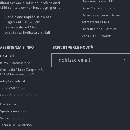
Illuminazione e LED
illuminazione e soluzioni professionali.
Affidabilità e convenienza ogni giorno.
Serie Civile e Placche
Domotica e Smart Home
Spedizione Rapida in 24/48h
Pagamenti 100% Sicuri
Attrezzature PRO
Reso Facile in 14 Giorni
Installazione Elettrica
Assistenza Dedicata via Mail
Vedi Tutti i Prodotti →
ASSISTENZA E INFO
ISCRIVITI PER LE NOVITÀ
I.S.I. srl
Indirizzo email
P.IVA: 01826810622
Contrada Piano Cappelle 8,
82100 Benevento (BN)
info@archelia.it
Tel: 0824833535
Lun - Ven: 09:00 - 18:00
Chi Siamo
Spedizioni e Resi
Servizio Clienti
Termini e Condizioni