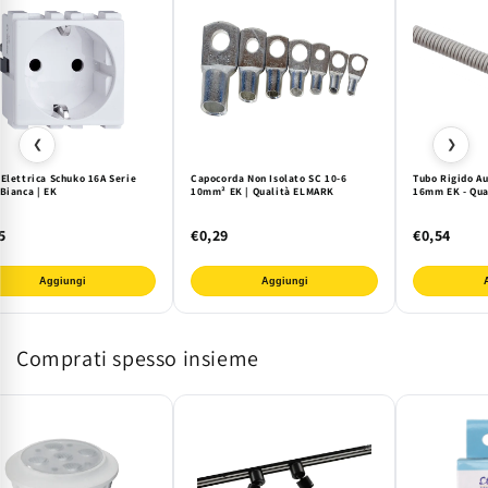
❮
❯
Elettrica Schuko 16A Serie
Capocorda Non Isolato SC 10-6
Tubo Rigido A
Bianca | EK
10mm² EK | Qualità ELMARK
16mm EK - Qu
5
€0,29
€0,54
Aggiungi
Aggiungi
Comprati spesso insieme