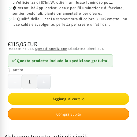
un'efficienza di 87lm/W, ottieni un flusso luminoso pot...
🏠 Versatilità Applicativa: Ideale per l'illuminazione di facciate,
✅
sentieri pedonali, piante ornamentali o per creare...
✨ Qualità della Luce: La temperatura di colore 3000K emette una
✅
luce calda e avvolgente, perfetta per creare un'atmos...
Prezzo
€115,05 EUR
Imposte incluse.
Spese di spedizione
calcolate al check-out.
di
listino
✅ Questo prodotto include la spedizione gratuita!
Quantità
Quantità
Diminuisci
Aumenta
quantità
quantità
per
per
Aggiungi al carrello
Faretto
Faretto
LED
LED
Compra Subito
Incasso
Incasso
a
a
Terra
Terra
Abbiamo trovato articoli simili
RAY
RAY