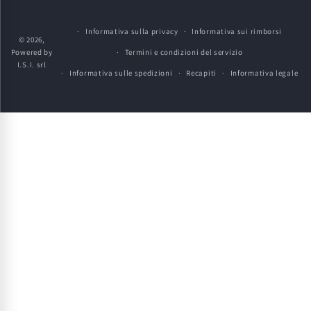
pagamento
Informativa sulla privacy
Informativa sui rimborsi
© 2026,
Powered by
Termini e condizioni del servizio
I.S.I. srl
Informativa sulle spedizioni
Recapiti
Informativa legale