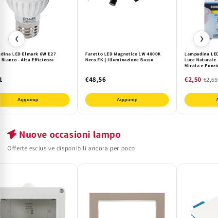
❮
❯
dina LED Elmark 6W E27
Faretto LED Magnetico 1W 4000K
Lampadina LE
Bianco - Alta Efficienza
Nero EK | Illuminazione Basso
Luce Naturale 
Mirata e Funzi
Risparmio Ene
1
€48,56
€2,50
€2,69
Aggiungi
Aggiungi
Nuove occasioni lampo
Offerte esclusive disponibili ancora per poco