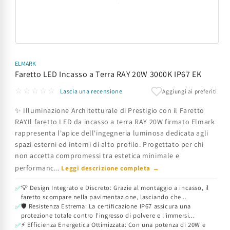
Apri
contenuti
multimediali
ELMARK
1
Faretto LED Incasso a Terra RAY 20W 3000K IP67 EK
in
finestra
☆☆☆☆☆
Aggiungi ai preferiti
Lascia una recensione
modale
✨ Illuminazione Architetturale di Prestigio con il Faretto
RAYIl faretto LED da incasso a terra RAY 20W firmato Elmark
rappresenta l'apice dell'ingegneria luminosa dedicata agli
spazi esterni ed interni di alto profilo. Progettato per chi
non accetta compromessi tra estetica minimale e
performanc...
Leggi descrizione completa →
💡 Design Integrato e Discreto: Grazie al montaggio a incasso, il
✅
faretto scompare nella pavimentazione, lasciando che...
🛡️ Resistenza Estrema: La certificazione IP67 assicura una
✅
protezione totale contro l'ingresso di polvere e l'immersi...
⚡ Efficienza Energetica Ottimizzata: Con una potenza di 20W e
✅