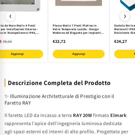
❮
❯
tta da Muro Matix 4 Posti
Placca Matix 7 Posti Platino in
Scatola Deriva
 per Installazioni Esterne -
Vetro Temperato Lucido - Design
Marlanvil IP4
ta in Tecnopolimero IP40,
Moderno ed Elegante per Impianti
Resistente Gl
one Ordinata e Sicura
Elettrici da Incasso
Impianti Elettr
8
€22,72
€24,27
€5,68
Aggiungi
Aggiungi
Descrizione Completa del Prodotto
✨ Illuminazione Architetturale di Prestigio con il
Faretto RAY
Il faretto LED da incasso a terra
RAY 20W
firmato
Elmark
rappresenta l'apice dell'ingegneria luminosa dedicata
agli spazi esterni ed interni di alto profilo. Progettato per