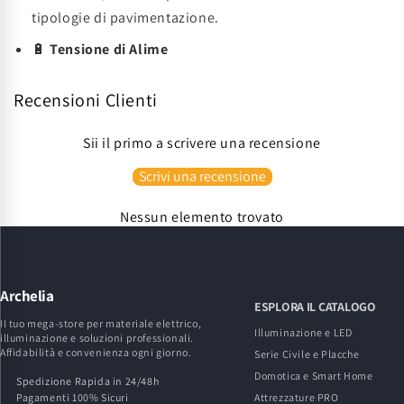
tipologie di pavimentazione.
🔋
Tensione di Alime
Recensioni Clienti
Sii il primo a scrivere una recensione
Scrivi una recensione
Nessun elemento trovato
Archelia
ESPLORA IL CATALOGO
Il tuo mega-store per materiale elettrico,
Illuminazione e LED
illuminazione e soluzioni professionali.
Affidabilità e convenienza ogni giorno.
Serie Civile e Placche
Domotica e Smart Home
Spedizione Rapida in 24/48h
Pagamenti 100% Sicuri
Attrezzature PRO