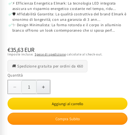
⚡ Efficienza Energetica Elmark: La tecnologia LED integrata
✅
assicura un risparmio energetico costante nel tempo, ridu...
🛡️ Affidabilità Garantita: La qualità costruttiva del brand Elmark è
✅
sinonimo di longevità; con una garanzia di 3 ann...
✨ Design Minimalista: La forma rotonda e il corpo in alluminio
✅
bianco offrono un look contemporaneo che si sposa perf...
Prezzo
€35,63 EUR
Imposte incluse.
Spese di spedizione
calcolate al check-out.
di
listino
🚚 Spedizione gratuita per ordini da €60
Quantità
Quantità
Diminuisci
Aumenta
quantità
quantità
per
per
Aggiungi al carrello
Faretto
Faretto
LED
LED
Compra Subito
Incasso
Incasso
Orientabile
Orientabile
20W
20W