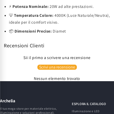
⚡
Potenza Nominale:
20W ad alte prestazioni.
💡
Temperatura Colore:
4000K (Luce Naturale/Neutra),
ideale per il comfort visivo.
📦
Dimensioni Precise:
Diamet
Recensioni Clienti
Sii il primo a scrivere una recensione
Scrivi una recensione
Nessun elemento trovato
Archelia
ESPLORA IL CATALOGO
Il tuo mega-store per materiale elettrico,
Illuminazione e LED
illuminazione e soluzioni professionali.