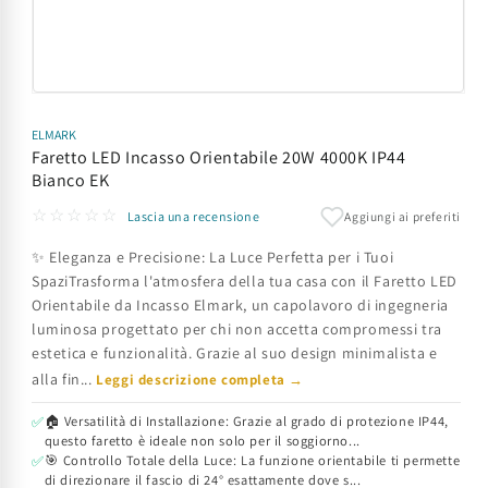
Apri
contenuti
multimediali
ELMARK
1
Faretto LED Incasso Orientabile 20W 4000K IP44
in
Bianco EK
finestra
modale
☆☆☆☆☆
Aggiungi ai preferiti
Lascia una recensione
✨ Eleganza e Precisione: La Luce Perfetta per i Tuoi
SpaziTrasforma l'atmosfera della tua casa con il Faretto LED
Orientabile da Incasso Elmark, un capolavoro di ingegneria
luminosa progettato per chi non accetta compromessi tra
estetica e funzionalità. Grazie al suo design minimalista e
alla fin...
Leggi descrizione completa →
🏠 Versatilità di Installazione: Grazie al grado di protezione IP44,
✅
questo faretto è ideale non solo per il soggiorno...
🎯 Controllo Totale della Luce: La funzione orientabile ti permette
✅
di direzionare il fascio di 24° esattamente dove s...