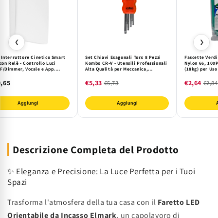
❮
❯
 Interruttore Cinetico Smart
Set Chiavi Esagonali Torx 8 Pezzi
Fascette Verd
con Relè - Controllo Luci
Kombo CR-V - Utensili Professionali
Nylon 66, 100P
F/Dimmer, Vocale e App.
Alta Qualità per Meccanica,
(18kg) per Uso
 Batteria, Compatibile
Manutenzione e Fai da Te
Ideali Cablagg
/Google Home per Domotica.
Industriale. C
,65
€5,33
€2,64
€5,73
€2,84
Aggiungi
Aggiungi
Descrizione Completa del Prodotto
✨ Eleganza e Precisione: La Luce Perfetta per i Tuoi
Spazi
Trasforma l'atmosfera della tua casa con il
Faretto LED
Orientabile da Incasso Elmark
, un capolavoro di