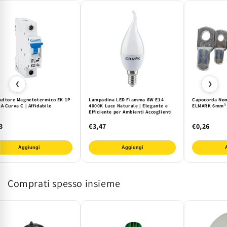
❮
❯
ruttore Magnetotermico EK 1P
Lampadina LED Fiamma 6W E14
Capocorda Non 
A Curva C | Affidabile
4000K Luce Naturale | Elegante e
ELMARK 6mm² -
Efficiente per Ambienti Accoglienti
3
€3,47
€0,26
Aggiungi
Aggiungi
Comprati spesso insieme