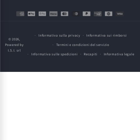
Metodi
di
pagamento
Informativa sulla privacy
Informativa sui rimborsi
© 2026,
Powered by
Termini e condizioni del servizio
I.S.I. srl
Informativa sulle spedizioni
Recapiti
Informativa legale