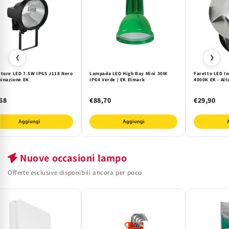
❮
❯
ttore LED 7.5W IP65 J118 Nero
Lampada LED High Bay Mini 30W
Faretto LED In
minazione EK
IP64 Verde | EK Elmark
4000K EK - Alt
68
€88,70
€29,90
Aggiungi
Aggiungi
Nuove occasioni lampo
Offerte esclusive disponibili ancora per poco