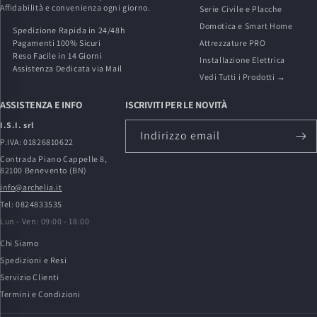
Affidabilità e convenienza ogni giorno.
Serie Civile e Placche
Domotica e Smart Home
Spedizione Rapida in 24/48h
Pagamenti 100% Sicuri
Attrezzature PRO
Reso Facile in 14 Giorni
Installazione Elettrica
Assistenza Dedicata via Mail
Vedi Tutti i Prodotti →
ASSISTENZA E INFO
ISCRIVITI PER LE NOVITÀ
I.S.I. srl
Indirizzo email
P.IVA: 01826810622
Contrada Piano Cappelle 8,
82100 Benevento (BN)
info@archelia.it
Tel: 0824833535
Lun - Ven: 09:00 - 18:00
Chi Siamo
Spedizioni e Resi
Servizio Clienti
Termini e Condizioni