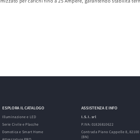
timizzato per carichi fino a 25 Ampere, garantendo stabilità ter
ESPLORA IL CATALOGO
ASSISTENZA E INFO
Illuminazione e LED
I.S.I. srl
Serie Civile e Placche
P.IVA: 01826810622
Domotica e Smart Home
Contrada Piano Cappelle 8, 8210
(BN)
Attrezzature PRO