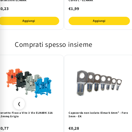
orsettiere ELMARK
Curva C - ELMARK
€0,23
€1,99
Aggiungi
Aggiungi
Comprati spesso insieme
❮
orsetto Fisso a Vite 3 Vie ELMARK 32A
Capocorda non isolato Elmark 6mm² - Foro
.5mmq Grigio
5mm - EK
€0,77
€0,28