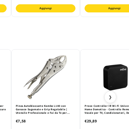
Aggiungi
Aggiungi
❯
per
Pinza Autobloccante Kombo L180 con
Proxe Controller IR Wi-Fi Unive
icuro
Ganasce Sagomate e Grip Regolabile |
Home Domotica - Controllo Rem
Utensile Professionale e Fai da Te per
Vocale per TV, Condizionatori, D
Presa Sicura e Precisa
Gestione Intelligente da Smartp
Assistenti Digitali
€7,58
€29,89