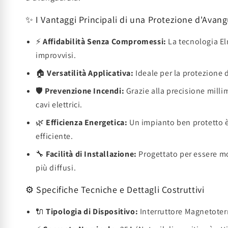
✨ I Vantaggi Principali di una Protezione d'Avan
⚡
Affidabilità Senza Compromessi:
La tecnologia El
improvvisi.
🏠
Versatilità Applicativa:
Ideale per la protezione d
🛡️
Prevenzione Incendi:
Grazie alla precisione milli
cavi elettrici.
🌿
Efficienza Energetica:
Un impianto ben protetto è
efficiente.
🔧
Facilità di Installazione:
Progettato per essere mo
più diffusi.
⚙️ Specifiche Tecniche e Dettagli Costruttivi
🔌
Tipologia di Dispositivo:
Interruttore Magnetoterm