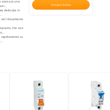
Magnetotermico
Magnetotermico
k assicura una
Compra Subito
oi...
EK
EK
nee dedicate in
2P
2P
..
16A
16A
a nel rilevamento
Curva
Curva
C
C
impianto che non
6kA
6kA
a...
to rapidamente su
...