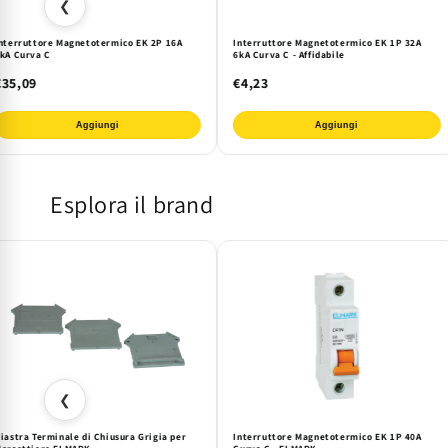
❮
nterruttore Magnetotermico EK 2P 16A
Interruttore Magnetotermico EK 1P 32A
kA Curva C
6kA Curva C - Affidabile
€35,09
€4,23
Aggiungi
Aggiungi
Esplora il brand
❮
iastra Terminale di Chiusura Grigia per
Interruttore Magnetotermico EK 1P 40A