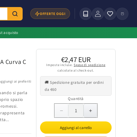
Accedi
Carrello
OFFERTE OGGI
st acquisto
Prezzo
€2,47 EUR
6A Curva C
Imposte incluse.
di
Spese di spedizione
calcolate al check-out.
listino
Aggiungi ai preferiti
🚚 Spedizione gratuita per ordini
da €60
Quando si parla
Quantità
oprio spazio
promessi.
Quantità
 rappresenta
Diminuisci
Aumenta
quantità
quantità
ta...
per
per
Aggiungi al carrello
Interruttore
Interruttore