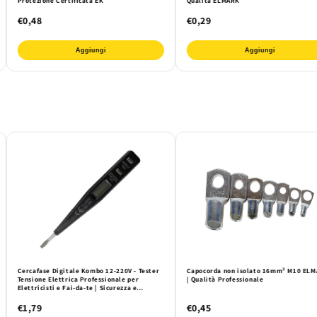
Protezione Certificata EK
Qualità ELMARK
€0,48
€0,29
Aggiungi
Aggiungi
Cercafase Digitale Kombo 12-220V - Tester
Capocorda non isolato 16mm² M10 EL
Tensione Elettrica Professionale per
| Qualità Professionale
Elettricisti e Fai-da-te | Sicurezza e
Precisione Garantite
€1,79
€0,45