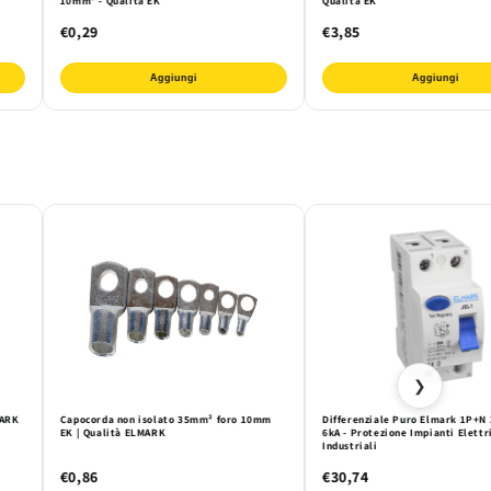
10mm² - Qualità EK
Qualità EK
€0,29
€3,85
Aggiungi
Aggiungi
❯
MARK
Capocorda non isolato 35mm² foro 10mm
Differenziale Puro Elmark 1P+N
EK | Qualità ELMARK
6kA - Protezione Impianti Elettri
Industriali
€0,86
€30,74