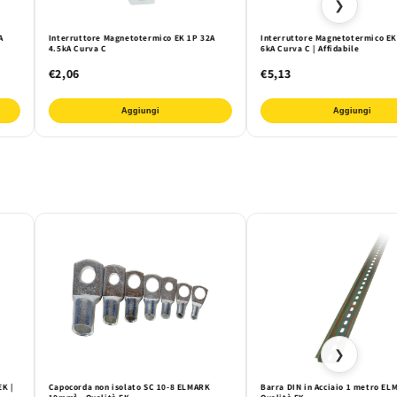
❯
A
Interruttore Magnetotermico EK 1P 32A
Interruttore Magnetotermico EK
4.5kA Curva C
6kA Curva C | Affidabile
€2,06
€5,13
Aggiungi
Aggiungi
❯
EK |
Capocorda non isolato SC 10-8 ELMARK
Barra DIN in Acciaio 1 metro EL