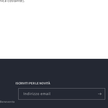
mica costante).
ISCRIVITI PER LE NOVITÀ
Indirizzo email
0 Benevento