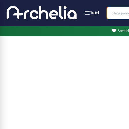
Vai
direttamente
ai contenuti
Tutti
🚚
Spediz
Passa alle
informazioni
sul prodotto