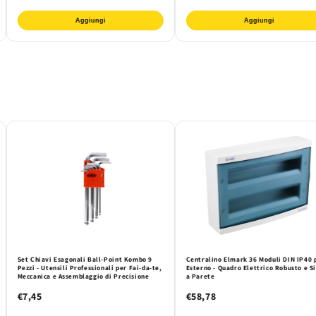
Aggiungi
Aggiungi
Set Chiavi Esagonali Ball-Point Kombo 9
Centralino Elmark 36 Moduli DIN IP40 
Pezzi - Utensili Professionali per Fai-da-te,
Esterno - Quadro Elettrico Robusto e S
Meccanica e Assemblaggio di Precisione
a Parete
€7,45
€58,78