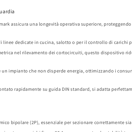
guardia
mark assicura una longevità operativa superiore, proteggendo i
i linee dedicate in cucina, salotto o per il controllo di carichi
metrica nel rilevamento dei cortocircuiti, questo dispositivo ri
 un impianto che non disperde energia, ottimizzando i consumi
ntato rapidamente su guida DIN standard, si adatta perfettamen
ico bipolare (2P), essenziale per sezionare correttamente sia l