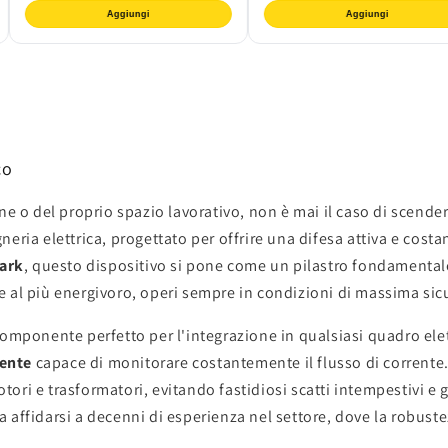
Aggiungi
Aggiungi
co
ne o del proprio spazio lavorativo, non è mai il caso di scende
eria elettrica, progettato per offrire una difesa attiva e costan
ark
, questo dispositivo si pone come un pilastro fondamentale
 al più energivoro, operi sempre in condizioni di massima sic
omponente perfetto per l'integrazione in qualsiasi quadro elet
gente
capace di monitorare costantemente il flusso di corrente
motori e trasformatori, evitando fastidiosi scatti intempestivi
a affidarsi a decenni di esperienza nel settore, dove la robust