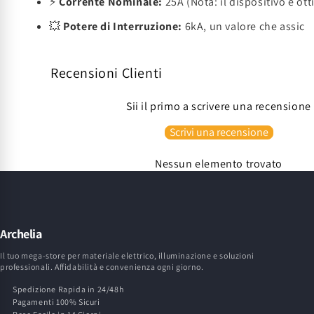
⚡
Corrente Nominale:
25A (Nota: il dispositivo è ot
💥
Potere di Interruzione:
6kA, un valore che assic
Recensioni Clienti
Sii il primo a scrivere una recensione
Scrivi una recensione
Nessun elemento trovato
Archelia
Il tuo mega-store per materiale elettrico, illuminazione e soluzioni
professionali. Affidabilità e convenienza ogni giorno.
Spedizione Rapida in 24/48h
Pagamenti 100% Sicuri