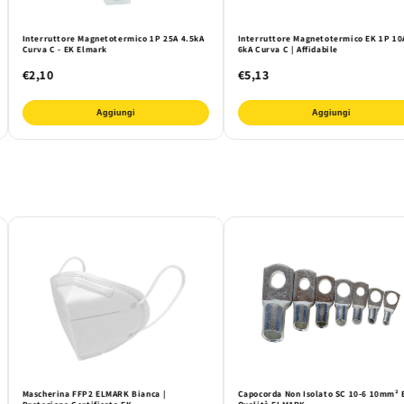
Interruttore Magnetotermico 1P 25A 4.5kA
Interruttore Magnetotermico EK 1P 10
Curva C - EK Elmark
6kA Curva C | Affidabile
€2,10
€5,13
Aggiungi
Aggiungi
Mascherina FFP2 ELMARK Bianca |
Capocorda Non Isolato SC 10-6 10mm² 