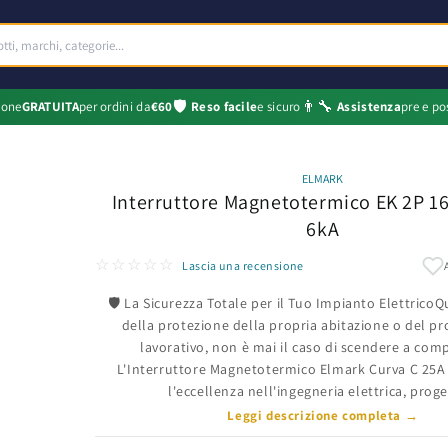
🛡️
👨‍🔧
ione
GRATUITA
per ordini da
€60
Reso facile
e sicuro
Assistenza
pre e po
ELMARK
Interruttore Magnetotermico EK 2P 1
6kA
☆☆☆☆☆
Lascia una recensione
🛡️ La Sicurezza Totale per il Tuo Impianto Elettrico
della protezione della propria abitazione o del pr
lavorativo, non è mai il caso di scendere a com
L'Interruttore Magnetotermico Elmark Curva C 25A
l'eccellenza nell'ingegneria elettrica, proget
Leggi descrizione completa →