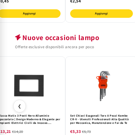
€0,45
€2,54
Aggiungi
Aggiungi
Nuove occasioni lampo
Offerte esclusive disponibili ancora per poco
❮
lacca Matix 3 Posti Nero Alluminio
Set Chiavi Esagonali Torx 8 Pezzi Kombo
pazzolato | Design Moderno & Elegante per
CR-V - Utensili Professionali Alta Qualità
mpianti Elettrici Civili da Incasso.
per Meccanica, Manutenzione e Fai da Te
ompatibile Matix, Alta Qualità.
€13,21
€5,33
€14,20
€5,73