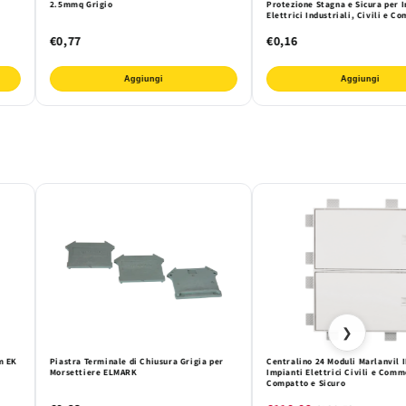
2.5mmq Grigio
Protezione Stagna e Sicura per 
Elettrici Industriali, Civili e C
€0,77
€0,16
Aggiungi
Aggiungi
❯
m EK
Piastra Terminale di Chiusura Grigia per
Centralino 24 Moduli Marlanvil 
Morsettiere ELMARK
Impianti Elettrici Civili e Comme
Compatto e Sicuro