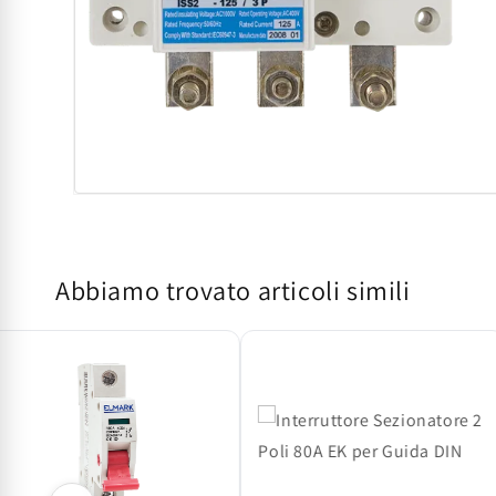
Apri
contenuti
multimediali
1
in
Abbiamo trovato articoli simili
finestra
modale