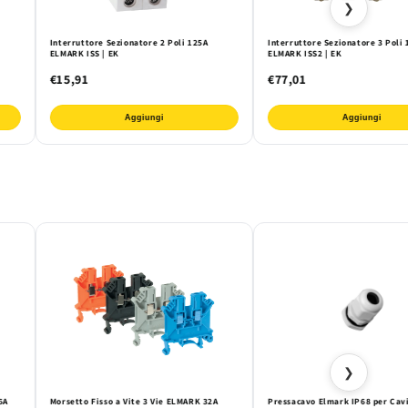
❯
Interruttore Sezionatore 2 Poli 125A
Interruttore Sezionatore 3 Poli
ELMARK ISS | EK
ELMARK ISS2 | EK
€15,91
€77,01
Aggiungi
Aggiungi
❯
6A
Morsetto Fisso a Vite 3 Vie ELMARK 32A
Pressacavo Elmark IP68 per Cav