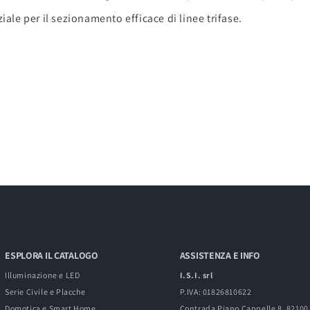
ziale per il sezionamento efficace di linee trifase.
ESPLORA IL CATALOGO
ASSISTENZA E INFO
Illuminazione e LED
I.S.I. srl
Serie Civile e Placche
P.IVA: 01826810622
Domotica e Smart Home
Contrada Piano Cappelle 8, 8210