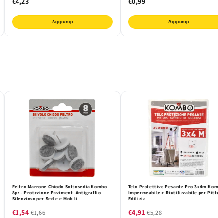
€4,23
€0,99
Aggiungi
Aggiungi
Feltro Marrone Chiodo Sottosedia Kombo
Telo Protettivo Pesante Pro 3x4m Kom
8pz - Protezione Pavimenti Antigraffio
Impermeabile e Riutilizzabile per Pitt
Silenzioso per Sedie e Mobili
Edilizia
€1,54
€4,91
€1,66
€5,28