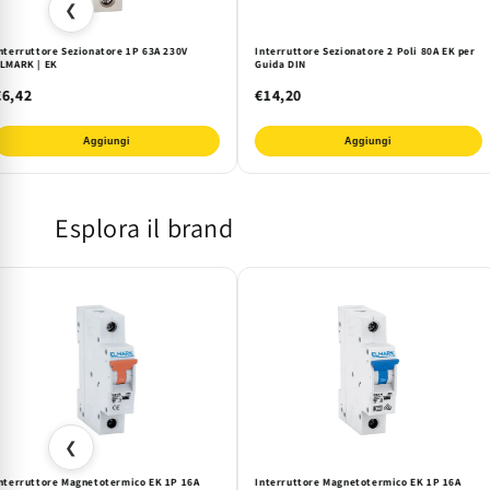
❮
nterruttore Sezionatore 1P 63A 230V
Interruttore Sezionatore 2 Poli 80A EK per
LMARK | EK
Guida DIN
€6,42
€14,20
Aggiungi
Aggiungi
Esplora il brand
❮
nterruttore Magnetotermico EK 1P 16A
Interruttore Magnetotermico EK 1P 16A