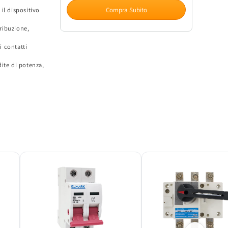
Sezionatore
Sezionatore
Compra Subito
il dispositivo
Tripolare
Tripolare
160A
160A
tribuzione,
660V
660V
ELMARK
ELMARK
i contatti
ISS2
ISS2
dite di potenza,