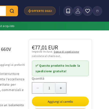
Accedi
Carrello
OFFERTE OGGI
st acquisto
Prezzo
€77,01 EUR
A 660V
di
Imposte incluse.
Spese di spedizione
calcolate al check-out.
listino
Aggiungi ai preferiti
✅ Questo prodotto include la
spedizione gratuita!
'Interruttore
Quantità
Quantità
nta l'eccellenza
ettato per
li, commerciali e
Diminuisci
Aumenta
quantità
quantità
per
per
Aggiungi al carrello
isce un isolamento
Interruttore
Interruttore