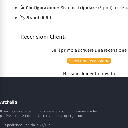
🔢
Configurazione:
Sistema
tripolare
(3 poli), essen
🏷️
Brand di Rif
Recensioni Clienti
Sii il primo a scrivere una recensione
Scrivi una recensione
Nessun elemento trovato
Archelia
Il tuo mega-store per materiale elettrico, illuminazione e soluzioni
professionali. Affidabilità e convenienza ogni giorno.
Spedizione Rapida in 24/48h