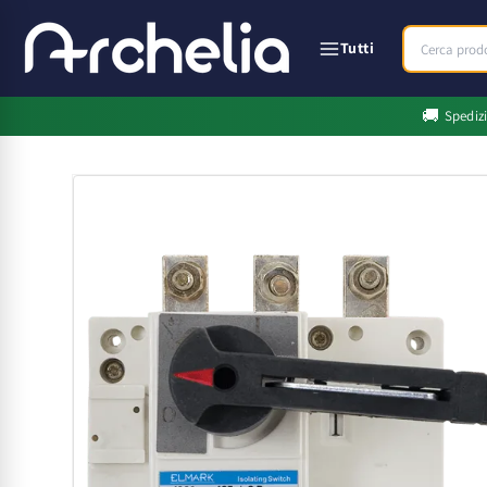
Vai
direttamente
ai contenuti
Tutti
🚚
Spediz
Passa alle
informazioni
sul prodotto