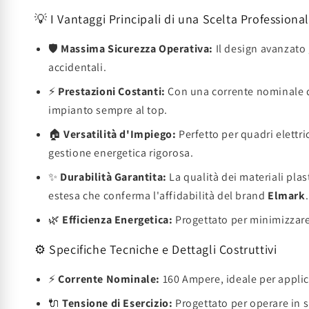
💡 I Vantaggi Principali di una Scelta Professiona
🛡️
Massima Sicurezza Operativa:
Il design avanzato g
accidentali.
⚡
Prestazioni Costanti:
Con una corrente nominale 
impianto sempre al top.
🏠
Versatilità d'Impiego:
Perfetto per quadri elettri
gestione energetica rigorosa.
✨
Durabilità Garantita:
La qualità dei materiali plas
estesa che conferma l'affidabilità del brand
Elmark
.
🌿
Efficienza Energetica:
Progettato per minimizzare 
⚙️ Specifiche Tecniche e Dettagli Costruttivi
⚡
Corrente Nominale:
160 Ampere, ideale per applic
🔌
Tensione di Esercizio:
Progettato per operare in s