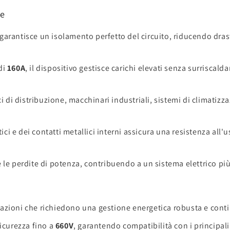
le
arantisce un isolamento perfetto del circuito, riducendo drastic
di
160A
, il dispositivo gestisce carichi elevati senza surrisca
ci di distribuzione, macchinari industriali, sistemi di climatiz
tici e dei contatti metallici interni assicura una resistenza a
le perdite di potenza, contribuendo a un sistema elettrico più
azioni che richiedono una gestione energetica robusta e cont
icurezza fino a
660V
, garantendo compatibilità con i principali