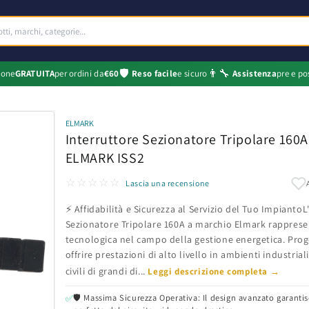
🛡️
👨‍🔧
ione
GRATUITA
per ordini da
€60
Reso facile
e sicuro
Assistenza
pre e po
ELMARK
Interruttore Sezionatore Tripolare 160
ELMARK ISS2
☆☆☆☆☆
Lascia una recensione
⚡ Affidabilità e Sicurezza al Servizio del Tuo ImpiantoL
Sezionatore Tripolare 160A a marchio Elmark rapprese
tecnologica nel campo della gestione energetica. Prog
offrire prestazioni di alto livello in ambienti industria
civili di grandi di...
Leggi descrizione completa →
🛡️ Massima Sicurezza Operativa: Il design avanzato garant
✅