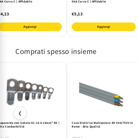
kA Curva C | Affidabile
6kA Curva C | Affidabile
€4,23
€5,13
Aggiungi
Aggiungi
Comprati spesso insieme
❮
apocorda non isolato SC 16-6 16mm² EK |
Cavo Elettrico Multipolare EK 450/750V in
lta Conducibilità
Rame - Alta Qualità