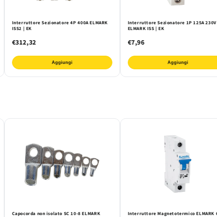
Interruttore Sezionatore 4P 400A ELMARK
Interruttore Sezionatore 1P 125A 230V
ISS2 | EK
ELMARK ISS | EK
€312,32
€7,96
Aggiungi
Aggiungi
Capocorda non isolato SC 10-8 ELMARK
Interruttore Magnetotermico ELMARK 