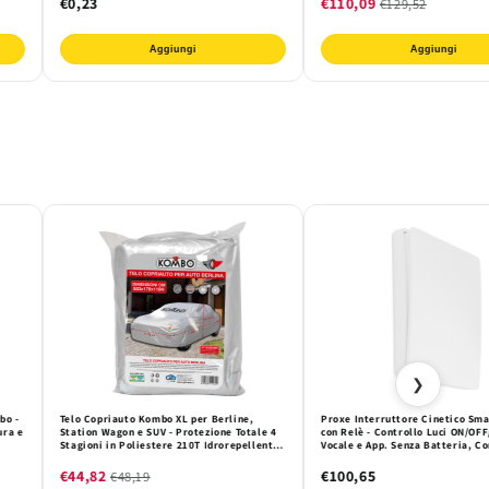
€0,23
€110,09
€129,52
Aggiungi
Aggiungi
❯
bo -
Telo Copriauto Kombo XL per Berline,
Proxe Interruttore Cinetico Sma
ura e
Station Wagon e SUV - Protezione Totale 4
con Relè - Controllo Luci ON/OF
Stagioni in Poliestere 210T Idrorepellente
Vocale e App. Senza Batteria, C
con Bande Riflettenti
Alexa/Google Home per Domotic
€44,82
€100,65
€48,19