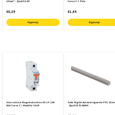
10mm² - Qualità EK
Curva C 1 Polo
€0,29
€1,44
Aggiungi
Aggiungi
Interruttore Magnetotermico EK 1P 25A
Tubo Rigido Autoestinguente PVC 25m
6kA Curva C | Modello C61R
- Qualità ELMARK