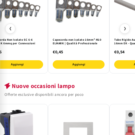
❮
❯
orda Non Isolato SC 6-6
Capocorda non isolato 16mm² M10
Tubo Rigido A
K 6mmq per Connessioni
ELMARK | Qualità Professionale
16mm EK - Qu
6
€0,45
€0,54
Aggiungi
Aggiungi
Nuove occasioni lampo
Offerte esclusive disponibili ancora per poco