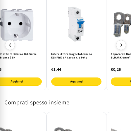
❮
❯
Elettrica Schuko 16A Serie
Interruttore Magnetotermico
Capocorda Non 
Bianca | EK
ELMARK 6A Curva C 1 Polo
ELMARK 6mm² -
5
€1,44
€0,26
Aggiungi
Aggiungi
Comprati spesso insieme