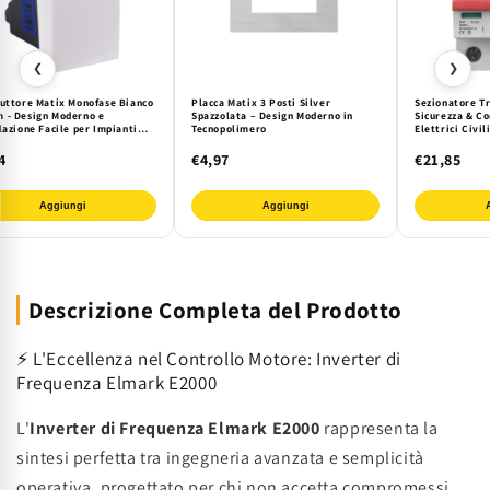
❮
❯
ruttore Matix Monofase Bianco
Placca Matix 3 Posti Silver
Sezionatore Tr
 - Design Moderno e
Spazzolata – Design Moderno in
Sicurezza & Co
lazione Facile per Impianti
Tecnopolimero
Elettrici Civil
ici Civili 250V
Montaggio Gui
4
€4,97
€21,85
Aggiungi
Aggiungi
Descrizione Completa del Prodotto
⚡ L'Eccellenza nel Controllo Motore: Inverter di
Frequenza Elmark E2000
L'
Inverter di Frequenza Elmark E2000
rappresenta la
sintesi perfetta tra ingegneria avanzata e semplicità
operativa, progettato per chi non accetta compromessi