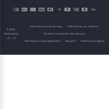
Metodi
di
pagamento
Informativa sulla privacy
Informativa sui rimborsi
© 2026,
Powered by
Termini e condizioni del servizio
I.S.I. srl
Informativa sulle spedizioni
Recapiti
Informativa legale