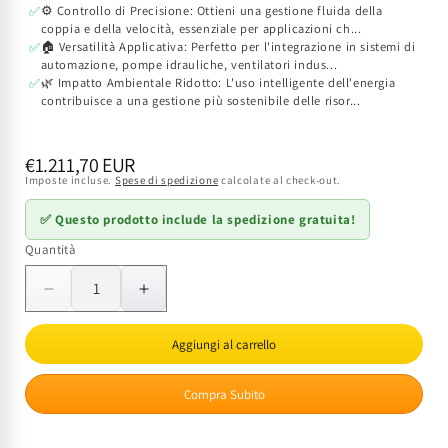
⚙️ Controllo di Precisione: Ottieni una gestione fluida della
✅
coppia e della velocità, essenziale per applicazioni ch...
🏠 Versatilità Applicativa: Perfetto per l'integrazione in sistemi di
✅
automazione, pompe idrauliche, ventilatori indus...
🌿 Impatto Ambientale Ridotto: L'uso intelligente dell'energia
✅
contribuisce a una gestione più sostenibile delle risor...
Prezzo
€1.211,70 EUR
Imposte incluse.
Spese di spedizione
calcolate al check-out.
di
listino
✅ Questo prodotto include la spedizione gratuita!
Quantità
Quantità
Diminuisci
Aumenta
quantità
quantità
per
per
Aggiungi al carrello
Inverter
Inverter
Elmark
Elmark
Compra Subito
E2000
E2000
3.0kW
3.0kW
400V:
400V: