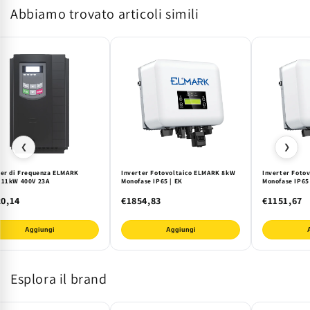
Abbiamo trovato articoli simili
Efficienza
Efficienza
e
e
Controllo
Controllo
❮
❯
ter di Frequenza ELMARK
Inverter Fotovoltaico ELMARK 8kW
Inverter Foto
 11kW 400V 23A
Monofase IP65 | EK
Monofase IP65
0,14
€1854,83
€1151,67
Aggiungi
Aggiungi
Esplora il brand