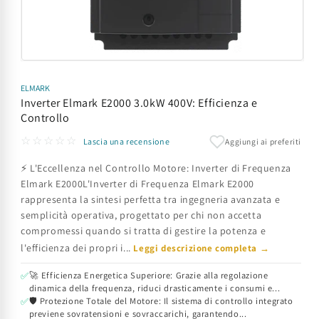
Apri
contenuti
multimediali
ELMARK
1
Inverter Elmark E2000 3.0kW 400V: Efficienza e
in
Controllo
finestra
modale
☆☆☆☆☆
Aggiungi ai preferiti
Lascia una recensione
⚡ L'Eccellenza nel Controllo Motore: Inverter di Frequenza
Elmark E2000L'Inverter di Frequenza Elmark E2000
rappresenta la sintesi perfetta tra ingegneria avanzata e
semplicità operativa, progettato per chi non accetta
compromessi quando si tratta di gestire la potenza e
l'efficienza dei propri i...
Leggi descrizione completa →
🚀 Efficienza Energetica Superiore: Grazie alla regolazione
✅
dinamica della frequenza, riduci drasticamente i consumi e...
🛡️ Protezione Totale del Motore: Il sistema di controllo integrato
✅
previene sovratensioni e sovraccarichi, garantendo...