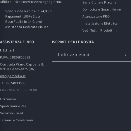
Affidabilità e convenienza ogni giorno.
Serie Civile e Placche
Domotica e Smart Home
Spedizione Rapida in 24/48h
Pagamenti 100% Sicuri
Attrezzature PRO
Reso Facile in 14 Giorni
Installazione Elettrica
Assistenza Dedicata via Mail
Vedi Tutti i Prodotti →
ASSISTENZA E INFO
ISCRIVITI PER LE NOVITÀ
I.S.I. srl
Indirizzo email
P.IVA: 01826810622
Contrada Piano Cappelle 8,
82100 Benevento (BN)
info@archelia.it
Tel: 0824833535
Lun - Ven: 09:00 - 18:00
Chi Siamo
Spedizioni e Resi
Servizio Clienti
Termini e Condizioni