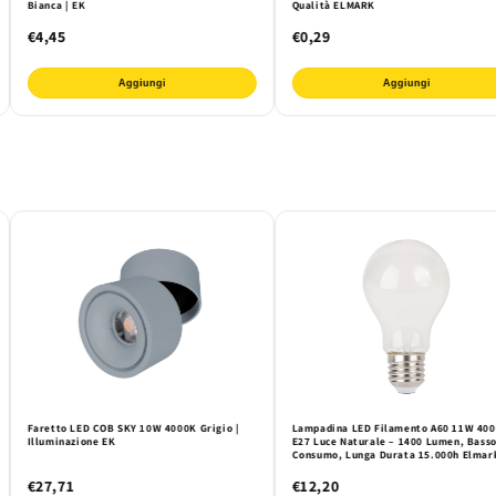
Bianca | EK
Qualità ELMARK
€4,45
€0,29
Aggiungi
Aggiungi
Faretto LED COB SKY 10W 4000K Grigio |
Lampadina LED Filamento A60 11W 40
Illuminazione EK
E27 Luce Naturale – 1400 Lumen, Bass
Consumo, Lunga Durata 15.000h Elmar
€27,71
€12,20