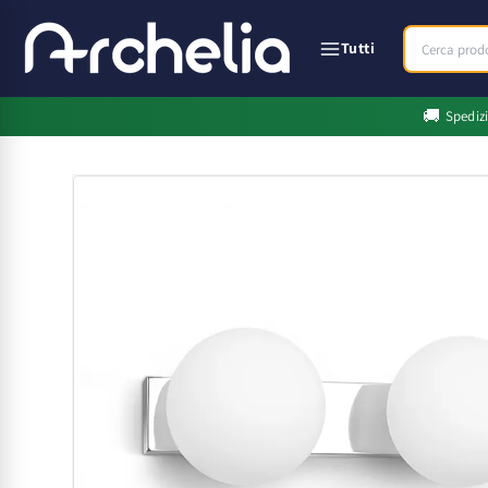
Vai
direttamente
ai contenuti
Tutti
🚚
Spediz
Passa alle
informazioni
sul prodotto