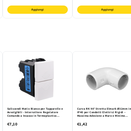
Aggiungi
Aggiungi
Saliscendi Matix Bianco per Tapparelle e
Curva RK 90° Stretta Elmark Ø32mm i
Avvolgibili - Interruttore Regolatore
IP40 per Condotti Elettrici Rigidi –
Comando a Incasso in Termoplastico
Massima Adesione a Muro e Minimo
Resistente - Serie Matix Mapam
Ingombro per Installazioni Professiona
€7,10
€1,42