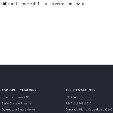
dabile
resistente e diffusore in vetro temperato.
ESPLORA IL CATALOGO
ASSISTENZA E INFO
Illuminazione e LED
I.S.I. srl
Serie Civile e Placche
P.IVA: 01826810622
Domotica e Smart Home
Contrada Piano Cappelle 8, 8210