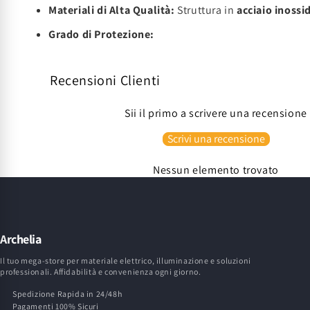
Materiali di Alta Qualità:
Struttura in
acciaio inossi
Grado di Protezione:
Recensioni Clienti
Sii il primo a scrivere una recensione
Scrivi una recensione
Nessun elemento trovato
Archelia
Il tuo mega-store per materiale elettrico, illuminazione e soluzioni
professionali. Affidabilità e convenienza ogni giorno.
Spedizione Rapida in 24/48h
Pagamenti 100% Sicuri