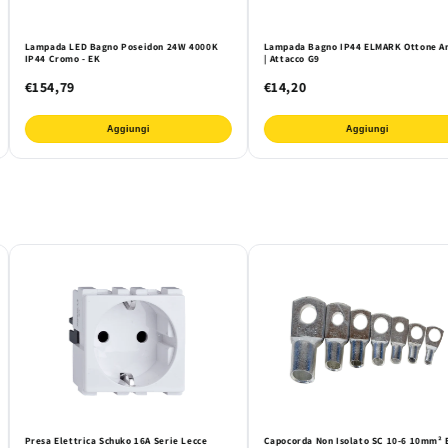
Lampada LED Bagno Poseidon 24W 4000K
Lampada Bagno IP44 ELMARK Ottone An
IP44 Cromo - EK
| Attacco G9
€154,79
€14,20
Aggiungi
Aggiungi
Presa Elettrica Schuko 16A Serie Lecce
Capocorda Non Isolato SC 10-6 10mm² 