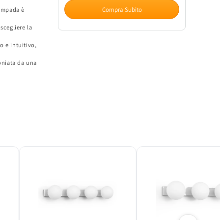
Bagno
Bagno
Compra Subito
lampada è
Doria
Doria
2xG9
2xG9
scegliere la
Cromo
Cromo
IP44
IP44
o e intuitivo,
|
|
moniata da una
Design
Design
Elegante
Elegante
EK
EK