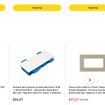
Aggiungi
Aggiungi
❯
n PVC
Scatola Derivazione Incasso Marlanvil IP40
Placca Vetro Matix 4 Posti Cham
- L392xH152xW70 - Resistente Glow Wire
Design Elegante, Finitura Lucida
850° per Impianti Elettrici Sicuri e Ordinati
Resistenza per Impianti Civili M
li
€24,27
€17,17
€18,46