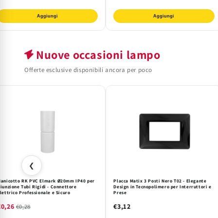
Aggiungi
Aggiungi
Nuove occasioni lampo
Offerte esclusive disponibili ancora per poco
❮
anicotto RK PVC Elmark Ø20mm IP40 per
Placca Matix 3 Posti Nero T02 - Elegante
iunzione Tubi Rigidi - Connettore
Design in Tecnopolimero per Interruttori e
lettrico Professionale e Sicuro
Prese
€0,26
€3,12
€0,28