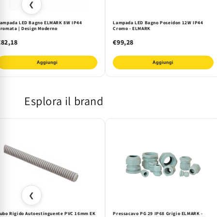
❮
ampada LED Bagno ELMARK 8W IP44
Lampada LED Bagno Poseidon 12W IP44
romata | Design Moderno
Cromo - ELMARK
€82,18
€99,28
Aggiungi
Aggiungi
Esplora il brand
❮
ubo Rigido Autoestinguente PVC 16mm EK
Pressacavo PG 29 IP68 Grigio ELMARK -