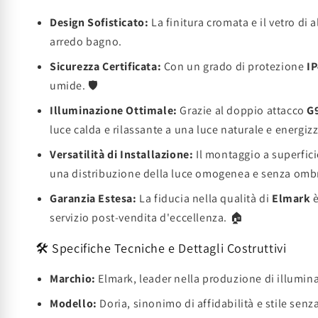
Design Sofisticato:
La finitura cromata e il vetro di
arredo bagno.
Sicurezza Certificata:
Con un grado di protezione
I
umide. 🛡️
Illuminazione Ottimale:
Grazie al doppio attacco
G
luce calda e rilassante a una luce naturale e energiz
Versatilità di Installazione:
Il montaggio a superfici
una distribuzione della luce omogenea e senza ombr
Garanzia Estesa:
La fiducia nella qualità di
Elmark
è
servizio post-vendita d'eccellenza. 🏠
🛠️ Specifiche Tecniche e Dettagli Costruttivi
Marchio:
Elmark, leader nella produzione di illumin
Modello:
Doria, sinonimo di affidabilità e stile sen