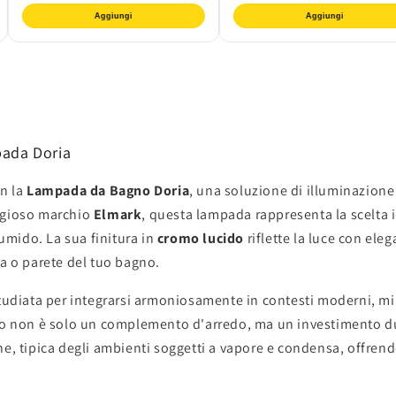
Aggiungi
Aggiungi
pada Doria
on la
Lampada da Bagno Doria
, una soluzione di illuminazio
stigioso marchio
Elmark
, questa lampada rappresenta la scelta 
 umido. La sua finitura in
cromo lucido
riflette la luce con el
ra o parete del tuo bagno.
udiata per integrarsi armoniosamente in contesti moderni, minim
o non è solo un complemento d'arredo, ma un investimento dur
e, tipica degli ambienti soggetti a vapore e condensa, offrendot