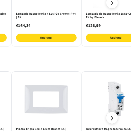
❯
tico
Lampada Bagno Doria 4 Luci G9 Cromo IP44
Lampada da Bagno Doria 3xG9 C
| EK
EK by Elmark
€164,34
€126,99
Aggiungi
Aggiungi
❯
EK |
Placca Tripla Serie Lecce Bianca EK |
Interruttore Magnetotermico EK