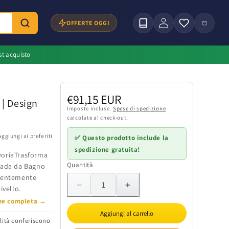
Accedi
Carrello
OFFERTE OGGI
st acquisto
Prezzo
€91,15 EUR
| Design
di
Imposte incluse.
Spese di spedizione
calcolate al check-out.
listino
Aggiungi ai preferiti
✅ Questo prodotto include la
spedizione gratuita!
DoriaTrasforma
Quantità
Quantità
mpada da Bagno
pientemente
ivello.
Diminuisci
Aumenta
quantità
quantità
one completa →
per
per
Aggiungi al carrello
alità conferiscono
Lampada
Lampada