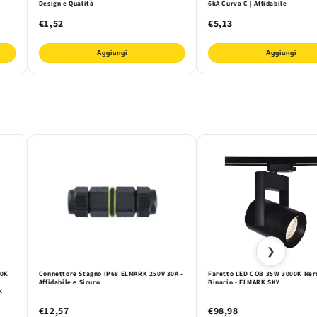
Design e Qualità
6kA Curva C | Affidabile
€1,52
€5,13
Aggiungi
Aggiungi
❯
00K
Connettore Stagno IP68 ELMARK 250V 30A -
Faretto LED COB 35W 3000K Ner
o
Affidabile e Sicuro
Binario - ELMARK SKY
k
€12,57
€98,98