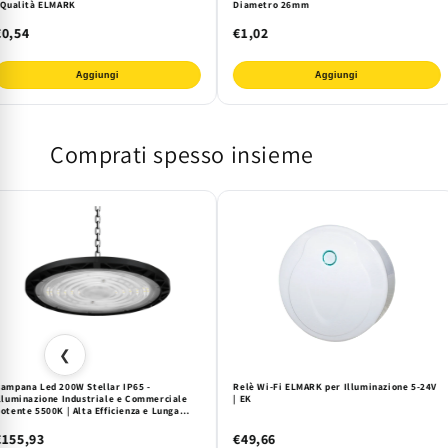
 Qualità ELMARK
Diametro 26mm
€0,54
€1,02
Aggiungi
Aggiungi
Comprati spesso insieme
❮
ampana Led 200W Stellar IP65 -
Relè Wi-Fi ELMARK per Illuminazione 5-24V
lluminazione Industriale e Commerciale
| EK
otente 5500K | Alta Efficienza e Lunga
urata
€155,93
€49,66