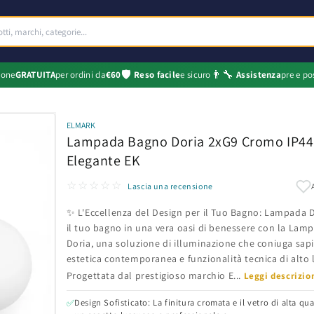
🛡️
👨‍🔧
ione
GRATUITA
per ordini da
€60
Reso facile
e sicuro
Assistenza
pre e po
ELMARK
Lampada Bagno Doria 2xG9 Cromo IP44 
Elegante EK
☆☆☆☆☆
Lascia una recensione
✨ L'Eccellenza del Design per il Tuo Bagno: Lampada 
il tuo bagno in una vera oasi di benessere con la La
Doria, una soluzione di illuminazione che coniuga sa
estetica contemporanea e funzionalità tecnica di alto l
Progettata dal prestigioso marchio E...
Leggi descrizi
Design Sofisticato: La finitura cromata e il vetro di alta qu
✅