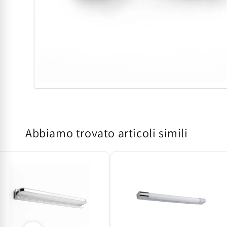
Apri
contenuti
multimediali
1
in
Abbiamo trovato articoli simili
finestra
modale