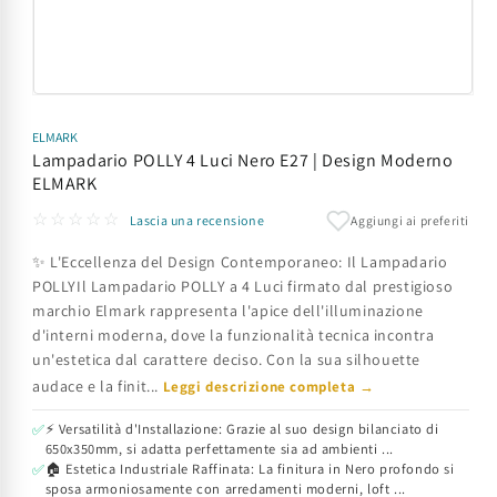
Apri
contenuti
multimediali
ELMARK
1
Lampadario POLLY 4 Luci Nero E27 | Design Moderno
in
ELMARK
finestra
modale
☆☆☆☆☆
Aggiungi ai preferiti
Lascia una recensione
✨ L'Eccellenza del Design Contemporaneo: Il Lampadario
POLLYIl Lampadario POLLY a 4 Luci firmato dal prestigioso
marchio Elmark rappresenta l'apice dell'illuminazione
d'interni moderna, dove la funzionalità tecnica incontra
un'estetica dal carattere deciso. Con la sua silhouette
audace e la finit...
Leggi descrizione completa →
⚡ Versatilità d'Installazione: Grazie al suo design bilanciato di
✅
650x350mm, si adatta perfettamente sia ad ambienti ...
🏠 Estetica Industriale Raffinata: La finitura in Nero profondo si
✅
sposa armoniosamente con arredamenti moderni, loft ...