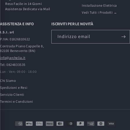
Reso Facile in 14 Giorni
Installazione Elettrica
Assistenza Dedicata via Mail
Vedi Tutti i Prodotti →
ASSISTENZA E INFO
ISCRIVITI PER LE NOVITÀ
I.S.I. srl
Indirizzo email
P.IVA: 01826810622
Contrada Piano Cappelle 8,
82100 Benevento (BN)
info@archelia.it
Tel: 0824833535
Lun - Ven: 09:00 - 18:00
Chi Siamo
Spedizioni e Resi
Servizio Clienti
Termini e Condizioni
Metodi
di