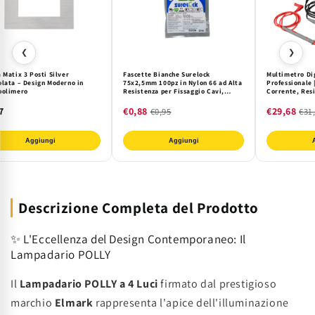
❮
❯
 Matix 3 Posti Silver
Fascette Bianche Surelock
Multimetro Di
olata – Design Moderno in
75x2,5mm 100pz in Nylon 66 ad Alta
Professionale 
polimero
Resistenza per Fissaggio Cavi,
Corrente, Resi
Organizzazione e Cablaggi Elettrici
Strumento Elet
e Industriali
Industria
7
€0,88
€29,68
€0,95
€31
Aggiungi
Aggiungi
Descrizione Completa del Prodotto
✨ L'Eccellenza del Design Contemporaneo: Il
Lampadario POLLY
Il
Lampadario POLLY a 4 Luci
firmato dal prestigioso
marchio
Elmark
rappresenta l'apice dell'illuminazione