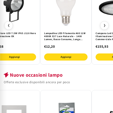
❮
❯
ttore LED 7.5W IP65 J118 Nero
Lampadina LED Filamento A60 11W
Campana Led 2
minazione EK
4000K E27 Luce Naturale – 1400
Illuminazione 
Lumen, Basso Consumo, Lunga
Commerciale P
Durata 15.000h Elmark
Efficienza e L
68
€12,20
€155,93
Aggiungi
Aggiungi
Nuove occasioni lampo
Offerte esclusive disponibili ancora per poco