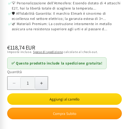
💡 Personalizzazione dell'Atmosfera: Essendo dotato di 4 attacchi
✅
E27, hai la libertà totale di scegliere la temperatu...
🛡️ Affidabilità Garantita: Il marchio Elmark è sinonimo di
✅
eccellenza nel settore elettrico; la garanzia estesa di 3+...
🌿 Materiali Premium: La costruzione interamente in metallo
✅
assicura una resistenza superiore agli urti e al passare d...
Prezzo
€118,74 EUR
Imposte incluse.
Spese di spedizione
calcolate al check-out.
di
listino
✅ Questo prodotto include la spedizione gratuita!
Quantità
Quantità
Diminuisci
Aumenta
quantità
quantità
per
per
Aggiungi al carrello
Lampadario
Lampadario
POLLY
POLLY
Compra Subito
4
4
Luci
Luci
Nero
Nero