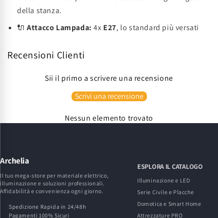
della stanza.
🔌
Attacco Lampada:
4x
E27
, lo standard più versati
Recensioni Clienti
Sii il primo a scrivere una recensione
Scrivi una recensione
Nessun elemento trovato
Archelia
ESPLORA IL CATALOGO
Il tuo mega-store per materiale elettrico,
Illuminazione e LED
illuminazione e soluzioni professionali.
Affidabilità e convenienza ogni giorno.
Serie Civile e Placche
Domotica e Smart Home
Spedizione Rapida in 24/48h
Pagamenti 100% Sicuri
Attrezzature PRO