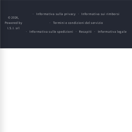
pagamento
Informativa sulla privacy
Informativa sui rimborsi
© 2026,
Powered by
Termini e condizioni del servizio
I.S.I. srl
Informativa sulle spedizioni
Recapiti
Informativa legale