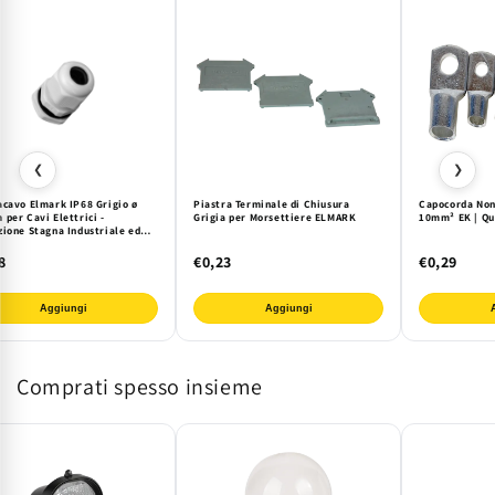
❮
❯
acavo Elmark IP68 Grigio ø
Piastra Terminale di Chiusura
Capocorda Non
per Cavi Elettrici -
Grigia per Morsettiere ELMARK
10mm² EK | Qu
zione Stagna Industriale ed
na
8
€0,23
€0,29
Aggiungi
Aggiungi
Comprati spesso insieme