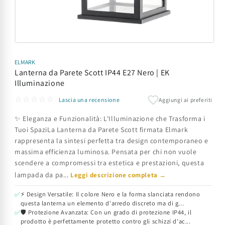
Apri
contenuti
multimediali
ELMARK
1
Lanterna da Parete Scott IP44 E27 Nero | EK
in
Illuminazione
finestra
modale
☆☆☆☆☆
Aggiungi ai preferiti
Lascia una recensione
✨ Eleganza e Funzionalità: L'Illuminazione che Trasforma i
Tuoi SpaziLa Lanterna da Parete Scott firmata Elmark
rappresenta la sintesi perfetta tra design contemporaneo e
massima efficienza luminosa. Pensata per chi non vuole
scendere a compromessi tra estetica e prestazioni, questa
lampada da pa...
Leggi descrizione completa →
⚡ Design Versatile: Il colore Nero e la forma slanciata rendono
✅
questa lanterna un elemento d'arredo discreto ma di g...
🛡️ Protezione Avanzata: Con un grado di protezione IP44, il
✅
prodotto è perfettamente protetto contro gli schizzi d'ac...