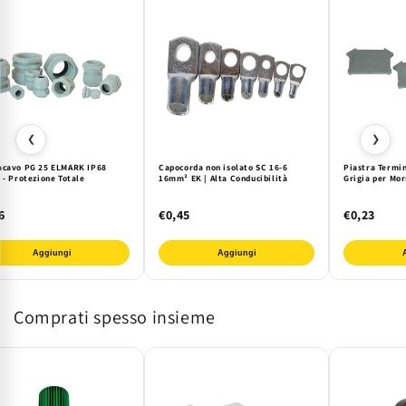
❮
❯
acavo PG 25 ELMARK IP68
Capocorda non isolato SC 16-6
Piastra Termin
 - Protezione Totale
16mm² EK | Alta Conducibilità
Grigia per Mo
6
€0,45
€0,23
Aggiungi
Aggiungi
Comprati spesso insieme