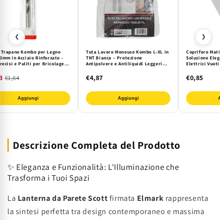
❮
❯
 Trapano Kombo per Legno
Tuta Lavoro Monouso Kombo L-XL in
Copriforo Mat
0mm in Acciaio Rinforzato -
TNT Bianca – Protezione
Soluzione Eleg
recisi e Puliti per Bricolage e
Antipolvere e Antiliquidi Leggeri
Elettrici Vuoti
nameria Professionale
per Sicurezza e Comfort
Finitura Lucid
3
€4,87
€0,85
€1,64
Aggiungi
Aggiungi
Descrizione Completa del Prodotto
✨ Eleganza e Funzionalità: L'Illuminazione che
Trasforma i Tuoi Spazi
La
Lanterna da Parete Scott
firmata
Elmark
rappresenta
la sintesi perfetta tra design contemporaneo e massima