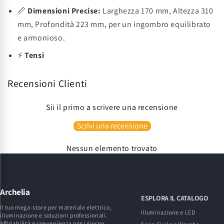
📏
Dimensioni Precise:
Larghezza 170 mm, Altezza 310
mm, Profondità 223 mm, per un ingombro equilibrato
e armonioso.
⚡
Tensi
Recensioni Clienti
Sii il primo a scrivere una recensione
Scrivi una recensione
Nessun elemento trovato
Archelia
ESPLORA IL CATALOGO
Il tuo mega-store per materiale elettrico,
Illuminazione e LED
illuminazione e soluzioni professionali.
Affidabilità e convenienza ogni giorno.