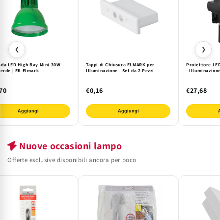
❮
❯
da LED High Bay Mini 30W
Tappi di Chiusura ELMARK per
Proiettore LE
Verde | EK Elmark
Illuminazione - Set da 2 Pezzi
- Illuminazion
70
€0,16
€27,68
Aggiungi
Aggiungi
Nuove occasioni lampo
Offerte esclusive disponibili ancora per poco