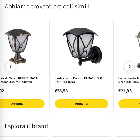
Abbiamo trovato articoli simili
E27
E27
Nero
Nero
|
|
EK
EK
Illuminazione
Illuminazione
❮
❯
rna da Terra NICK ELMARK
Lanterna da Parete ELMARK NICK
Lanterna da Te
Ottone Antico H240mm
E27 IP44 Nera
Nero H415mm |
02
€28,53
€21,93
Aggiungi
Aggiungi
Esplora il brand