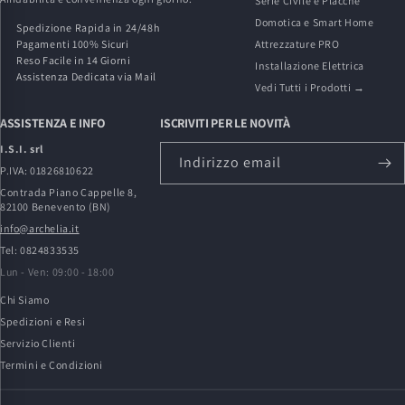
Serie Civile e Placche
Domotica e Smart Home
Spedizione Rapida in 24/48h
Pagamenti 100% Sicuri
Attrezzature PRO
Reso Facile in 14 Giorni
Installazione Elettrica
Assistenza Dedicata via Mail
Vedi Tutti i Prodotti →
ASSISTENZA E INFO
ISCRIVITI PER LE NOVITÀ
I.S.I. srl
Indirizzo email
P.IVA: 01826810622
Contrada Piano Cappelle 8,
82100 Benevento (BN)
info@archelia.it
Tel: 0824833535
Lun - Ven: 09:00 - 18:00
Chi Siamo
Spedizioni e Resi
Servizio Clienti
Termini e Condizioni