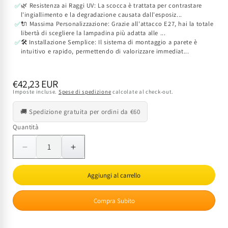
🌿 Resistenza ai Raggi UV: La scocca è trattata per contrastare
✅
l'ingiallimento e la degradazione causata dall'esposiz...
🔌 Massima Personalizzazione: Grazie all'attacco E27, hai la totale
✅
libertà di scegliere la lampadina più adatta alle ...
🛠️ Installazione Semplice: Il sistema di montaggio a parete è
✅
intuitivo e rapido, permettendo di valorizzare immediat...
Prezzo
€42,23 EUR
Imposte incluse.
Spese di spedizione
calcolate al check-out.
di
listino
🚚 Spedizione gratuita per ordini da €60
Quantità
Quantità
Diminuisci
Aumenta
quantità
quantità
per
per
Aggiungi al carrello
Lanterna
Lanterna
da
da
Compra Subito
Parete
Parete
Scott
Scott
IP44
IP44