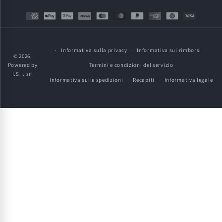
Metodi
di
pagamento
Informativa sulla privacy
Informativa sui rimborsi
© 2026,
Powered by
Termini e condizioni del servizio
I.S.I. srl
Informativa sulle spedizioni
Recapiti
Informativa legale