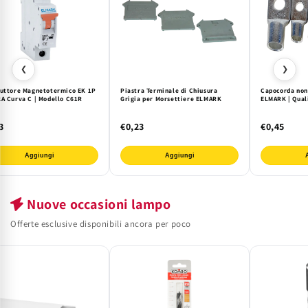
❮
❯
ruttore Magnetotermico EK 1P
Piastra Terminale di Chiusura
Capocorda non
kA Curva C | Modello C61R
Grigia per Morsettiere ELMARK
ELMARK | Qual
3
€0,23
€0,45
Aggiungi
Aggiungi
Nuove occasioni lampo
Offerte esclusive disponibili ancora per poco