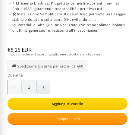
⚡ Efficienza Elettrica: Progettato per gestire correnti nominali
✅
fino a 108A, garantendo una stabilità operativa cost...
🛠️ Installazione Semplificata: Il design fisso permette un fissaggio
✅
stabile e duraturo sulla barra DIN, evitando all...
🌿 Materiali di Alta Qualità: Realizzato con tecnopolimeri isolanti
✅
di ultima generazione, resistenti all'invecchiamen...
Prezzo
€8,25 EUR
Imposte incluse.
Spese di spedizione
calcolate al check-out.
di
listino
🚚 Spedizione gratuita per ordini da €60
Quantità
Quantità
Diminuisci
Aumenta
quantità
quantità
per
per
Aggiungi al carrello
Morsetto
Morsetto
di
di
Compra Subito
Terra
Terra
Fisso
Fisso
16
16