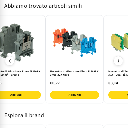
Abbiamo trovato articoli simili
mm&#178;
mm&#178;
ELMARK
ELMARK
Giallo/Verde
Giallo/Verde
❮
❯
tto di Giunzione Fisso ELMARK
Morsetto di Giunzione Fisso ELMARK
Morsetto di T
35mm² - Grigio
3 Vie 32A Nero
37A - Qualità
6
€0,77
€3,14
Aggiungi
Aggiungi
Esplora il brand