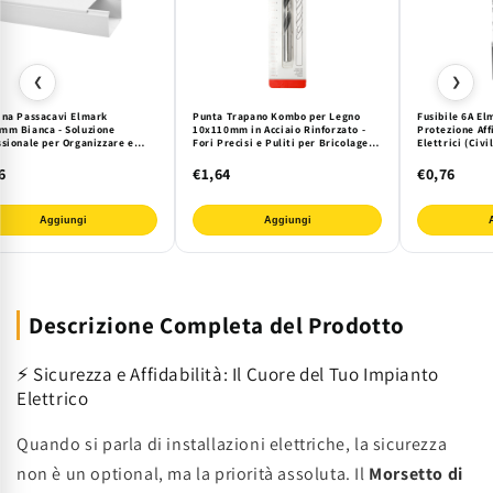
❮
❯
ina Passacavi Elmark
Punta Trapano Kombo per Legno
Fusibile 6A El
mm Bianca - Soluzione
10x110mm in Acciaio Rinforzato -
Protezione Aff
ssionale per Organizzare e
Fori Precisi e Puliti per Bricolage e
Elettrici (Civil
gere Cavi Elettrici e di Rete
Falegnameria Professionale
Elettronici) da
a e Ufficio
Sovraccarichi.
6
€1,64
€0,76
e Durata.
Aggiungi
Aggiungi
Descrizione Completa del Prodotto
⚡ Sicurezza e Affidabilità: Il Cuore del Tuo Impianto
Elettrico
Quando si parla di installazioni elettriche, la sicurezza
non è un optional, ma la priorità assoluta. Il
Morsetto di