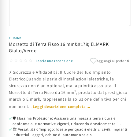
Apri
contenuti
multimediali
ELMARK
1
Morsetto di Terra Fisso 16 mm&#178; ELMARK
in
Giallo/Verde
finestra
modale
☆☆☆☆☆
Aggiungi ai preferiti
Lascia una recensione
⚡ Sicurezza e Affidabilità: Il Cuore del Tuo Impianto
ElettricoQuando si parla di installazioni elettriche, la
sicurezza non è un optional, ma la priorità assoluta. Il
Morsetto di Terra Fisso da 16 mm², prodotto dal prestigioso
marchio Elmark, rappresenta la soluzione definitiva per chi
non accet...
Leggi descrizione completa →
🛡️ Massima Protezione: Assicura una messa a terra sicura e
✅
conforme alle normative vigenti, riducendo drasticamente i...
🏗️ Versatilità d'Impiego: Ideale per quadri elettrici civili, impianti
✅
industriali leggeri, cabine di automazione e s...