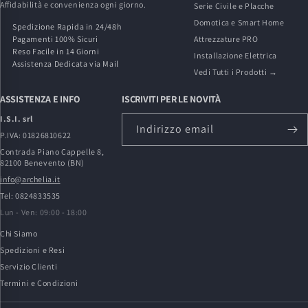
Affidabilità e convenienza ogni giorno.
Serie Civile e Placche
Domotica e Smart Home
Spedizione Rapida in 24/48h
Pagamenti 100% Sicuri
Attrezzature PRO
Reso Facile in 14 Giorni
Installazione Elettrica
Assistenza Dedicata via Mail
Vedi Tutti i Prodotti →
ASSISTENZA E INFO
ISCRIVITI PER LE NOVITÀ
I.S.I. srl
Indirizzo email
P.IVA: 01826810622
Contrada Piano Cappelle 8,
82100 Benevento (BN)
info@archelia.it
Tel: 0824833535
Lun - Ven: 09:00 - 18:00
Chi Siamo
Spedizioni e Resi
Servizio Clienti
Termini e Condizioni