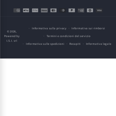
Metodi
di
pagamento
Informativa sulla privacy
Informativa sui rimborsi
© 2026,
Powered by
Termini e condizioni del servizio
I.S.I. srl
Informativa sulle spedizioni
Recapiti
Informativa legale