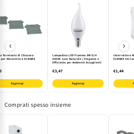
❮
❯
ra Terminale di Chiusura
Lampadina LED Fiamma 6W E14
Interruttore 
a per Morsettiere ELMARK
4000K Luce Naturale | Elegante e
ELMARK 6A Cur
Efficiente per Ambienti Accoglienti
3
€3,47
€1,44
Aggiungi
Aggiungi
Comprati spesso insieme