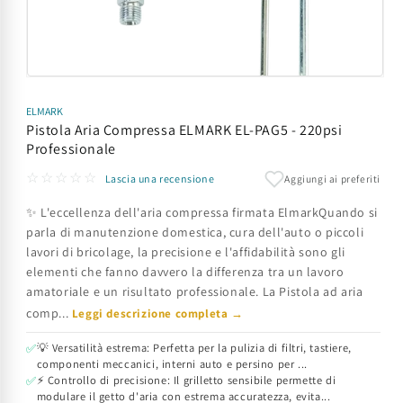
Apri
contenuti
multimediali
ELMARK
1
Pistola Aria Compressa ELMARK EL-PAG5 - 220psi
in
Professionale
finestra
modale
☆☆☆☆☆
Aggiungi ai preferiti
Lascia una recensione
✨ L'eccellenza dell'aria compressa firmata ElmarkQuando si
parla di manutenzione domestica, cura dell'auto o piccoli
lavori di bricolage, la precisione e l'affidabilità sono gli
elementi che fanno davvero la differenza tra un lavoro
amatoriale e un risultato professionale. La Pistola ad aria
comp...
Leggi descrizione completa →
💡 Versatilità estrema: Perfetta per la pulizia di filtri, tastiere,
✅
componenti meccanici, interni auto e persino per ...
⚡ Controllo di precisione: Il grilletto sensibile permette di
✅
modulare il getto d'aria con estrema accuratezza, evita...