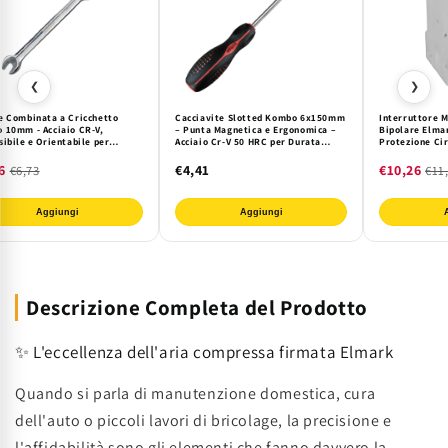
❮
❯
e Combinata a Cricchetto
Cacciavite Slotted Kombo 6x150mm
Interruttore 
 10mm - Acciaio CR-V,
– Punta Magnetica e Ergonomica –
Bipolare Elma
ibile e Orientabile per
Acciaio Cr-V 50 HRC per Durata
Protezione Cir
na e Fai da Te
Superiore
Sovraccarichi e
Ideale per Impi
6
€4,41
€10,26
€6,73
€11
Industriali
Aggiungi
Aggiungi
Descrizione Completa del Prodotto
✨ L'eccellenza dell'aria compressa firmata Elmark
Quando si parla di manutenzione domestica, cura
dell'auto o piccoli lavori di bricolage, la precisione e
l'affidabilità sono gli elementi che fanno davvero la