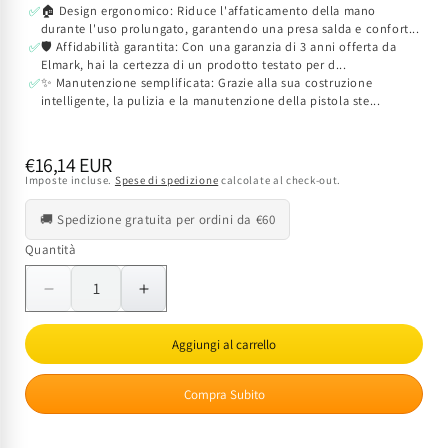
🏠 Design ergonomico: Riduce l'affaticamento della mano
✅
durante l'uso prolungato, garantendo una presa salda e confort...
🛡️ Affidabilità garantita: Con una garanzia di 3 anni offerta da
✅
Elmark, hai la certezza di un prodotto testato per d...
✨ Manutenzione semplificata: Grazie alla sua costruzione
✅
intelligente, la pulizia e la manutenzione della pistola ste...
Prezzo
€16,14 EUR
Imposte incluse.
Spese di spedizione
calcolate al check-out.
di
listino
🚚 Spedizione gratuita per ordini da €60
Quantità
Quantità
Diminuisci
Aumenta
quantità
quantità
per
per
Aggiungi al carrello
Pistola
Pistola
Aria
Aria
Compra Subito
Compressa
Compressa
ELMARK
ELMARK
EL-
EL-