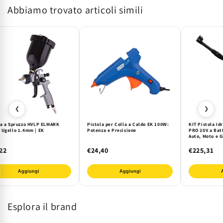
Abbiamo trovato articoli simili
PAG5
PAG5
-
-
220psi
220psi
Professionale
Professionale
❮
❯
la a Spruzzo HVLP ELMARK
Pistola per Colla a Caldo EK 100W:
KIT Pistola Id
 Ugello 1.4mm | EK
Potenza e Precisione
PRO 20V a Batt
Auto, Moto e G
Cordless Poten
22
€24,40
€225,31
Aggiungi
Aggiungi
Esplora il brand