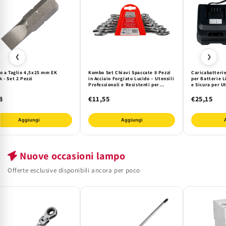
❮
❯
to a Taglio 4,5x25 mm EK
Kombo Set Chiavi Spaccate 8 Pezzi
Caricabatteri
 - Set 2 Pezzi
in Acciaio Forgiato Lucido – Utensili
per Batterie L
Professionali e Resistenti per
e Sicura per U
Meccanica, Casa e Fai da Te con
in Cantiere e O
Pratico Supporto
8
€11,55
€25,15
Aggiungi
Aggiungi
Nuove occasioni lampo
Offerte esclusive disponibili ancora per poco