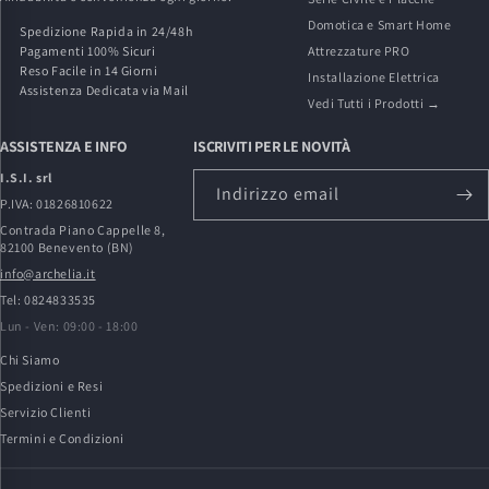
Domotica e Smart Home
Spedizione Rapida in 24/48h
Pagamenti 100% Sicuri
Attrezzature PRO
Reso Facile in 14 Giorni
Installazione Elettrica
Assistenza Dedicata via Mail
Vedi Tutti i Prodotti →
ASSISTENZA E INFO
ISCRIVITI PER LE NOVITÀ
I.S.I. srl
Indirizzo email
P.IVA: 01826810622
Contrada Piano Cappelle 8,
82100 Benevento (BN)
info@archelia.it
Tel: 0824833535
Lun - Ven: 09:00 - 18:00
Chi Siamo
Spedizioni e Resi
Servizio Clienti
Termini e Condizioni