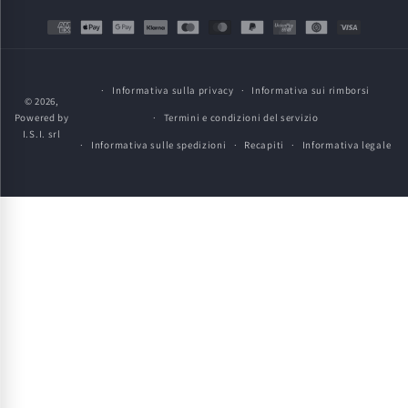
Metodi
di
pagamento
Informativa sulla privacy
Informativa sui rimborsi
© 2026,
Powered by
Termini e condizioni del servizio
I.S.I. srl
Informativa sulle spedizioni
Recapiti
Informativa legale