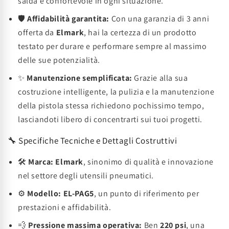
salda e confortevole in ogni situazione.
🛡️
Affidabilità garantita:
Con una garanzia di 3 anni
offerta da
Elmark
, hai la certezza di un prodotto
testato per durare e performare sempre al massimo
delle sue potenzialità.
✨
Manutenzione semplificata:
Grazie alla sua
costruzione intelligente, la pulizia e la manutenzione
della pistola stessa richiedono pochissimo tempo,
lasciandoti libero di concentrarti sui tuoi progetti.
🔧 Specifiche Tecniche e Dettagli Costruttivi
🛠️
Marca:
Elmark
, sinonimo di qualità e innovazione
nel settore degli utensili pneumatici.
⚙️
Modello:
EL-PAG5
, un punto di riferimento per
prestazioni e affidabilità.
💨
Pressione massima operativa:
Ben
220 psi
, una