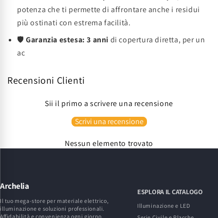
potenza che ti permette di affrontare anche i residui
più ostinati con estrema facilità.
🛡️
Garanzia estesa:
3 anni
di copertura diretta, per un
ac
Recensioni Clienti
Sii il primo a scrivere una recensione
Scrivi una recensione
Nessun elemento trovato
Archelia
ESPLORA IL CATALOGO
Il tuo mega-store per materiale elettrico,
Illuminazione e LED
illuminazione e soluzioni professionali.
Affidabilità e convenienza ogni giorno.
Serie Civile e Placche