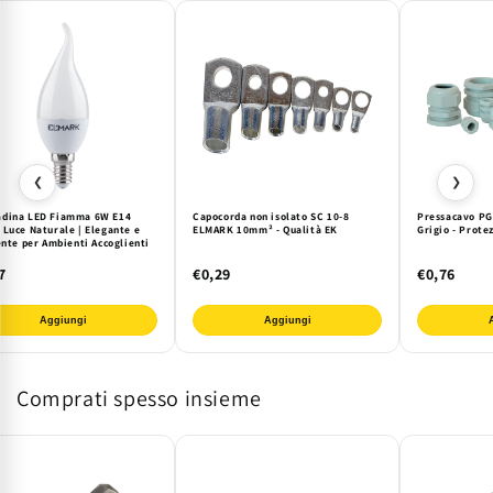
❮
❯
dina LED Fiamma 6W E14
Capocorda non isolato SC 10-8
Pressacavo PG
 Luce Naturale | Elegante e
ELMARK 10mm² - Qualità EK
Grigio - Prote
ente per Ambienti Accoglienti
7
€0,29
€0,76
Aggiungi
Aggiungi
Comprati spesso insieme