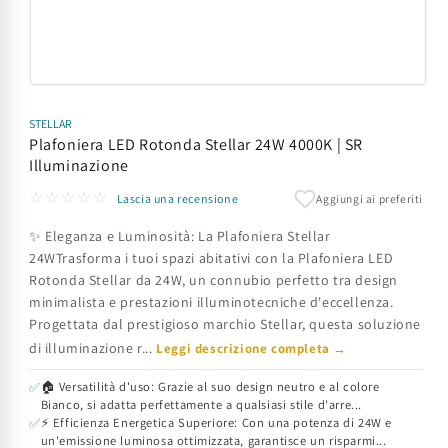
Apri
contenuti
multimediali
STELLAR
1
Plafoniera LED Rotonda Stellar 24W 4000K | SR
in
Illuminazione
finestra
modale
☆☆☆☆☆
Aggiungi ai preferiti
Lascia una recensione
✨ Eleganza e Luminosità: La Plafoniera Stellar
24WTrasforma i tuoi spazi abitativi con la Plafoniera LED
Rotonda Stellar da 24W, un connubio perfetto tra design
minimalista e prestazioni illuminotecniche d'eccellenza.
Progettata dal prestigioso marchio Stellar, questa soluzione
di illuminazione r...
Leggi descrizione completa →
🏠 Versatilità d'uso: Grazie al suo design neutro e al colore
✅
Bianco, si adatta perfettamente a qualsiasi stile d'arre...
⚡ Efficienza Energetica Superiore: Con una potenza di 24W e
✅
un'emissione luminosa ottimizzata, garantisce un risparmi...