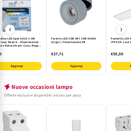
❮
❯
dina LED Spot GU10 3.5W
Faretto LED COB SKY 10W 4000K
Pannello LED 
 Luce Neutra - Illuminazione
Grigio | Illuminazione EK
IP54 EK: Luce 
a e Naturale per Casa, Negozi
ci. Risparmio Energetico
r
0
€27,71
€55,50
Aggiungi
Aggiungi
Nuove occasioni lampo
Offerte esclusive disponibili ancora per poco