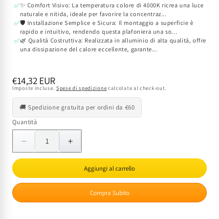
✨ Comfort Visivo: La temperatura colore di 4000K ricrea una luce
✅
naturale e nitida, ideale per favorire la concentraz...
🛡️ Installazione Semplice e Sicura: Il montaggio a superficie è
✅
rapido e intuitivo, rendendo questa plafoniera una so...
🌿 Qualità Costruttiva: Realizzata in alluminio di alta qualità, offre
✅
una dissipazione del calore eccellente, garante...
Prezzo
€14,32 EUR
Imposte incluse.
Spese di spedizione
calcolate al check-out.
di
listino
🚚 Spedizione gratuita per ordini da €60
Quantità
Quantità
Diminuisci
Aumenta
quantità
quantità
per
per
Aggiungi al carrello
Plafoniera
Plafoniera
LED
LED
Compra Subito
Rotonda
Rotonda
Stellar
Stellar
24W
24W