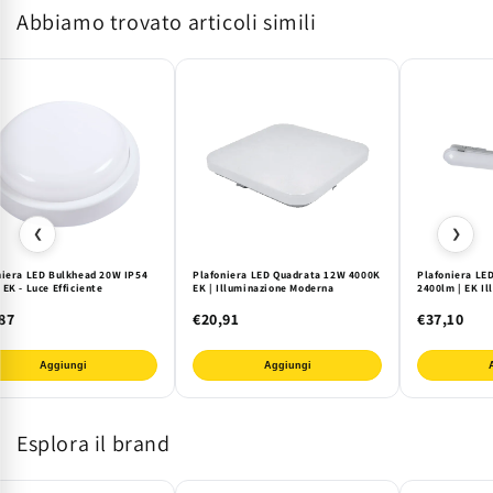
Abbiamo trovato articoli simili
4000K
4000K
|
|
SR
SR
Illuminazione
Illuminazione
❮
❯
niera LED Bulkhead 20W IP54
Plafoniera LED Quadrata 12W 4000K
Plafoniera LE
EK - Luce Efficiente
EK | Illuminazione Moderna
2400lm | EK Il
87
€20,91
€37,10
Aggiungi
Aggiungi
Esplora il brand