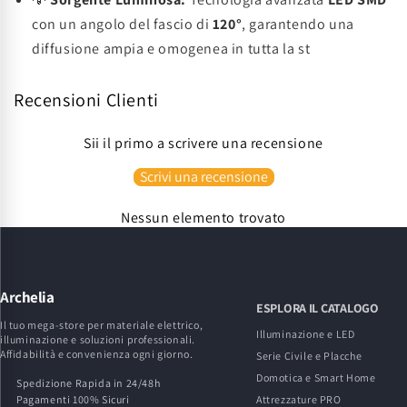
con un angolo del fascio di
120°
, garantendo una
diffusione ampia e omogenea in tutta la st
Recensioni Clienti
Sii il primo a scrivere una recensione
Scrivi una recensione
Nessun elemento trovato
Archelia
ESPLORA IL CATALOGO
Il tuo mega-store per materiale elettrico,
Illuminazione e LED
illuminazione e soluzioni professionali.
Affidabilità e convenienza ogni giorno.
Serie Civile e Placche
Domotica e Smart Home
Spedizione Rapida in 24/48h
Pagamenti 100% Sicuri
Attrezzature PRO