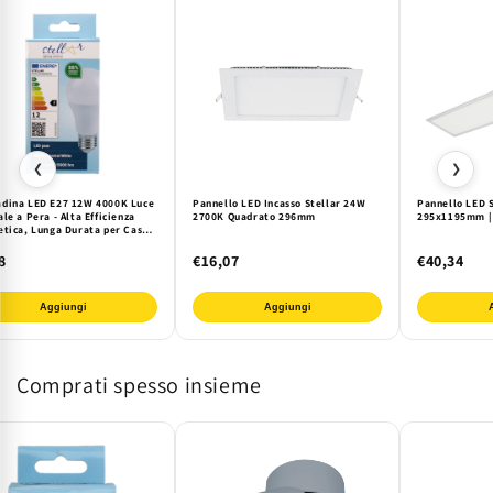
❮
❯
dina LED E27 12W 4000K Luce
Pannello LED Incasso Stellar 24W
Pannello LED 
le a Pera - Alta Efficienza
2700K Quadrato 296mm
295x1195mm | 
etica, Lunga Durata per Casa e
o | Stellar
8
€16,07
€40,34
Aggiungi
Aggiungi
Comprati spesso insieme