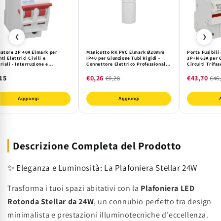
❮
❯
natore 2P 40A Elmark per
Manicotto RK PVC Elmark Ø20mm
Porta Fusibil
ti Elettrici Civili e
IP40 per Giunzione Tubi Rigidi -
3P+N 63A per G
riali - Interruzione e
Connettore Elettrico Professionale
Circuiti Trifa
mento Sicuro su Guida DIN
e Sicuro
Sovraccarichi 
15
€0,26
€43,70
€0,28
€46
Aggiungi
Aggiungi
Descrizione Completa del Prodotto
✨ Eleganza e Luminosità: La Plafoniera Stellar 24W
Trasforma i tuoi spazi abitativi con la
Plafoniera LED
Rotonda Stellar da 24W
, un connubio perfetto tra design
minimalista e prestazioni illuminotecniche d'eccellenza.