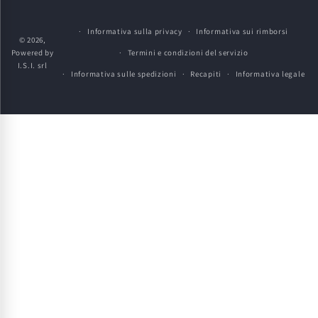
pagamento
Informativa sulla privacy
Informativa sui rimborsi
© 2026,
Powered by
Termini e condizioni del servizio
I.S.I. srl
Informativa sulle spedizioni
Recapiti
Informativa legale