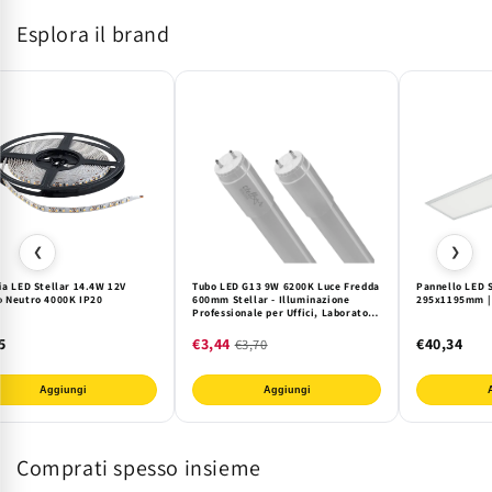
Esplora il brand
❮
❯
ia LED Stellar 14.4W 12V
Tubo LED G13 9W 6200K Luce Fredda
Pannello LED 
o Neutro 4000K IP20
600mm Stellar - Illuminazione
295x1195mm | 
Professionale per Uffici, Laboratori
e Negozi. Efficienza Energetica e
Lunga Durata.
5
€3,44
€40,34
€3,70
Aggiungi
Aggiungi
Comprati spesso insieme