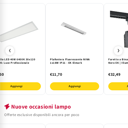
❮
❯
llo LED 40W 6400K 30x120
Plafoniera Fluorescente NINA
Faretto a Bin
EK: Luce Professionale
1x18W IP21 - EK Elmark
Nero EK | Illu
50
€11,70
€32,49
Aggiungi
Aggiungi
Nuove occasioni lampo
Offerte esclusive disponibili ancora per poco