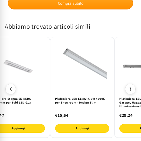
Compra Subito
Tubo
Tubo
LED
LED
1x150cm
1x150cm
Abbiamo trovato articoli simili
G13
G13
IP65
IP65
Stellar
Stellar
-
-
Illuminazione
Illuminazione
Uffici,
Uffici,
Garage,
Garage,
Magazzini
Magazzini
❮
❯
niera Stagna EK NEDA
Plafoniera LED ELMARK 9W 4000K
Plafoniera LE
mm per Tubi LED G13
per Showroom - Design Slim
Garage, Magazz
Illuminazione 
Stellar
47
€15,64
€29,24
Aggiungi
Aggiungi