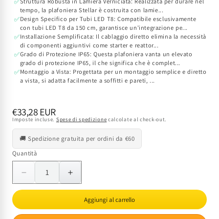
Struttura Robusta in Lamiera Verniciata: Realizzata per durare nel
✅
tempo, la plafoniera Stellar è costruita con lamie...
Design Specifico per Tubi LED T8: Compatibile esclusivamente
✅
con tubi LED T8 da 150 cm, garantisce un'integrazione pe...
Installazione Semplificata: Il cablaggio diretto elimina la necessità
✅
di componenti aggiuntivi come starter e reattor...
Grado di Protezione IP65: Questa plafoniera vanta un elevato
✅
grado di protezione IP65, il che significa che è complet...
Montaggio a Vista: Progettata per un montaggio semplice e diretto
✅
a vista, si adatta facilmente a soffitti e pareti, ...
Prezzo
€33,28 EUR
Imposte incluse.
Spese di spedizione
calcolate al check-out.
di
listino
🚚 Spedizione gratuita per ordini da €60
Quantità
Quantità
Diminuisci
Aumenta
quantità
quantità
per
per
Aggiungi al carrello
Plafoniera
Plafoniera
per
per