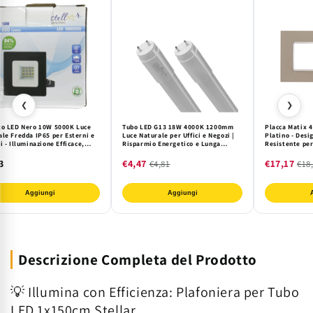
❮
❯
to LED Nero 10W 5000K Luce
Tubo LED G13 18W 4000K 1200mm
Placca Matix 4
ale Fredda IP65 per Esterni e
Luce Naturale per Uffici e Negozi |
Platino - Desi
i - Illuminazione Efficace,
Risparmio Energetico e Lunga
Resistente per
n Moderno e Risparmio
Durata
Moderni
etico
3
€4,47
€17,17
€4,81
€18
Aggiungi
Aggiungi
Descrizione Completa del Prodotto
💡 Illumina con Efficienza: Plafoniera per Tubo
LED 1x150cm Stellar