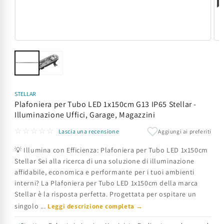
Apri
Apr
contenuti
con
multimediali
mul
1
2
in
in
finestra
fin
modale
mod
STELLAR
Plafoniera per Tubo LED 1x150cm G13 IP65 Stellar -
Illuminazione Uffici, Garage, Magazzini
☆☆☆☆☆
Aggiungi ai preferiti
Lascia una recensione
💡 Illumina con Efficienza: Plafoniera per Tubo LED 1x150cm
Stellar Sei alla ricerca di una soluzione di illuminazione
affidabile, economica e performante per i tuoi ambienti
interni? La Plafoniera per Tubo LED 1x150cm della marca
Stellar è la risposta perfetta. Progettata per ospitare un
singolo ...
Leggi descrizione completa →