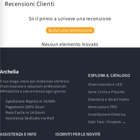
Recensioni Clienti
Sii il primo a scrivere una recensione
Scrivi una recensione
Nessun elemento trovato
Archelia
ESPLORA IL CATALOGO
Il tuo mega-store per materiale elettrico,
Illuminazione e LED
illuminazione e soluzioni professionali.
Affidabilità e convenienza ogni giorno.
Serie Civile e Placche
Domotica e Smart Home
Spedizione Rapida in 24/48h
Pagamenti 100% Sicuri
Attrezzature PRO
Reso Facile in 14 Giorni
Installazione Elettrica
Assistenza Dedicata via Mail
Vedi Tutti i Prodotti →
ASSISTENZA E INFO
ISCRIVITI PER LE NOVITÀ