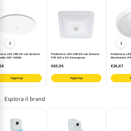
❮
❯
niera LED 24W EK con Sensore
Plafoniera LED 16W EK con Sensore
Plafoniera LE
onde 360° 4000K
PIR 360 e Kit Emergenza
Movimento IP4
56
€63,95
€26,67
Aggiungi
Aggiungi
Esplora il brand