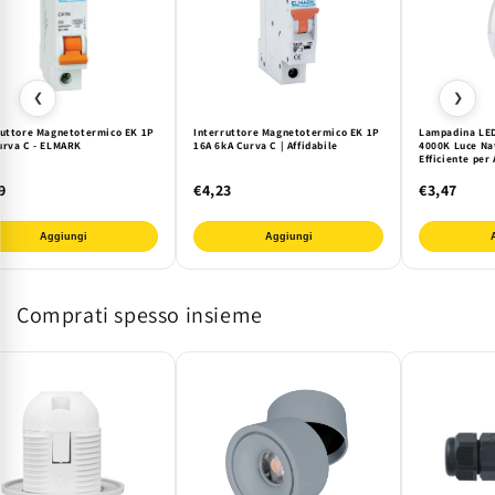
❮
❯
ruttore Magnetotermico EK 1P
Interruttore Magnetotermico EK 1P
Lampadina LE
urva C - ELMARK
16A 6kA Curva C | Affidabile
4000K Luce Nat
Efficiente per
9
€4,23
€3,47
Aggiungi
Aggiungi
Comprati spesso insieme