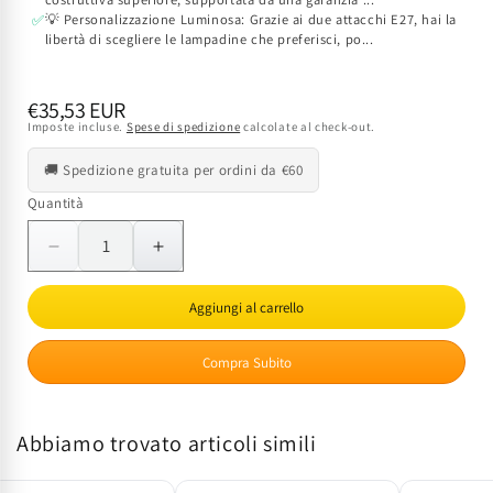
💡 Personalizzazione Luminosa: Grazie ai due attacchi E27, hai la
✅
libertà di scegliere le lampadine che preferisci, po...
Prezzo
€35,53 EUR
Imposte incluse.
Spese di spedizione
calcolate al check-out.
di
listino
🚚 Spedizione gratuita per ordini da €60
Quantità
Quantità
Diminuisci
Aumenta
quantità
quantità
per
per
Aggiungi al carrello
Plafoniera
Plafoniera
Sensore
Sensore
Compra Subito
2xE27
2xE27
30x30cm
30x30cm
Cromo
Cromo
Abbiamo trovato articoli simili
ELMARK
ELMARK
|
|
EK
EK