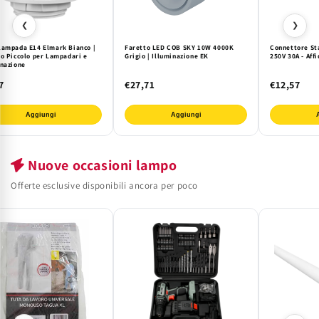
❮
❯
lampada E14 Elmark Bianco |
Faretto LED COB SKY 10W 4000K
Connettore St
co Piccolo per Lampadari e
Grigio | Illuminazione EK
250V 30A - Affi
inazione
7
€27,71
€12,57
Aggiungi
Aggiungi
Nuove occasioni lampo
Offerte esclusive disponibili ancora per poco