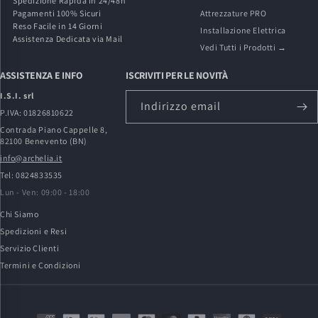
Spedizione Rapida in 24/48h
Pagamenti 100% Sicuri
Attrezzature PRO
Reso Facile in 14 Giorni
Installazione Elettrica
Assistenza Dedicata via Mail
Vedi Tutti i Prodotti →
ASSISTENZA E INFO
ISCRIVITI PER LE NOVITÀ
I.S.I. srl
Indirizzo email
P.IVA: 01826810622
Contrada Piano Cappelle 8,
82100 Benevento (BN)
info@archelia.it
Tel: 0824833535
Lun - Ven: 09:00 - 18:00
Chi Siamo
Spedizioni e Resi
Servizio Clienti
Termini e Condizioni
Metodi