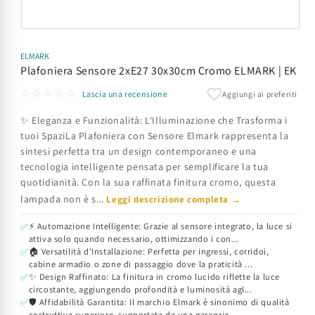
Apri
contenuti
multimediali
ELMARK
1
Plafoniera Sensore 2xE27 30x30cm Cromo ELMARK | EK
in
finestra
☆☆☆☆☆
Aggiungi ai preferiti
Lascia una recensione
modale
✨ Eleganza e Funzionalità: L'Illuminazione che Trasforma i
tuoi SpaziLa Plafoniera con Sensore Elmark rappresenta la
sintesi perfetta tra un design contemporaneo e una
tecnologia intelligente pensata per semplificare la tua
quotidianità. Con la sua raffinata finitura cromo, questa
lampada non è s...
Leggi descrizione completa →
⚡ Automazione Intelligente: Grazie al sensore integrato, la luce si
✅
attiva solo quando necessario, ottimizzando i con...
🏠 Versatilità d'Installazione: Perfetta per ingressi, corridoi,
✅
cabine armadio o zone di passaggio dove la praticità ...
✨ Design Raffinato: La finitura in cromo lucido riflette la luce
✅
circostante, aggiungendo profondità e luminosità agl...
🛡️ Affidabilità Garantita: Il marchio Elmark è sinonimo di qualità
✅
costruttiva superiore, supportata da una garanzia ...