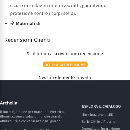
sicuro in ambienti interni asciutti, garantendo
protezione contro i corpi solidi.
💎
Materiali di
Recensioni Clienti
Sii il primo a scrivere una recensione
Scrivi una recensione
Nessun elemento trovato
Archelia
ESPLORA IL CATALOGO
Il tuo mega-store per materiale elettrico,
Illuminazione e LED
illuminazione e soluzioni professionali.
Affidabilità e convenienza ogni giorno.
Serie Civile e Placche
Domotica e Smart Home