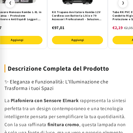
❮
❯
Lavoro Monouso Kombo L-XL in
Kit Trapano Avvitatore Kombo 12V
Tubo RK PVC E
ianca – Protezione
Cordless con Batteria Litio e 79
Condotto Rigid
lvere e Antiliquidi Leggeri
Accessori Professionali - Soluzione
Protezione e S
icurezza e Comfort
Completa per Fai da Te e Lavori
Impianti a Vis
Domestici
7
€97,01
€2,19
€2,35
Aggiungi
Aggiungi
Descrizione Completa del Prodotto
✨ Eleganza e Funzionalità: L'Illuminazione che
Trasforma i tuoi Spazi
La
Plafoniera con Sensore Elmark
rappresenta la sintesi
perfetta tra un design contemporaneo e una tecnologia
intelligente pensata per semplificare la tua quotidianità.
Con la sua raffinata
finitura cromo
, questa lampada non
è solo una fonte di luce, ma un vero e proprio elemento