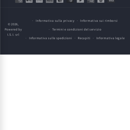
di
pagamento
Informativa sulla privacy
Informativa sui rimborsi
© 2026,
Powered by
Termini e condizioni del servizio
I.S.I. srl
Informativa sulle spedizioni
Recapiti
Informativa legale