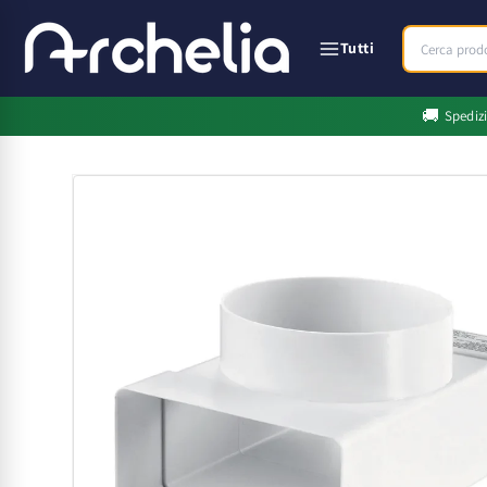
Vai
direttamente
ai contenuti
Tutti
🚚
Spediz
Passa alle
informazioni
sul prodotto