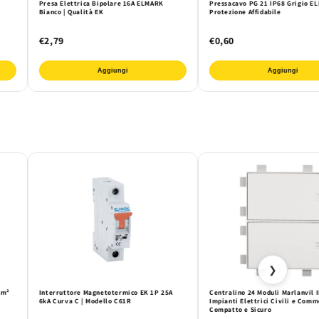
Presa Elettrica Bipolare 16A ELMARK
Pressacavo PG 21 IP68 Grigio E
Bianco | Qualità EK
Protezione Affidabile
€2,79
€0,60
Aggiungi
Aggiungi
❯
mm²
Interruttore Magnetotermico EK 1P 25A
Centralino 24 Moduli Marlanvil 
6kA Curva C | Modello C61R
Impianti Elettrici Civili e Comme
Compatto e Sicuro