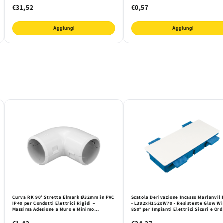
€31,52
€0,57
Aggiungi
Aggiungi
Curva RK 90° Stretta Elmark Ø32mm in PVC
Scatola Derivazione Incasso Marlanvil 
IP40 per Condotti Elettrici Rigidi –
- L392xH152xW70 - Resistente Glow Wi
Massima Adesione a Muro e Minimo
850° per Impianti Elettrici Sicuri e Ord
Ingombro per Installazioni Professionali
€1,42
€24,27