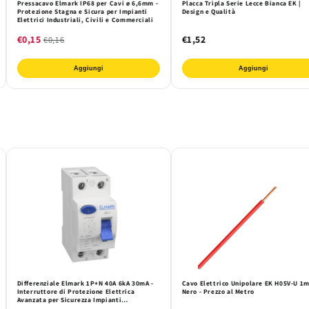
Pressacavo Elmark IP68 per Cavi ø 6,6mm -
Placca Tripla Serie Lecce Bianca EK |
Protezione Stagna e Sicura per Impianti
Design e Qualità
Elettrici Industriali, Civili e Commerciali
€0,15
€1,52
€0,16
Aggiungi
Aggiungi
Differenziale Elmark 1P+N 40A 6kA 30mA -
Cavo Elettrico Unipolare EK H05V-U 1
Interruttore di Protezione Elettrica
Nero - Prezzo al Metro
Avanzata per Sicurezza Impianti
Residenziali e Commerciali