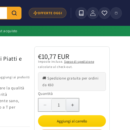
Accedi
Carrello
OFFERTE OGGI
st acquisto
Prezzo
€10,77 EUR
 Piatti e
di
Imposte incluse.
Spese di spedizione
calcolate al check-out.
listino
Aggiungi ai preferiti
🚚 Spedizione gratuita per ordini
da €60
are la qualità
Quantità
Quantità
rità
ente sano,
 a T per
Diminuisci
Aumenta
quantità
quantità
per
per
Aggiungi al carrello
Raccordo
Raccordo