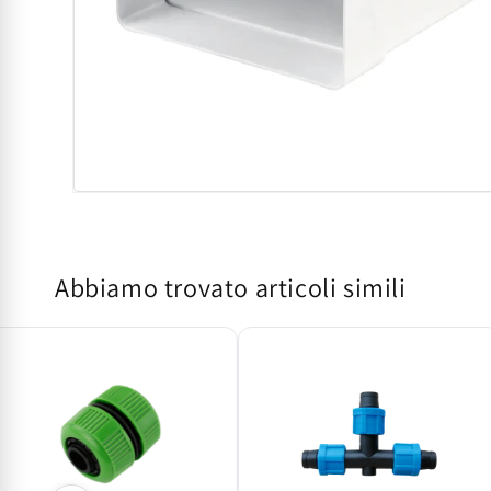
Apri
contenuti
multimediali
1
in
Abbiamo trovato articoli simili
finestra
modale