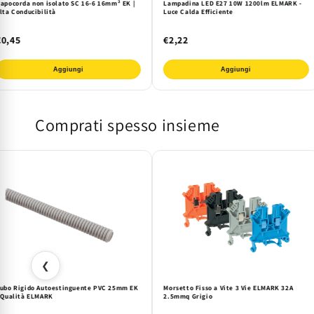
apocorda non isolato SC 16-6 16mm² EK |
Lampadina LED E27 10W 1200lm ELMARK -
lta Conducibilità
Luce Calda Efficiente
€0,45
€2,22
Aggiungi
Aggiungi
Comprati spesso insieme
❮
ubo Rigido Autoestinguente PVC 25mm EK
Morsetto Fisso a Vite 3 Vie ELMARK 32A
 Qualità ELMARK
2.5mmq Grigio