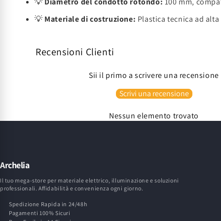
💡
Diametro del condotto rotondo:
100 mm, compatib
💡
Materiale di costruzione:
Plastica tecnica ad alta 
Recensioni Clienti
Sii il primo a scrivere una recensione
Scrivi una recensione
Nessun elemento trovato
Archelia
Il tuo mega-store per materiale elettrico, illuminazione e soluzioni
professionali. Affidabilità e convenienza ogni giorno.
Spedizione Rapida in 24/48h
Pagamenti 100% Sicuri