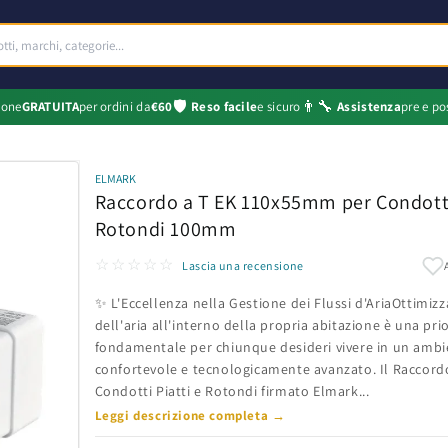
🛡️
👨‍🔧
ione
GRATUITA
per ordini da
€60
Reso facile
e sicuro
Assistenza
pre e po
ELMARK
Raccordo a T EK 110x55mm per Condotti
Rotondi 100mm
☆☆☆☆☆
Lascia una recensione
✨ L'Eccellenza nella Gestione dei Flussi d'AriaOttimizz
dell'aria all'interno della propria abitazione è una prio
fondamentale per chiunque desideri vivere in un ambi
confortevole e tecnologicamente avanzato. Il Raccordo
Condotti Piatti e Rotondi firmato Elmark...
Leggi descrizione completa →