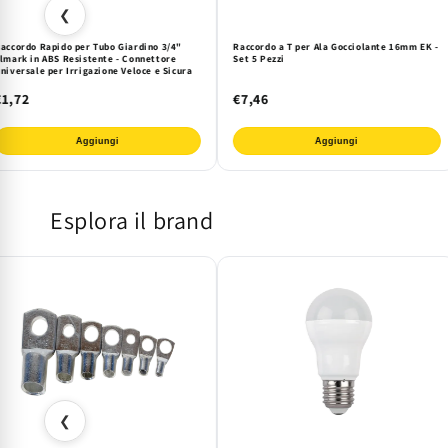
❮
accordo Rapido per Tubo Giardino 3/4"
Raccordo a T per Ala Gocciolante 16mm EK -
lmark in ABS Resistente - Connettore
Set 5 Pezzi
niversale per Irrigazione Veloce e Sicura
€1,72
€7,46
Aggiungi
Aggiungi
Esplora il brand
❮