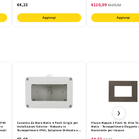
€4,23
€110,09
€129,52
Aggiungi
Aggiungi
❯
IP40
Cassetta da Muro Matix 4 Posti Grigia per
Placca Mapam 3 Posti SL Slim Te
re
Installazioni Esterne - Robusta in
Matix - Tecnopolimero Elegante 
inati
Tecnopolimero IP40, Soluzione Ordinata e
Resistente per Incasso
Sicura
€5,68
€4,62