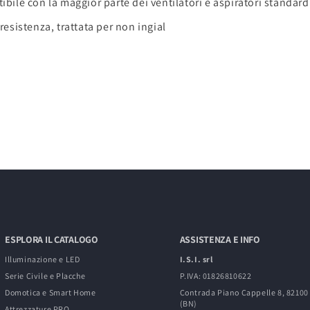
ile con la maggior parte dei ventilatori e aspiratori standard
resistenza, trattata per non ingial
ESPLORA IL CATALOGO
ASSISTENZA E INFO
Illuminazione e LED
I.S.I. srl
Serie Civile e Placche
P.IVA: 01826810622
Domotica e Smart Home
Contrada Piano Cappelle 8, 8210
(BN)
Attrezzature PRO