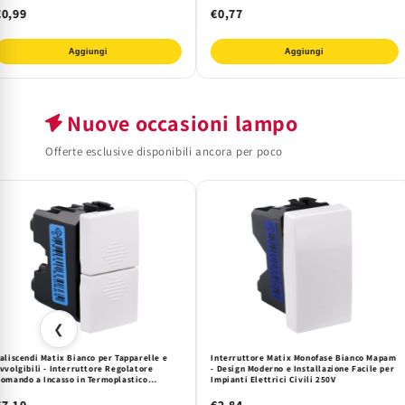
€0,99
€0,77
Aggiungi
Aggiungi
Nuove occasioni lampo
Offerte esclusive disponibili ancora per poco
❮
aliscendi Matix Bianco per Tapparelle e
Interruttore Matix Monofase Bianco Mapam
vvolgibili - Interruttore Regolatore
- Design Moderno e Installazione Facile per
omando a Incasso in Termoplastico
Impianti Elettrici Civili 250V
esistente - Serie Matix Mapam
€7,10
€2,84