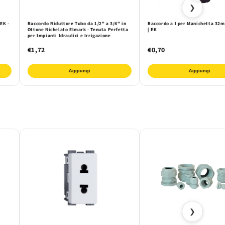
❯
EK -
Raccordo Riduttore Tubo da 1/2" a 3/4" in
Raccordo a I per Manichetta 3
Ottone Nichelato Elmark - Tenuta Perfetta
| EK
per Impianti Idraulici e Irrigazione
€1,72
€0,70
Aggiungi
Aggiungi
❯