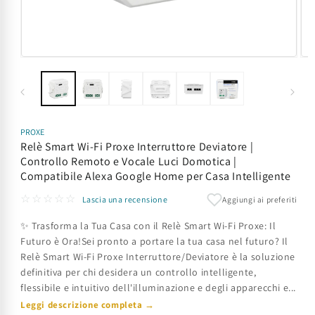
Apri
Apr
contenuti
con
multimediali
mul
1
2
in
in
finestra
fin
modale
mod
PROXE
Relè Smart Wi-Fi Proxe Interruttore Deviatore |
Controllo Remoto e Vocale Luci Domotica |
Compatibile Alexa Google Home per Casa Intelligente
☆☆☆☆☆
Aggiungi ai preferiti
Lascia una recensione
✨ Trasforma la Tua Casa con il Relè Smart Wi-Fi Proxe: Il
Futuro è Ora!Sei pronto a portare la tua casa nel futuro? Il
Relè Smart Wi-Fi Proxe Interruttore/Deviatore è la soluzione
definitiva per chi desidera un controllo intelligente,
flessibile e intuitivo dell'illuminazione e degli apparecchi e...
Leggi descrizione completa →