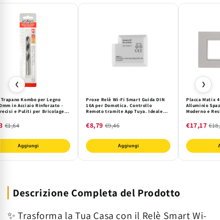
❮
❯
 Trapano Kombo per Legno
Proxe Relè Wi-Fi Smart Guida DIN
Placca Matix 4
0mm in Acciaio Rinforzato -
16A per Domotica. Controllo
Alluminio Spaz
recisi e Puliti per Bricolage e
Remoto tramite App Tuya. Ideale
Moderno e Res
nameria Professionale
per Casa e Industria. Interruttore
Intelligente e Flessibile.
3
€8,79
€17,17
€1,64
€9,46
€18
Aggiungi
Aggiungi
Descrizione Completa del Prodotto
✨ Trasforma la Tua Casa con il Relè Smart Wi-