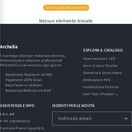
Scrivi una recensione
Nessun elemento trovato
Archelia
ESPLORA IL CATALOGO
Il tuo mega-store per materiale elettrico,
Illuminazione e LED
illuminazione e soluzioni professionali.
Affidabilità e convenienza ogni giorno.
Serie Civile e Placche
Domotica e Smart Home
Spedizione Rapida in 24/48h
Pagamenti 100% Sicuri
Attrezzature PRO
Reso Facile in 14 Giorni
Installazione Elettrica
Assistenza Dedicata via Mail
Vedi Tutti i Prodotti →
ASSISTENZA E INFO
ISCRIVITI PER LE NOVITÀ
I.S.I. srl
Indirizzo email
P.IVA: 01826810622
Contrada Piano Cappelle 8,