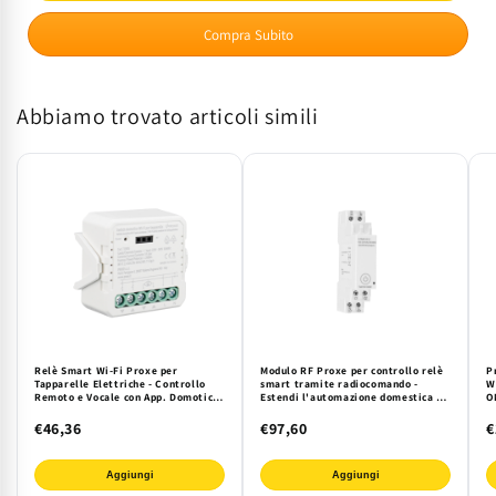
Smart
Smart
Compra Subito
Wi-
Wi-
Fi
Fi
Proxe
Proxe
Abbiamo trovato articoli simili
Interruttore
Interruttore
Deviatore
Deviatore
|
|
Controllo
Controllo
Remoto
Remoto
e
e
Vocale
Vocale
Luci
Luci
Domotica
Domotica
|
|
Compatibile
Compatibile
Alexa
Alexa
Relè Smart Wi-Fi Proxe per
Modulo RF Proxe per controllo relè
P
Tapparelle Elettriche - Controllo
smart tramite radiocomando -
W
Google
Google
Remoto e Vocale con App. Domotica
Estendi l'automazione domestica di
O
Integrata per Comfort e Risparmio
illuminazione e tapparelle Wi-Fi.
S
Home
Home
Energetico
Compatibile dimmer Proxe.
A
€46,36
€97,60
€
per
per
Casa
Casa
Aggiungi
Aggiungi
Intelligente
Intelligente