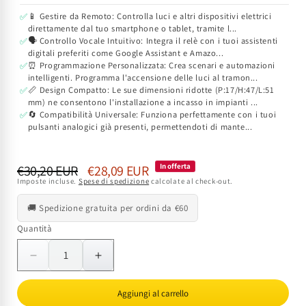
📱 Gestire da Remoto: Controlla luci e altri dispositivi elettrici
✅
direttamente dal tuo smartphone o tablet, tramite l...
🗣️ Controllo Vocale Intuitivo: Integra il relè con i tuoi assistenti
✅
digitali preferiti come Google Assistant e Amazo...
⏰ Programmazione Personalizzata: Crea scenari e automazioni
✅
intelligenti. Programma l'accensione delle luci al tramon...
📏 Design Compatto: Le sue dimensioni ridotte (P:17/H:47/L:51
✅
mm) ne consentono l'installazione a incasso in impianti ...
🔄 Compatibilità Universale: Funziona perfettamente con i tuoi
✅
pulsanti analogici già presenti, permettendoti di mante...
Prezzo
Prezzo
In offerta
€30,20 EUR
€28,09 EUR
Imposte incluse.
Spese di spedizione
calcolate al check-out.
di
scontato
listino
🚚 Spedizione gratuita per ordini da €60
Quantità
Quantità
Diminuisci
Aumenta
quantità
quantità
per
per
Aggiungi al carrello
Relè
Relè