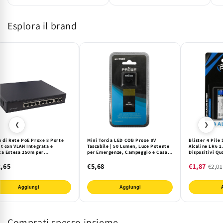
Esplora il brand
❮
❯
h di Rete PoE Proxe 8 Porte
Mini Torcia LED COB Proxe 9V
Blister 4 Pile 
it con VLAN Integrata e
Tascabile | 50 Lumen, Luce Potente
Alcaline LR6 1
ta Estesa 250m per
per Emergenze, Campeggio e Casa |
Dispositivi Qu
mere IP, Telefoni VoIP e
Compatta e Durevole
Telecomandi, T
s Point
Potenza Eleva
,65
€5,68
€1,87
€2,01
Cadmio
Aggiungi
Aggiungi
Comprati spesso insieme