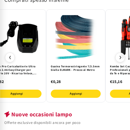
❮
❯
 Pro Caricabatterie Ultra
Guaina Termorestringente 7/3.5mm
Kombo Set Cacc
o 2.4A EasyCharger per
Gialla ELMARK - Prezzo al Metro
Professionali 
ie 20V - Ricarica Veloce,
da Te e Ripara
 e Intelligente per i tuoi
Punta Magnetic
li
82
€0,28
€15,16
Aggiungi
Aggiungi
Nuove occasioni lampo
Offerte esclusive disponibili ancora per poco