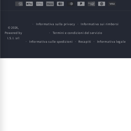
Metodi
di
pagamento
Informativa sulla privacy
Informativa sui rimborsi
© 2026,
Powered by
Termini e condizioni del servizio
I.S.I. srl
Informativa sulle spedizioni
Recapiti
Informativa legale