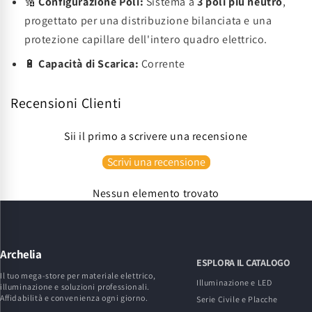
🔢
Configurazione Poli:
Sistema a
3 poli più neutro
,
progettato per una distribuzione bilanciata e una
protezione capillare dell'intero quadro elettrico.
🔋
Capacità di Scarica:
Corrente
Recensioni Clienti
Sii il primo a scrivere una recensione
Scrivi una recensione
Nessun elemento trovato
Archelia
ESPLORA IL CATALOGO
Il tuo mega-store per materiale elettrico,
Illuminazione e LED
illuminazione e soluzioni professionali.
Affidabilità e convenienza ogni giorno.
Serie Civile e Placche