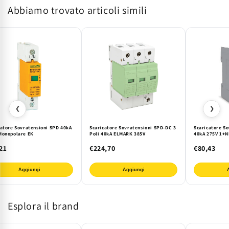
Abbiamo trovato articoli simili
440V
440V
-
-
EK
EK
Elmark
Elmark
❮
❯
catore Sovratensioni SPD 40kA
Scaricatore Sovratensioni SPD-DC 3
Scaricatore S
Monopolare EK
Poli 40kA ELMARK 385V
40kA 275V 1+N
21
€224,70
€80,43
Aggiungi
Aggiungi
Esplora il brand