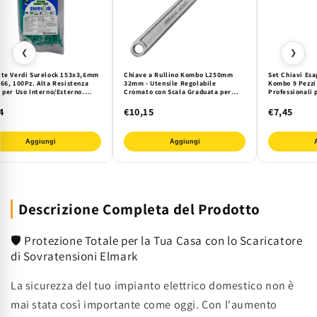
❮
❯
tte Verdi Surelock 153x3,6mm
Chiave a Rullino Kombo L250mm
Set Chiavi Esa
66, 100Pz. Alta Resistenza
32mm - Utensile Regolabile
Kombo 9 Pezzi 
 per Uso Interno/Esterno.
Cromato con Scala Graduata per
Professionali 
 Cablaggio Elettrico e
Precisione Professionale e Fai da Te
Meccanica e A
riale. Certif. UL/RoHS.
Precisione
4
€10,15
€7,45
Aggiungi
Aggiungi
Descrizione Completa del Prodotto
🛡️ Protezione Totale per la Tua Casa con lo Scaricatore
di Sovratensioni Elmark
La sicurezza del tuo impianto elettrico domestico non è
mai stata così importante come oggi. Con l'aumento