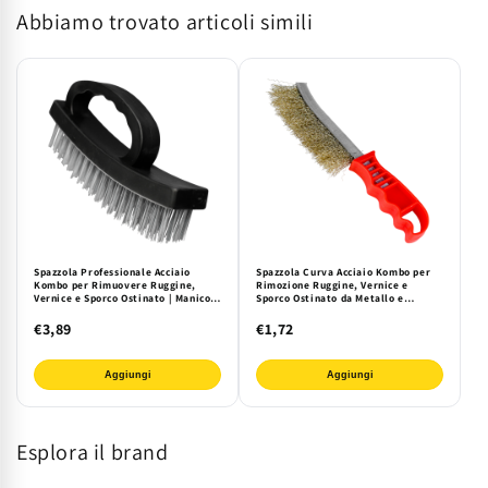
Abbiamo trovato articoli simili
EL-
EL-
N12
N12
|
|
Pulizia
Pulizia
Professionale
Professionale
Spazzola Professionale Acciaio
Spazzola Curva Acciaio Kombo per
Kombo per Rimuovere Ruggine,
Rimozione Ruggine, Vernice e
Vernice e Sporco Ostinato | Manico
Sporco Ostinato da Metallo e
Ergonomico Antiscivolo
Superfici Robuste - Manico
Ergonomico ABS
€3,89
€1,72
Aggiungi
Aggiungi
Esplora il brand