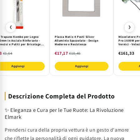
❮
❯
 Trapano Kombo per Legno
Placca Matix 4 Posti Silver
Miscelatore P
0mm in Acciaio Rinforzato -
Alluminio Spazzolato - Design
Pro 1600W per
recisi e Puliti per Bricolage e
Moderno e Resistenza
Vernici - Velo
nameria Professionale
Edilizia e Can
3
€17,17
€161,33
€1,64
€18,46
Aggiungi
Aggiungi
Descrizione Completa del Prodotto
✨ Eleganza e Cura per le Tue Ruote: La Rivoluzione
Elmark
Prendersi cura della propria vettura è un gesto d'amore
che riflette la personalità di ogni guidatore. La nuova