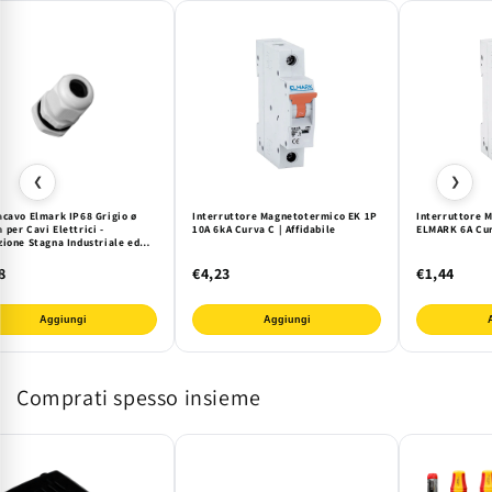
❮
❯
acavo Elmark IP68 Grigio ø
Interruttore Magnetotermico EK 1P
Interruttore 
per Cavi Elettrici -
10A 6kA Curva C | Affidabile
ELMARK 6A Cur
zione Stagna Industriale ed
na
8
€4,23
€1,44
Aggiungi
Aggiungi
Comprati spesso insieme