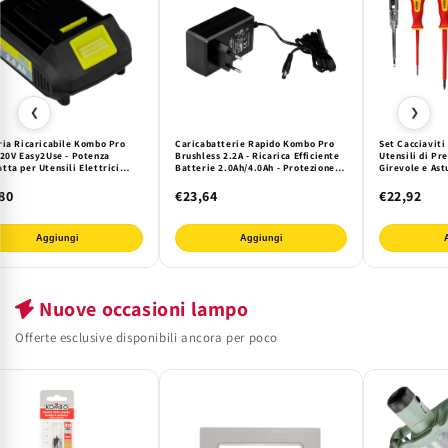
❮
❯
ria Ricaricabile Kombo Pro
Caricabatterie Rapido Kombo Pro
Set Cacciaviti
 20V Easy2Use - Potenza
Brushless 2.2A - Ricarica Efficiente
Utensili di Pr
ta per Utensili Elettrici
Batterie 2.0Ah/4.0Ah - Protezione
Girevole e Ast
 PRO con Protezioni Integrate
Sovraccarico per Utensili Cordless
icatore LED
80
€23,64
€22,92
Aggiungi
Aggiungi
Nuove occasioni lampo
Offerte esclusive disponibili ancora per poco