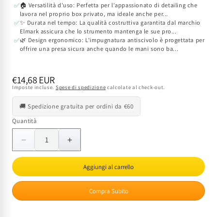
🏠 Versatilità d'uso: Perfetta per l'appassionato di detailing che
✅
lavora nel proprio box privato, ma ideale anche per...
✨ Durata nel tempo: La qualità costruttiva garantita dal marchio
✅
Elmark assicura che lo strumento mantenga le sue pro...
🌿 Design ergonomico: L'impugnatura antiscivolo è progettata per
✅
offrire una presa sicura anche quando le mani sono ba...
Prezzo
€14,68 EUR
Imposte incluse.
Spese di spedizione
calcolate al check-out.
di
listino
🚚 Spedizione gratuita per ordini da €60
Quantità
Quantità
Diminuisci
Aumenta
quantità
quantità
per
per
Aggiungi al carrello
Spazzola
Spazzola
per
per
Compra Subito
Cerchioni
Cerchioni
Auto
Auto
EK
EK