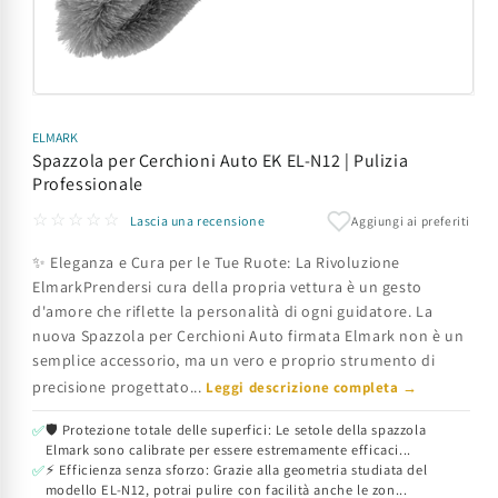
Apri
contenuti
multimediali
ELMARK
1
Spazzola per Cerchioni Auto EK EL-N12 | Pulizia
in
Professionale
finestra
modale
☆☆☆☆☆
Aggiungi ai preferiti
Lascia una recensione
✨ Eleganza e Cura per le Tue Ruote: La Rivoluzione
ElmarkPrendersi cura della propria vettura è un gesto
d'amore che riflette la personalità di ogni guidatore. La
nuova Spazzola per Cerchioni Auto firmata Elmark non è un
semplice accessorio, ma un vero e proprio strumento di
precisione progettato...
Leggi descrizione completa →
🛡️ Protezione totale delle superfici: Le setole della spazzola
✅
Elmark sono calibrate per essere estremamente efficaci...
⚡ Efficienza senza sforzo: Grazie alla geometria studiata del
✅
modello EL-N12, potrai pulire con facilità anche le zon...