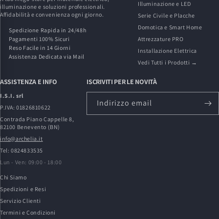
Illuminazione e LED
illuminazione e soluzioni professionali.
Affidabilità e convenienza ogni giorno.
Serie Civile e Placche
Domotica e Smart Home
Spedizione Rapida in 24/48h
Pagamenti 100% Sicuri
Attrezzature PRO
Reso Facile in 14 Giorni
Installazione Elettrica
Assistenza Dedicata via Mail
Vedi Tutti i Prodotti →
ASSISTENZA E INFO
ISCRIVITI PER LE NOVITÀ
I.S.I. srl
Indirizzo email
P.IVA: 01826810622
Contrada Piano Cappelle 8,
82100 Benevento (BN)
info@archelia.it
Tel: 0824833535
Lun - Ven: 09:00 - 18:00
Chi Siamo
Spedizioni e Resi
Servizio Clienti
Termini e Condizioni