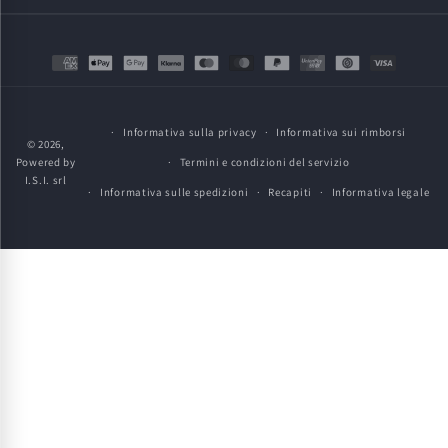
Metodi
di
pagamento
Informativa sulla privacy
Informativa sui rimborsi
© 2026,
Powered by
Termini e condizioni del servizio
I.S.I. srl
Informativa sulle spedizioni
Recapiti
Informativa legale