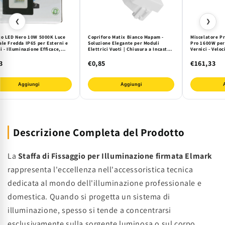
❮
❯
to LED Nero 10W 5000K Luce
Copriforo Matix Bianco Mapam -
Miscelatore P
ale Fredda IP65 per Esterni e
Soluzione Elegante per Moduli
Pro 1600W per
i - Illuminazione Efficace,
Elettrici Vuoti | Chiusura a Incastro,
Vernici - Velo
n Moderno e Risparmio
Finitura Lucida, Plastica Resistente
Edilizia e Can
etico
3
€0,85
€161,33
Aggiungi
Aggiungi
Descrizione Completa del Prodotto
La
Staffa di Fissaggio per Illuminazione firmata Elmark
rappresenta l'eccellenza nell'accessoristica tecnica
dedicata al mondo dell'illuminazione professionale e
domestica. Quando si progetta un sistema di
illuminazione, spesso si tende a concentrarsi
esclusivamente sulla sorgente luminosa o sul corpo