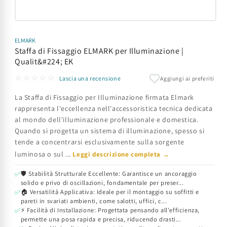
Apri
contenuti
multimediali
ELMARK
1
Staffa di Fissaggio ELMARK per Illuminazione |
in
Qualit&#224; EK
finestra
modale
☆☆☆☆☆
Aggiungi ai preferiti
Lascia una recensione
La Staffa di Fissaggio per Illuminazione firmata Elmark
rappresenta l'eccellenza nell'accessoristica tecnica dedicata
al mondo dell'illuminazione professionale e domestica.
Quando si progetta un sistema di illuminazione, spesso si
tende a concentrarsi esclusivamente sulla sorgente
luminosa o sul ...
Leggi descrizione completa →
🛡️ Stabilità Strutturale Eccellente: Garantisce un ancoraggio
✅
solido e privo di oscillazioni, fondamentale per preser...
🏠 Versatilità Applicativa: Ideale per il montaggio su soffitti e
✅
pareti in svariati ambienti, come salotti, uffici, c...
⚡ Facilità di Installazione: Progettata pensando all'efficienza,
✅
permette una posa rapida e precisa, riducendo drasti...