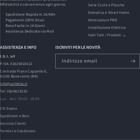
Affidabilità e convenienza ogni giorno.
Serie Civile e Placche
Domotica e Smart Home
Spedizione Rapida in 24/48h
Pagamenti 100% Sicuri
Attrezzature PRO
Reso Facile in 14 Giorni
Installazione Elettrica
Assistenza Dedicata via Mail
Vedi Tutti i Prodotti →
ASSISTENZA E INFO
ISCRIVITI PER LE NOVITÀ
I.S.I. srl
Indirizzo email
P.IVA: 01826810622
Contrada Piano Cappelle 8,
82100 Benevento (BN)
info@archelia.it
Tel: 0824833535
Lun - Ven: 09:00 - 18:00
Chi Siamo
Spedizioni e Resi
Servizio Clienti
Termini e Condizioni