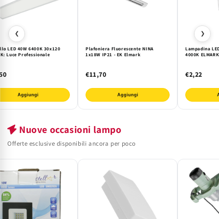
❮
❯
llo LED 40W 6400K 30x120
Plafoniera Fluorescente NINA
Lampadina LE
EK: Luce Professionale
1x18W IP21 - EK Elmark
4000K ELMARK |
50
€11,70
€2,22
Aggiungi
Aggiungi
Nuove occasioni lampo
Offerte esclusive disponibili ancora per poco