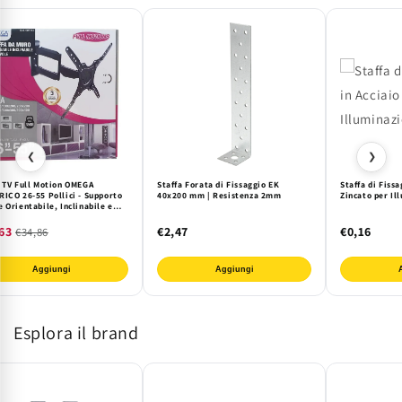
Qualit&#224;
Qualit&#224;
EK
EK
❮
❯
a TV Full Motion OMEGA
Staffa Forata di Fissaggio EK
Staffa di Fissa
RICO 26-55 Pollici - Supporto
40x200 mm | Resistenza 2mm
Zincato per Il
 Orientabile, Inclinabile e
ibile per Massima Flessibilità
ione
63
€2,47
€0,16
€34,86
Aggiungi
Aggiungi
Esplora il brand