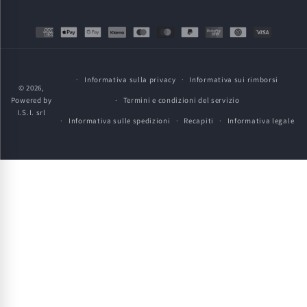
Metodi
di
pagamento
Informativa sulla privacy
Informativa sui rimborsi
© 2026,
Powered by
Termini e condizioni del servizio
I.S.I. srl
Informativa sulle spedizioni
Recapiti
Informativa legale