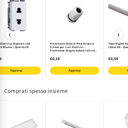
❮
❯
Elettrica Bipolare 16A
Pressacavo Elmark IP68 Grigio ø
Tubo Rigido A
K Bianco | Qualità EK
8,5mm per Cavi Elettrici -
16mm EK - Qu
Protezione Stagna Industriale ed
Esterna
9
€0,18
€0,54
Aggiungi
Aggiungi
Comprati spesso insieme