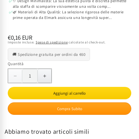
✨ Design Minimalista: La sua estetica pulita e discreta permette
✅
alla staffa di scomparire visivamente una volta comp...
🌿 Materiali di Alta Qualità: La selezione rigorosa delle materie
✅
prime operata da Elmark assicura una longevità super...
Prezzo
€0,16 EUR
Imposte incluse.
Spese di spedizione
calcolate al check-out.
di
listino
🚚 Spedizione gratuita per ordini da €60
Quantità
Quantità
Diminuisci
Aumenta
quantità
quantità
per
per
Aggiungi al carrello
Staffa
Staffa
di
di
Compra Subito
Fissaggio
Fissaggio
ELMARK
ELMARK
per
per
Abbiamo trovato articoli simili
Illuminazione
Illuminazione
|
|