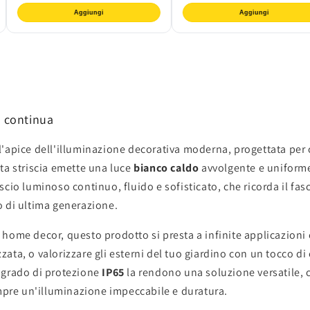
Aggiungi
Aggiungi
e continua
'apice dell'illuminazione decorativa moderna, progettata per 
ta striscia emette una luce
bianco caldo
avvolgente e uniforme
fascio luminoso continuo, fluido e sofisticato, che ricorda il fa
do di ultima generazione.
di home decor, questo prodotto si presta a infinite applicazioni
zzata, o valorizzare gli esterni del tuo giardino con un tocco di 
il grado di protezione
IP65
la rendono una soluzione versatile, c
empre un'illuminazione impeccabile e duratura.