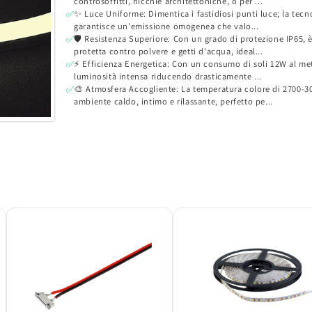
controsoffitti, nicchie architettoniche, o per ...
✨ Luce Uniforme: Dimentica i fastidiosi punti luce; la tecn
✅
garantisce un'emissione omogenea che valo...
🛡️ Resistenza Superiore: Con un grado di protezione IP65, 
✅
protetta contro polvere e getti d'acqua, ideal...
⚡ Efficienza Energetica: Con un consumo di soli 12W al met
✅
luminosità intensa riducendo drasticamente ...
🎨 Atmosfera Accogliente: La temperatura colore di 2700-3
✅
ambiente caldo, intimo e rilassante, perfetto pe...