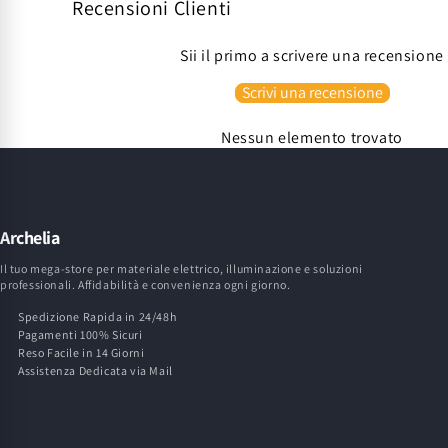
Recensioni Clienti
Sii il primo a scrivere una recensione
Scrivi una recensione
Nessun elemento trovato
Archelia
Il tuo mega-store per materiale elettrico, illuminazione e soluzioni
professionali. Affidabilità e convenienza ogni giorno.
Spedizione Rapida in 24/48h
Pagamenti 100% Sicuri
Reso Facile in 14 Giorni
Assistenza Dedicata via Mail