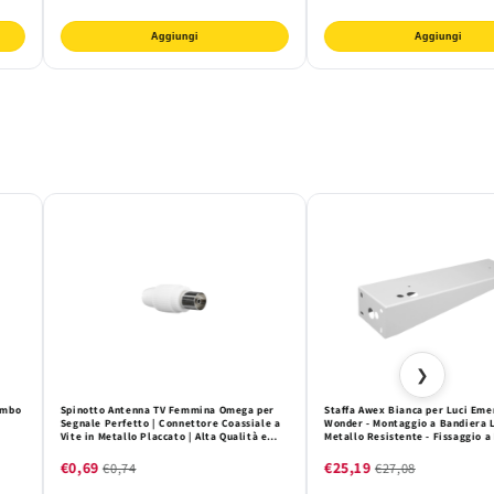
Aggiungi
Aggiungi
❯
ombo
Spinotto Antenna TV Femmina Omega per
Staffa Awex Bianca per Luci Em
Segnale Perfetto | Connettore Coassiale a
Wonder - Montaggio a Bandiera L
Vite in Metallo Placcato | Alta Qualità e
Metallo Resistente - Fissaggio a
Stabilità per la Tua TV Digitale
Interni
€0,69
€25,19
€0,74
€27,08