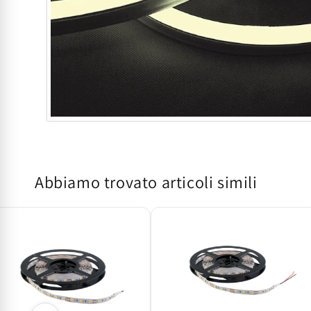
Apri
contenuti
multimediali
1
in
Abbiamo trovato articoli simili
finestra
modale