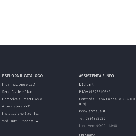
ESPLORA IL CATALOGO
ASSISTENZA E INFO
Illuminazione e LED
I.S.I. srl
Serie Civile e Placche
P.IVA: 01826810622
Domotica e Smart Home
Contrada Piano Cappelle 8, 8210
(BN)
Attrezzature PRO
info@archelia.it
Installazione Elettrica
Tel: 0824833535
Vedi Tutti i Prodotti →
Lun - Ven: 09:00 - 18:00
Chi Siamo