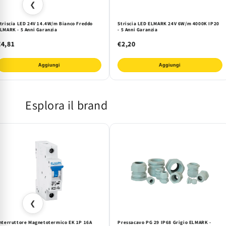
❮
triscia LED 24V 14.4W/m Bianco Freddo
Striscia LED ELMARK 24V 6W/m 4000K IP20
LMARK - 5 Anni Garanzia
- 5 Anni Garanzia
€4,81
€2,20
Aggiungi
Aggiungi
Esplora il brand
❮
nterruttore Magnetotermico EK 1P 16A
Pressacavo PG 29 IP68 Grigio ELMARK -