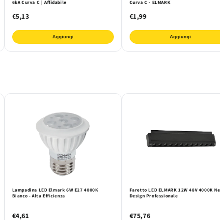
6kA Curva C | Affidabile
Curva C - ELMARK
€5,13
€1,99
Aggiungi
Aggiungi
Lampadina LED Elmark 6W E27 4000K
Faretto LED ELMARK 12W 48V 4000K Ne
Bianco - Alta Efficienza
Design Professionale
€4,61
€75,76