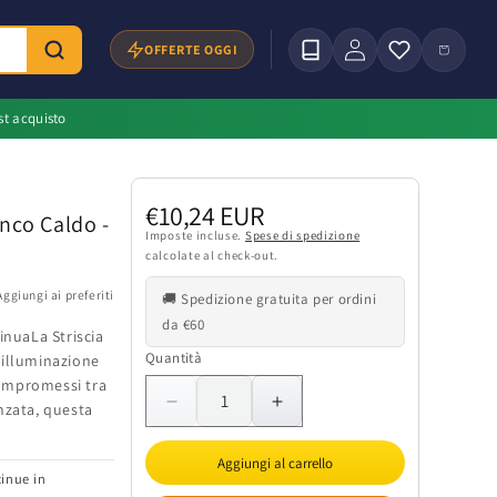
Accedi
Carrello
OFFERTE OGGI
st acquisto
Prezzo
€10,24 EUR
nco Caldo -
di
Imposte incluse.
Spese di spedizione
calcolate al check-out.
listino
Aggiungi ai preferiti
🚚 Spedizione gratuita per ordini
da €60
inuaLa Striscia
Quantità
Quantità
'illuminazione
compromessi tra
nzata, questa
Diminuisci
Aumenta
quantità
quantità
per
per
Aggiungi al carrello
tinue in
Striscia
Striscia