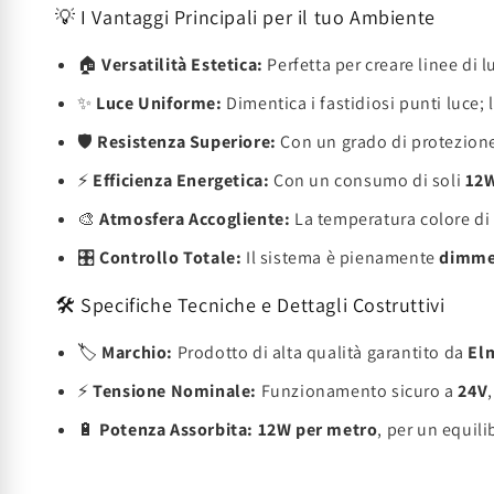
💡 I Vantaggi Principali per il tuo Ambiente
🏠
Versatilità Estetica:
Perfetta per creare linee di l
✨
Luce Uniforme:
Dimentica i fastidiosi punti luce;
🛡️
Resistenza Superiore:
Con un grado di protezion
⚡
Efficienza Energetica:
Con un consumo di soli
12W
🎨
Atmosfera Accogliente:
La temperatura colore d
🎛️
Controllo Totale:
Il sistema è pienamente
dimme
🛠️ Specifiche Tecniche e Dettagli Costruttivi
🏷️
Marchio:
Prodotto di alta qualità garantito da
El
⚡
Tensione Nominale:
Funzionamento sicuro a
24V
🔋
Potenza Assorbita:
12W per metro
, per un equili