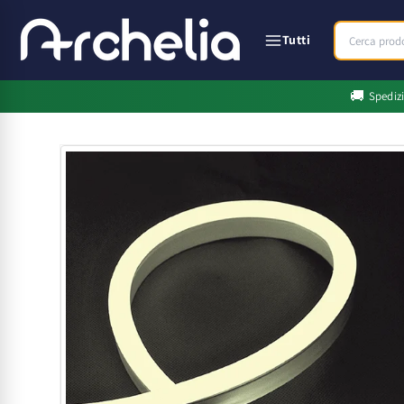
Vai
direttamente
ai contenuti
Tutti
🚚
Spediz
Passa alle
informazioni
sul prodotto