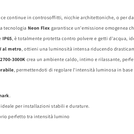
uce continue in controsoffitti, nicchie architettoniche, o per da
 la tecnologia
Neon Flex
garantisce un'emissione omogenea che 
e
IP65
, è totalmente protetta contro polvere e getti d'acqua, id
 al metro
, ottieni una luminosità intensa riducendo drasticame
i
2700-3000K
crea un ambiente caldo, intimo e rilassante, perfet
rabile
, permettendoti di regolare l'intensità luminosa in bas
mark
.
, ideale per installazioni stabili e durature.
brio perfetto tra intensità lumino