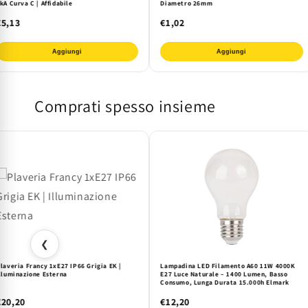
kA Curva C | Affidabile
Diametro 26mm
€5,13
€1,02
Aggiungi
Aggiungi
Comprati spesso insieme
❮
laveria Francy 1xE27 IP66 Grigia EK |
Lampadina LED Filamento A60 11W 4000K
lluminazione Esterna
E27 Luce Naturale – 1400 Lumen, Basso
Consumo, Lunga Durata 15.000h Elmark
€20,20
€12,20