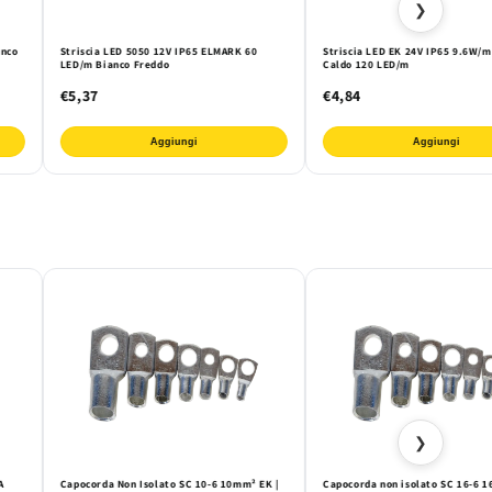
❯
anco
Striscia LED 5050 12V IP65 ELMARK 60
Striscia LED EK 24V IP65 9.6W/m
LED/m Bianco Freddo
Caldo 120 LED/m
€5,37
€4,84
Aggiungi
Aggiungi
❯
A
Capocorda Non Isolato SC 10-6 10mm² EK |
Capocorda non isolato SC 16-6 