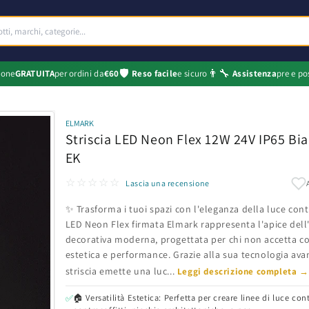
🛡️
👨‍🔧
ione
GRATUITA
per ordini da
€60
Reso facile
e sicuro
Assistenza
pre e po
ELMARK
Striscia LED Neon Flex 12W 24V IP65 Bia
EK
☆☆☆☆☆
Lascia una recensione
✨ Trasforma i tuoi spazi con l'eleganza della luce cont
LED Neon Flex firmata Elmark rappresenta l'apice dell
decorativa moderna, progettata per chi non accetta 
estetica e performance. Grazie alla sua tecnologia ava
striscia emette una luc...
Leggi descrizione completa →
🏠 Versatilità Estetica: Perfetta per creare linee di luce con
✅