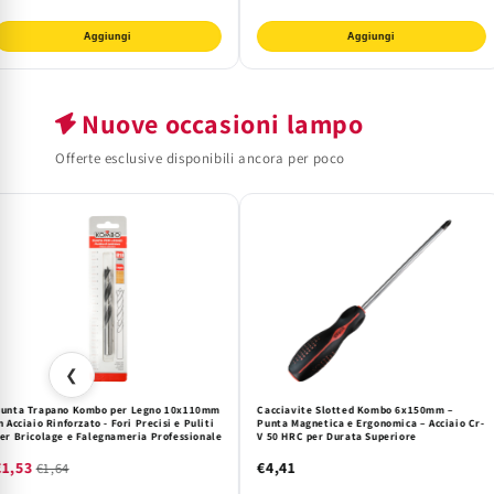
Aggiungi
Aggiungi
Nuove occasioni lampo
Offerte esclusive disponibili ancora per poco
❮
unta Trapano Kombo per Legno 10x110mm
Cacciavite Slotted Kombo 6x150mm –
n Acciaio Rinforzato - Fori Precisi e Puliti
Punta Magnetica e Ergonomica – Acciaio Cr-
er Bricolage e Falegnameria Professionale
V 50 HRC per Durata Superiore
€1,53
€4,41
€1,64