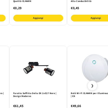
Qualità ELMARK
Alta Conducibilità
€0,29
€0,45
Aggiungi
Aggiungi
❯
ro |
Faretto Soffitto Delia EK 2xE27 Nero |
Relè Wi-Fi ELMARK per Illuminaz
Design Moderno
| EK
€61,45
€49,66