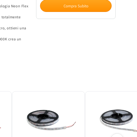
LED
LED
Compra Subito
ologia Neon Flex
Neon
Neon
Flex
Flex
è totalmente
12W
12W
24V
24V
ro, ottieni una
IP65
IP65
000K crea un
Bianco
Bianco
Caldo
Caldo
-
-
EK
EK