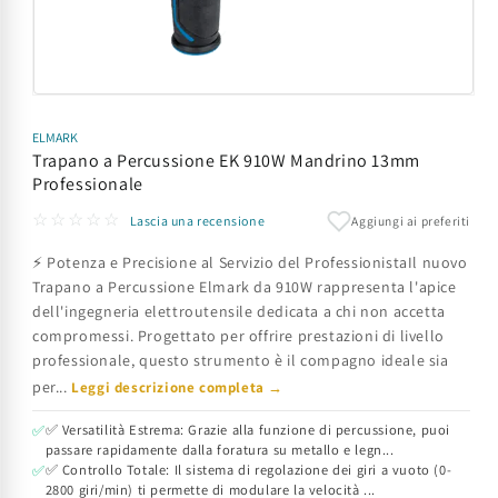
Apri
contenuti
multimediali
ELMARK
1
Trapano a Percussione EK 910W Mandrino 13mm
in
Professionale
finestra
modale
☆☆☆☆☆
Aggiungi ai preferiti
Lascia una recensione
⚡ Potenza e Precisione al Servizio del ProfessionistaIl nuovo
Trapano a Percussione Elmark da 910W rappresenta l'apice
dell'ingegneria elettroutensile dedicata a chi non accetta
compromessi. Progettato per offrire prestazioni di livello
professionale, questo strumento è il compagno ideale sia
per...
Leggi descrizione completa →
✅ Versatilità Estrema: Grazie alla funzione di percussione, puoi
✅
passare rapidamente dalla foratura su metallo e legn...
✅ Controllo Totale: Il sistema di regolazione dei giri a vuoto (0-
✅
2800 giri/min) ti permette di modulare la velocità ...