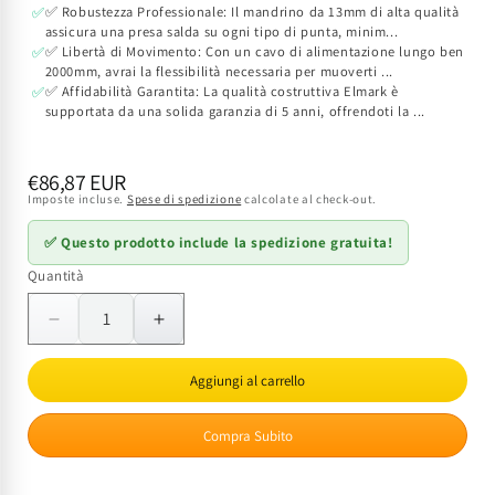
✅ Robustezza Professionale: Il mandrino da 13mm di alta qualità
✅
assicura una presa salda su ogni tipo di punta, minim...
✅ Libertà di Movimento: Con un cavo di alimentazione lungo ben
✅
2000mm, avrai la flessibilità necessaria per muoverti ...
✅ Affidabilità Garantita: La qualità costruttiva Elmark è
✅
supportata da una solida garanzia di 5 anni, offrendoti la ...
Prezzo
€86,87 EUR
Imposte incluse.
Spese di spedizione
calcolate al check-out.
di
listino
✅ Questo prodotto include la spedizione gratuita!
Quantità
Quantità
Diminuisci
Aumenta
quantità
quantità
per
per
Aggiungi al carrello
Trapano
Trapano
a
a
Compra Subito
Percussione
Percussione
EK
EK
910W
910W