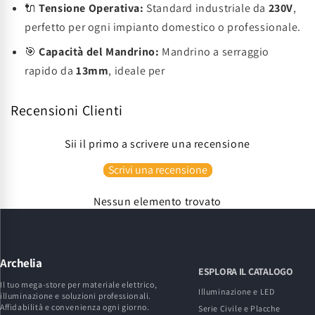
🔌
Tensione Operativa:
Standard industriale da
230V
,
perfetto per ogni impianto domestico o professionale.
🎯
Capacità del Mandrino:
Mandrino a serraggio
rapido da
13mm
, ideale per
Recensioni Clienti
Sii il primo a scrivere una recensione
Scrivi una recensione
Nessun elemento trovato
Archelia
ESPLORA IL CATALOGO
Il tuo mega-store per materiale elettrico,
Illuminazione e LED
illuminazione e soluzioni professionali.
Affidabilità e convenienza ogni giorno.
Serie Civile e Placche