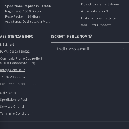
Domotica e Smart Home
Spedizione Rapida in 24/48h
Pagamenti 100% Sicuri
Attrezzature PRO
Reso Facile in 14 Giorni
Installazione Elettrica
Assistenza Dedicata via Mail
Vedi Tutti i Prodotti →
ASSISTENZA E INFO
ISCRIVITI PER LE NOVITÀ
I.S.I. srl
Indirizzo email
P.IVA: 01826810622
Contrada Piano Cappelle 8,
82100 Benevento (BN)
info@archelia.it
Tel: 0824833535
Lun - Ven: 09:00 - 18:00
Chi Siamo
Spedizioni e Resi
Servizio Clienti
Termini e Condizioni