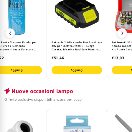
❮
❯
8 Punte Trapano Kombo per
Batteria 2.0Ah Kombo Pro Brushless
Set Inserti 33
, Ferro e Cemento
20V per Elettroutensili - Lunga
Kombo con Est
arburo - Ideale Foratura
Durata, Ricarica Rapida e Massima
Kit Punte Cacc
sionale e Fai-da-te
Sicurezza. Ideale per Lavori
per Fai da Te e
Professionali e di Precisione.
22
€51,46
€13,03
Aggiungi
Aggiungi
Nuove occasioni lampo
Offerte esclusive disponibili ancora per poco