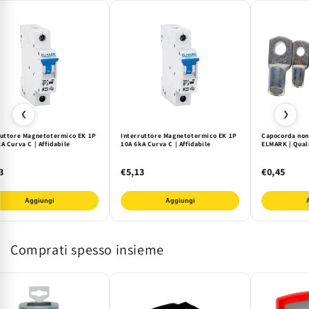
❮
❯
ruttore Magnetotermico EK 1P
Interruttore Magnetotermico EK 1P
Capocorda non
A Curva C | Affidabile
10A 6kA Curva C | Affidabile
ELMARK | Qual
3
€5,13
€0,45
Aggiungi
Aggiungi
Comprati spesso insieme