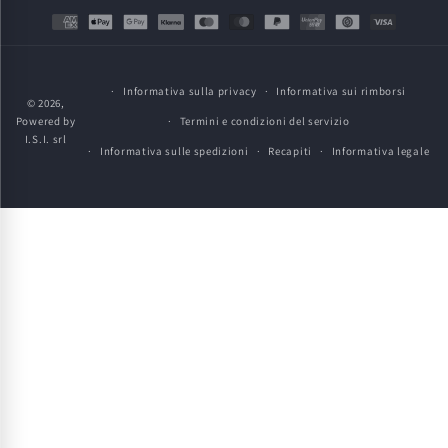
Metodi
di
pagamento
Informativa sulla privacy
Informativa sui rimborsi
© 2026,
Powered by
Termini e condizioni del servizio
I.S.I. srl
Informativa sulle spedizioni
Recapiti
Informativa legale