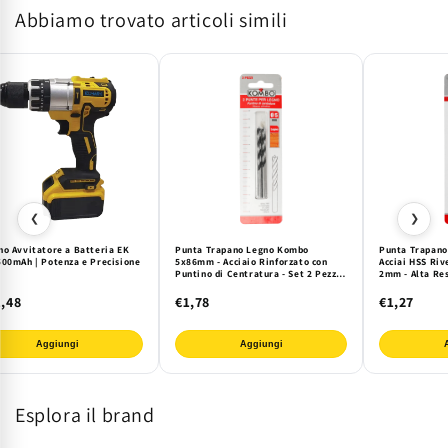
Abbiamo trovato articoli simili
Mandrino
Mandrino
13mm
13mm
Professionale
Professionale
❮
❯
no Avvitatore a Batteria EK
Punta Trapano Legno Kombo
Punta Trapano
500mAh | Potenza e Precisione
5x86mm - Acciaio Rinforzato con
Acciai HSS Riv
Puntino di Centratura - Set 2 Pezzi
2mm - Alta Res
per Foratura Precisa e Duratura su
per Forature P
Legno Tenero e Duro
te (2 Pz)
,48
€1,78
€1,27
Aggiungi
Aggiungi
Esplora il brand