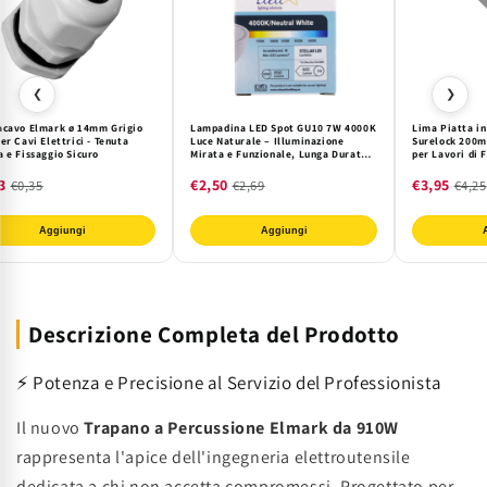
❮
❯
acavo Elmark ø 14mm Grigio
Lampadina LED Spot GU10 7W 4000K
Lima Piatta in
er Cavi Elettrici - Tenuta
Luce Naturale – Illuminazione
Surelock 200m
 e Fissaggio Sicuro
Mirata e Funzionale, Lunga Durata e
per Lavori di 
Risparmio Energetico
Legno, Ideale 
Professionisti
3
€2,50
€3,95
€0,35
€2,69
€4,25
Aggiungi
Aggiungi
Descrizione Completa del Prodotto
⚡ Potenza e Precisione al Servizio del Professionista
Il nuovo
Trapano a Percussione Elmark da 910W
rappresenta l'apice dell'ingegneria elettroutensile
dedicata a chi non accetta compromessi. Progettato per